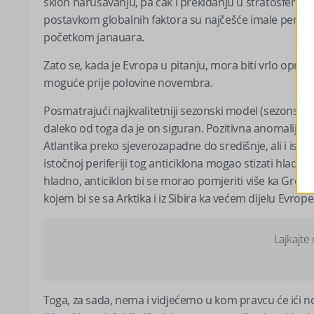
sklon narušavanju, pa čak i prekidanju u stratosferi,
postavkom globalnih faktora su najčešće imale period 
početkom janauara.
Zato se, kada je Evropa u pitanju, mora biti vrlo opr
moguće prije polovine novembra.
Posmatrajući najkvalitetniji sezonski model (sezonski 
daleko od toga da je on siguran. Pozitivna anomalija 
Atlantika preko sjeverozapadne do središnje, ali i ist
istočnoj periferiji tog anticiklona mogao stizati hladan v
hladno, anticiklon bi se morao pomjeriti više ka Grenlan
kojem bi se sa Arktika i iz Sibira ka većem dijelu Evro
Lajkajte
Toga, za sada, nema i vidjećemo u kom pravcu će ići 