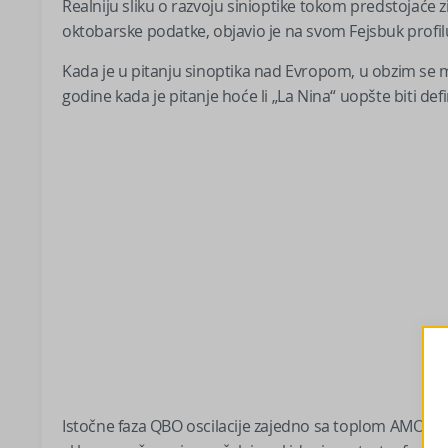
Realniju sliku o razvoju sinioptike tokom predstojać
oktobarske podatke, objavio je na svom Fejsbuk profi
Kada je u pitanju sinoptika nad Evropom, u obzim se m
godine kada je pitanje hoće li „La Nina“ uopšte biti def
Istočne faza QBO oscilacije zajedno sa toplom AMO i PDO 