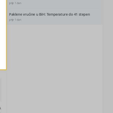
prije 1 dan
Paklene vrućine u BiH: Temperature do 41 stepen
prije 1 dan
i
A