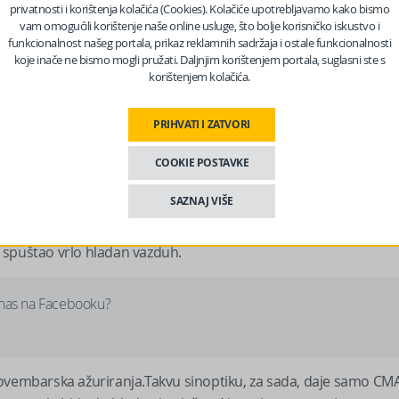
 ukoliko dođe do njenog naglog zagrijavanja. Zime sa ovakvom
privatnosti i korištenja kolačića (Cookies). Kolačiće upotrebljavamo kako bismo
naglog zagrijavanja stratosfere dosta rano, u decembru ili
vam omogućili korištenje naše online usluge, što bolje korisničko iskustvo i
funkcionalnost našeg portala, prikaz reklamnih sadržaja i ostale funkcionalnosti
koje inače ne bismo mogli pružati. Daljnjim korištenjem portala, suglasni ste s
korištenjem kolačića.
ezan kod davanja dugoročne zimske prognoze vremena i to nije n
PRIHVATI I ZATVORI
ECMWF), opaža se određen potrencijal za hladno vrijeme, ali
u vazdušnom pritisku se simulira od sjevernog i srednjeg
COOKIE POSTAVKE
očne Evrope. U ovakvom postavci vazdušnog pritiska bi po
SAZNAJ VIŠE
azduh sa sjeveroistoka ili istoka, ali da bi zaista postalo vrlo
du i pružiti ka Skandinaviji, formirajući anticiklonalni blok po
pe spuštao vrlo hladan vazduh.
 nas na Facebooku?
novembarska ažuriranja.Takvu sinoptiku, za sada, daje samo CM