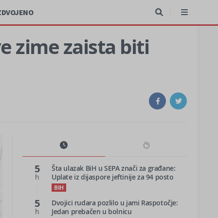
ZDVOJENO
 zime zaista biti
5
Šta ulazak BiH u SEPA znači za građane:
h
Uplate iz dijaspore jeftinije za 94 posto
BIH
5
Dvojici rudara pozlilo u jami Raspotočje:
h
Jedan prebačen u bolnicu