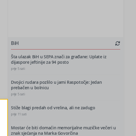
BiH
Šta ulazak BiH u SEPA znači za građane: Uplate iz
dijaspore jeftinije za 94 posto
prije 5 sati
Dvojici rudara pozlilo u jami Raspotočje: Jedan
prebačen u bolnicu
prije 5 sati
Stiže blagi predah od vrelina, ali ne zadugo
prije 11 sati
Mostar će biti domaćin memorijalne muzičke večeri u
znak sjećanja na Marka Govorčina