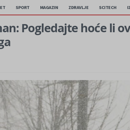
JET
SPORT
MAGAZIN
ZDRAVLJE
SCITECH
I
n: Pogledajte hoće li ove
ga