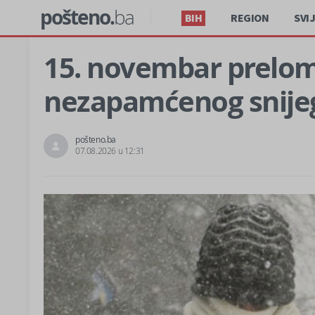
pošteno.
ba
BIH
REGION
SVI
15. novembar preloma
nezapamćenog snije
pošteno.ba
07.08.2026 u 12:31