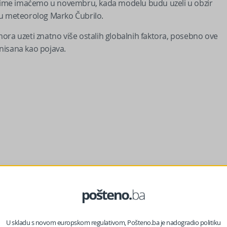
e zime imaćemo u novembru, kada modelu budu uzeli u obzir
lu meteorolog Marko Čubrilo.
ora uzeti znatno više ostalih globalnih faktora, posebno ove
inisana kao pojava.
fazom daju signal za nestabilniji i polarni vrtlog, koji bi bio
U skladu s novom europskom regulativom, Pošteno.ba je nadogradio politiku