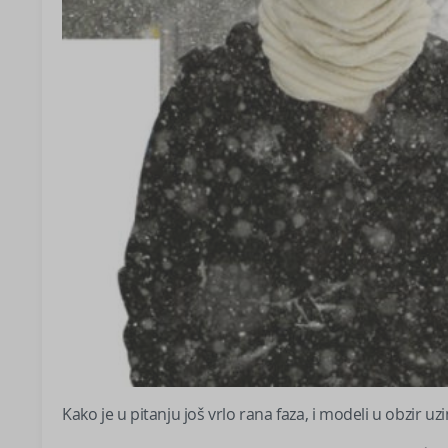
Kako je u pitanju još vrlo rana faza, i modeli u obzir 