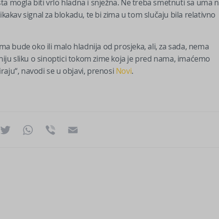
ista mogla biti vrlo hladna i snježna. Ne treba smetnuti sa uma n
kav signal za blokadu, te bi zima u tom slučaju bila relativno
ima bude oko ili malo hladnija od prosjeka, ali, za sada, nema
sniju sliku o sinoptici tokom zime koja je pred nama, imaćemo
aju“, navodi se u objavi, prenosi
Novi
.
ok
essenger
Twitter
WhatsApp
Viber
Email