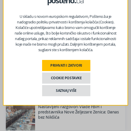
Stiže blagi predah od vrelina, ali ne zadugo
U skladu s novom europskom regulativom, Pošteno.ba je
nadogradio politiku privatnosti i korištenja kolačića (Cookies).
Kolačiće upotrebljavamo kako bismo vam omogućili korištenje
naše online usluge, što bolje korisničko iskustvo i funkcionalnost
našeg portala, prikaz reklamnih sadržaja i ostale funkcionalnosti
Mostar će biti domaćin memorijalne
koje inače ne bismo mogli pružati. Daljnjim korištenjem portala,
muzičke večeri u znak sjećanja na Marka
suglasni ste s korištenjem kolačića.
Govorčina
PRIHVATI I ZATVORI
Paklene vrućine u BiH: Temperature do 41
stepen
COOKIE POSTAVKE
SAZNAJ VIŠE
Nastavljeni razgovori Vlade FBiH i
predstavnika Nove Željezare Zenica: Danas
bez Nikšića