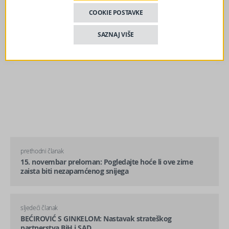
COOKIE POSTAVKE
SAZNAJ VIŠE
prethodni članak
15. novembar preloman: Pogledajte hoće li ove zime
zaista biti nezapamćenog snijega
sljedeći članak
BEĆIROVIĆ S GINKELOM: Nastavak strateškog
partnerstva BiH i SAD