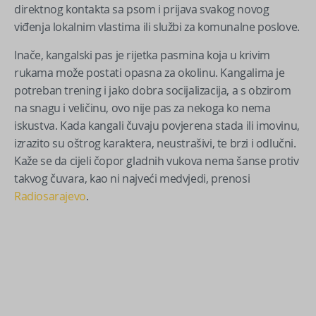
direktnog kontakta sa psom i prijava svakog novog
viđenja lokalnim vlastima ili službi za komunalne poslove.
Inače, kangalski pas je rijetka pasmina koja u krivim
rukama može postati opasna za okolinu. Kangalima je
potreban trening i jako dobra socijalizacija, a s obzirom
na snagu i veličinu, ovo nije pas za nekoga ko nema
iskustva. Kada kangali čuvaju povjerena stada ili imovinu,
izrazito su oštrog karaktera, neustrašivi, te brzi i odlučni.
Kaže se da cijeli čopor gladnih vukova nema šanse protiv
takvog čuvara, kao ni najveći medvjedi, prenosi
Radiosarajevo
.