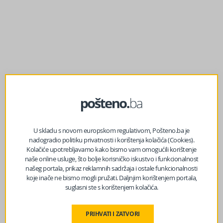
Lajkajte nas na Facebooku?
U skladu s novom europskom regulativom, Pošteno.ba je
nadogradio politiku privatnosti i korištenja kolačića (Cookies).
Izvor vijesti:
haber.ba
Kolačiće upotrebljavamo kako bismo vam omogućili korištenje
naše online usluge, što bolje korisničko iskustvo i funkcionalnost
našeg portala, prikaz reklamnih sadržaja i ostale funkcionalnosti
koje inače ne bismo mogli pružati. Daljnjim korištenjem portala,
Facebook
Messenger
Twitter
WhatsApp
Viber
Email
suglasni ste s korištenjem kolačića.
PRIHVATI I ZATVORI