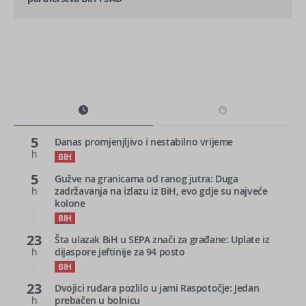
5
Danas promjenjljivo i nestabilno vrijeme
h
BIH
5
Gužve na granicama od ranog jutra: Duga
h
zadržavanja na izlazu iz BiH, evo gdje su najveće
kolone
BIH
23
Šta ulazak BiH u SEPA znači za građane: Uplate iz
h
dijaspore jeftinije za 94 posto
BIH
23
Dvojici rudara pozlilo u jami Raspotočje: Jedan
h
prebačen u bolnicu