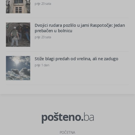
prije 23 sata
Dvojici rudara pozlilo u jami Raspotočje: Jedan
prebačen u bolnicu
prije 23 sata
Stiže blagi predah od vrelina, ali ne zadugo
prije 1 dan
pošteno.
ba
POČETNA