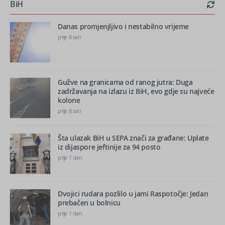
BiH
Danas promjenjljivo i nestabilno vrijeme
prije 8 sati
Gužve na granicama od ranog jutra: Duga
zadržavanja na izlazu iz BiH, evo gdje su najveće
kolone
prije 8 sati
Šta ulazak BiH u SEPA znači za građane: Uplate
iz dijaspore jeftinije za 94 posto
prije 1 dan
Dvojici rudara pozlilo u jami Raspotočje: Jedan
prebačen u bolnicu
prije 1 dan