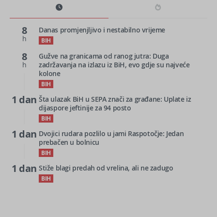
8
Danas promjenjljivo i nestabilno vrijeme
h
BIH
8
Gužve na granicama od ranog jutra: Duga
h
zadržavanja na izlazu iz BiH, evo gdje su najveće
kolone
BIH
1 dan
Šta ulazak BiH u SEPA znači za građane: Uplate iz
dijaspore jeftinije za 94 posto
BIH
1 dan
Dvojici rudara pozlilo u jami Raspotočje: Jedan
prebačen u bolnicu
BIH
1 dan
Stiže blagi predah od vrelina, ali ne zadugo
BIH