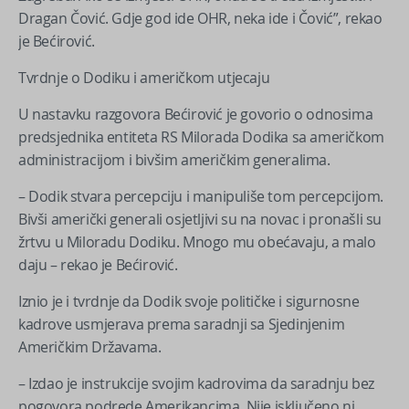
Dragan Čović. Gdje god ide OHR, neka ide i Čović”, rekao
je Bećirović.
Tvrdnje o Dodiku i američkom utjecaju
U nastavku razgovora Bećirović je govorio o odnosima
predsjednika entiteta RS Milorada Dodika sa američkom
administracijom i bivšim američkim generalima.
– Dodik stvara percepciju i manipuliše tom percepcijom.
Bivši američki generali osjetljivi su na novac i pronašli su
žrtvu u Miloradu Dodiku. Mnogo mu obećavaju, a malo
daju – rekao je Bećirović.
Iznio je i tvrdnje da Dodik svoje političke i sigurnosne
kadrove usmjerava prema saradnji sa Sjedinjenim
Američkim Državama.
– Izdao je instrukcije svojim kadrovima da saradnju bez
pogovora podrede Amerikancima. Nije isključeno ni