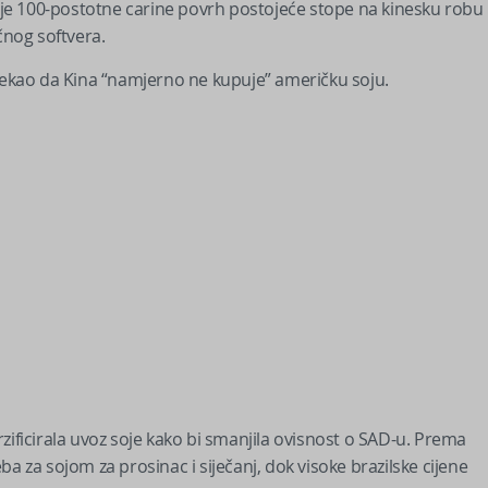
je 100-postotne carine povrh postojeće stope na kinesku robu
čnog softvera.
ekao da Kina “namjerno ne kupuje” američku soju.
zificirala uvoz soje kako bi smanjila ovisnost o SAD-u. Prema
reba za sojom za prosinac i siječanj, dok visoke brazilske cijene