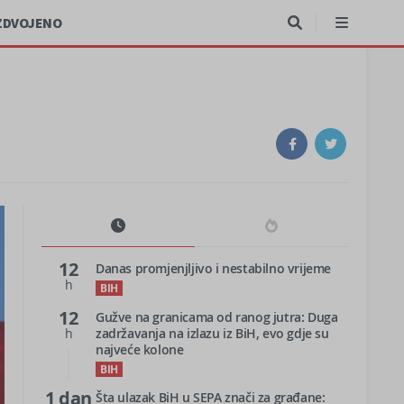
ZDVOJENO
12
Danas promjenjljivo i nestabilno vrijeme
h
BIH
12
Gužve na granicama od ranog jutra: Duga
h
zadržavanja na izlazu iz BiH, evo gdje su
najveće kolone
BIH
1 dan
Šta ulazak BiH u SEPA znači za građane: