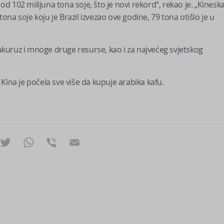
 od 102 milijuna tona soje, što je novi rekord“, rekao je. „Kinesk
na soje koju je Brazil izvezao ove godine, 79 tona otišlo je u
kukuruz i mnoge druge resurse, kao i za najvećeg svjetskog
Kina je počela sve više da kupuje arabika kafu.
ok
essenger
Twitter
WhatsApp
Viber
Email