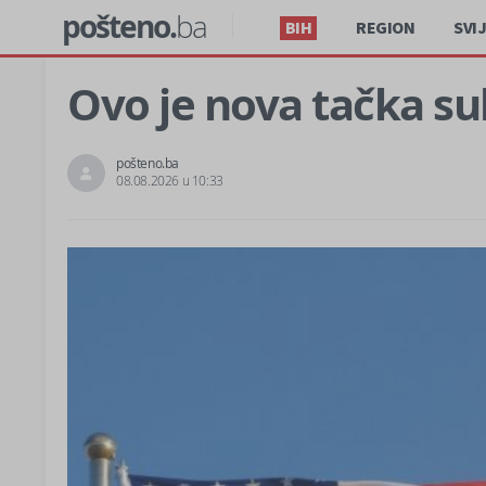
pošteno.
ba
BIH
REGION
SVI
Ovo je nova tačka s
pošteno.ba
08.08.2026 u 10:33