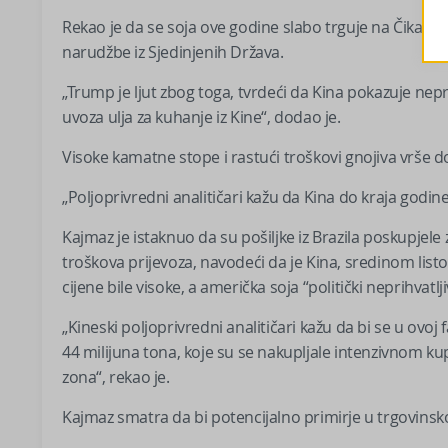
Rekao je da se soja ove godine slabo trguje na Čikaškoj
narudžbe iz Sjedinjenih Država.
„Trump je ljut zbog toga, tvrdeći da Kina pokazuje nep
uvoza ulja za kuhanje iz Kine“, dodao je.
Visoke kamatne stope i rastući troškovi gnojiva vrše do
„Poljoprivredni analitičari kažu da Kina do kraja godine
Kajmaz je istaknuo da su pošiljke iz Brazila poskupjele
troškova prijevoza, navodeći da je Kina, sredinom listo
cijene bile visoke, a američka soja “politički neprihvatlji
„Kineski poljoprivredni analitičari kažu da bi se u ovoj 
44 milijuna tona, koje su se nakupljale intenzivnom 
zona“, rekao je.
Kajmaz smatra da bi potencijalno primirje u trgovinsk