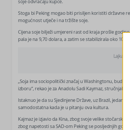
soje odvraćaju kupce.
Stoga bi Peking mogao biti prisiljen koristiti državne 
mogućnost utječe i na tržište soje.
Cijena soje bilježi umjereni rast od kraja prošle godin
pala je na 9,70 dolara, a zatim se stabilizirala oko 10,82
Lajkajte
„Soja ima sociopolitički značaj u Washingtonu, budući
izboru“, rekao je za Anadolu Sadi Kaymaz, stručnjak za a
Istaknuo je da su Sjedinjene Države, uz Brazil, jedan od
samodostatna kada je u pitanju ova kultura.
Kajmaz je izjavio da Kina, zbog svoje velike stočarske i
zbog napetosti sa SAD-om Peking se posljednjih godin