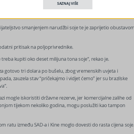
SAZNAJ VIŠE
 robnoj burzi jer je Kina gotovo u potpunosti zaustavila
rijateljstvo smanjenjem narudžbi soje te je zaprijetio obustavo
datni pritisak na poljoprivrednike.
 treba kupiti oko deset milijuna tona soje“, rekao je.
 za gotovo tri dolara po bušelu, zbog vremenskih uvjeta i
pada, zauzela stav “pričekajmo i vidjet ćemo” jer su brazilske
va”.
fazi mogle iskoristiti državne rezerve, jer komercijalne zalihe od
kupnjom tijekom nekoliko godina, mogu poslužiti kao tampon
om ratu između SAD-a i Kine moglo dovesti do rasta cijena soje