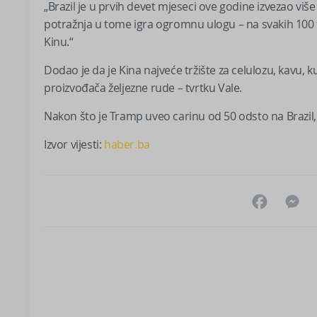
„Brazil je u prvih devet mjeseci ove godine izvezao više
potražnja u tome igra ogromnu ulogu – na svakih 100 to
Kinu.“
Dodao je da je Kina najveće tržište za celulozu, kavu, 
proizvođača željezne rude – tvrtku Vale.
Nakon što je Tramp uveo carinu od 50 odsto na Brazil, 
Izvor vijesti:
haber.ba
Facebo
M