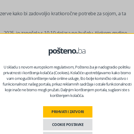
rezerve kako bi zadovoljio kratkoročne potrebe za sojom, a ta
e – 2025. je započela s 10,10 dolara po bušelu, tijekom godine
 dolara.
 nas na Facebooku?
U skladu s novom europskom regulativom, Pošteno.ba je nadogradio politiku
privatnosti i korištenja kolačića (Cookies). Kolačiće upotrebljavamo kako bismo
vam omogućili korištenje naše online usluge, što bolje korisničko iskustvo i
 da su poljoprivrednici odigrali veliku ulogu u Trumpovom
funkcionalnost našeg portala, prikaz reklamnih sadržaja i ostale funkcionalnosti
koje inače ne bismo mogli pružati. Daljnjim korištenjem portala, suglasni ste s
zijska tržišta.
korištenjem kolačića.
 dva najveća izvoznika soje na svijetu, dok Kina nije
PRIHVATI I ZATVORI
ndustrije, mora uvoziti značajnu količinu soje iz inozemstva, a
COOKIE POSTAVKE
a okrenuo Brazilu.