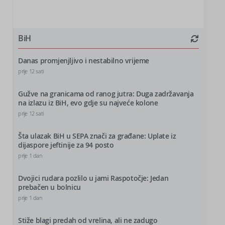
BiH
Danas promjenjljivo i nestabilno vrijeme
prije 12 sati
Gužve na granicama od ranog jutra: Duga zadržavanja
na izlazu iz BiH, evo gdje su najveće kolone
prije 12 sati
Šta ulazak BiH u SEPA znači za građane: Uplate iz
dijaspore jeftinije za 94 posto
prije 1 dan
Dvojici rudara pozlilo u jami Raspotočje: Jedan
prebačen u bolnicu
prije 1 dan
Stiže blagi predah od vrelina, ali ne zadugo