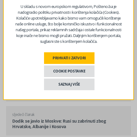
U skladu s novom europskom regulativom, Pošteno.ba je
nadogradio politiku privatnosti i korištenja kolačića (Cookies).
Kolačiće upotrebljavamo kako bismo vam omogućili korištenje
naše online usluge, što bolje korisničko iskustvo i funkcionalnost
našeg portala, prikaz reklamnih sadržaja i ostale funkcionalnosti
koje inače ne bismo mogli pružati. Daljnjim korištenjem portala,
suglasni ste s korištenjem kolačića.
PRIHVATI I ZATVORI
COOKIE POSTAVKE
prethodni članak
SAZNAJ VIŠE
Nagla promjena vremena u BiH: Danas očekujte
pljuskove i grmljavinu, a za vikend…
sljedeći članak
Dodik se javio iz Moskve: Rusi su zabrinuti zbog
Hrvatske, Albanije i Kosova