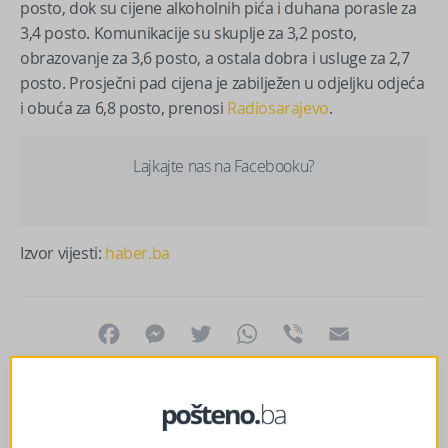
posto, dok su cijene alkoholnih pića i duhana porasle za
3,4 posto. Komunikacije su skuplje za 3,2 posto,
obrazovanje za 3,6 posto, a ostala dobra i usluge za 2,7
posto. Prosječni pad cijena je zabilježen u odjeljku odjeća
i obuća za 6,8 posto, prenosi
Radiosarajevo
.
Lajkajte nas na Facebooku?
Izvor vijesti:
haber.ba
Facebook
Messenger
Twitter
WhatsApp
Viber
Email