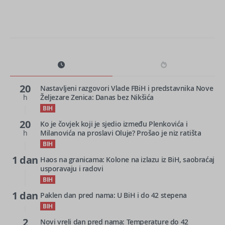
20
Nastavljeni razgovori Vlade FBiH i predstavnika Nove
h
Željezare Zenica: Danas bez Nikšića
BIH
20
Ko je čovjek koji je sjedio između Plenkovića i
h
Milanovića na proslavi Oluje? Prošao je niz ratišta
BIH
1 dan
Haos na granicama: Kolone na izlazu iz BiH, saobraćaj
usporavaju i radovi
BIH
1 dan
Paklen dan pred nama: U BiH i do 42 stepena
BIH
2
Novi vreli dan pred nama: Temperature do 42