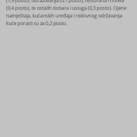
(1,9 posto), obrazovanja (0,1 posto), restorana i hotela
(0,4 posto), te ostalih dobara i usluga (0,3 posto). Cijene
namještaja, kućanskih uređaja i redovnog održavanja
kuće porasli su za 0,2 posto.