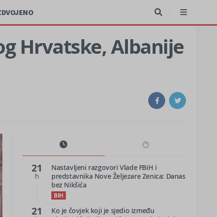
ZDVOJENO
og Hrvatske, Albanije
21
Nastavljeni razgovori Vlade FBiH i
h
predstavnika Nove Željezare Zenica: Danas
bez Nikšića
BIH
21
Ko je čovjek koji je sjedio između