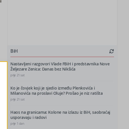
BiH
Nastavljeni razgovori Vlade FBiH i predstavnika Nove
Željezare Zenica: Danas bez Nikšića
i
prije 21 sat
Ko je čovjek koji je sjedio između Plenkovića i
Milanovića na proslavi Oluje? Prošao je niz ratišta
prije 21 sat
Haos na granicama: Kolone na izlazu iz BiH, saobraćaj
usporavaju i radovi
prije 1 dan