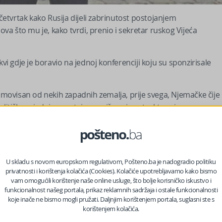
 četvrtak kako Rusija dijeli zabrinutost postojanjem
a što mu je, kako tvrdi, prenio i sekretar ruskog Vijeća
 gdje je boravio na jednoj konferenciji koju su sponzirisale
romovisan od nekih zapadnih zemalja, prije svega, Njemačke čije
olitička zajednica postaje sve više vojna struktura i moramo
strukturama”, kazao je Dodik novinarima iz RS koji su ga pratil
U skladu s novom europskom regulativom, Pošteno.ba je nadogradio politiku
privatnosti i korištenja kolačića (Cookies). Kolačiće upotrebljavamo kako bismo
vam omogućili korištenje naše online usluge, što bolje korisničko iskustvo i
funkcionalnost našeg portala, prikaz reklamnih sadržaja i ostale funkcionalnosti
koje inače ne bismo mogli pružati. Daljnjim korištenjem portala, suglasni ste s
korištenjem kolačića.