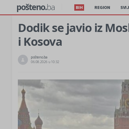
pošteno.
ba
BIH
REGION
SVI
Dodik se javio iz Mos
i Kosova
pošteno.ba
06.08.2026 u 10:32