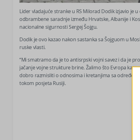
Lider vladajuće stranke u RS Milorad Dodik izjavio je u
odbrambene saradnje između Hrvatske, Albanije i Kosov
nacionalne sigurnosti Sergej Šojgu.
Dodik je ovo kazao nakon sastanka sa Šojguom u Moskvi
ruske vlasti.
“Mi smatramo da je to antisrpski vojni savez i da je p
jačanje vojne strukture brine. Žalimo što Evropa kao p
dobro razmisliti o odnosima i kretanjima sa određenim 
tokom posjeta Rusiji.