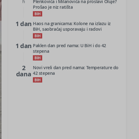
h
Plenkovića i Milanovića na proslavi Oluje?
Prošao je niz ratišta
BIH
1 dan
Haos na granicama: Kolone na izlazu iz
BiH, saobraćaj usporavaju i radovi
BIH
1 dan
Paklen dan pred nama: U BiH i do 42
stepena
BIH
2
Novi vreli dan pred nama: Temperature do
dana
42 stepena
BIH