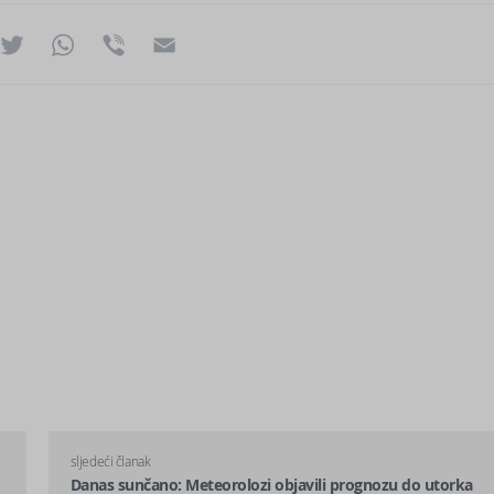
ok
essenger
Twitter
WhatsApp
Viber
Email
sljedeći članak
Danas sunčano: Meteorolozi objavili prognozu do utorka