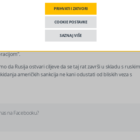
PRIHVATI I ZATVORI
COOKIE POSTAVKE
SAZNAJ VIŠE
RS-u podržavaju agresiju na Ukrajinu koju je, koristeći, ruski
racijom”.
o da Rusija ostvari ciljeve da se taj rat završi u skladu s ruski
ukidanja američkih sankcija ne kani odustati od bliskih veza s
 nas na Facebooku?