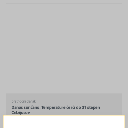
prethodni članak
Danas sunčano: Temperature će ići do 31 stepen
Celzijusov