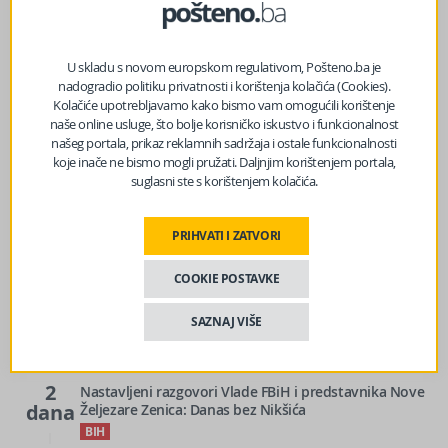
sljedeći članak
Stižu veće penzije: Evo koliko bi najniža mogla iznositi
već od jula
U skladu s novom europskom regulativom, Pošteno.ba je
nadogradio politiku privatnosti i korištenja kolačića (Cookies).
Kolačiće upotrebljavamo kako bismo vam omogućili korištenje
naše online usluge, što bolje korisničko iskustvo i funkcionalnost
našeg portala, prikaz reklamnih sadržaja i ostale funkcionalnosti
koje inače ne bismo mogli pružati. Daljnjim korištenjem portala,
suglasni ste s korištenjem kolačića.
PRIHVATI I ZATVORI
12
Mostar će biti domaćin memorijalne muzičke večeri u
COOKIE POSTAVKE
h
znak sjećanja na Marka Govorčina
BIH
SAZNAJ VIŠE
14
Paklene vrućine u BiH: Temperature do 41 stepen
h
BIH
2
Nastavljeni razgovori Vlade FBiH i predstavnika Nove
dana
Željezare Zenica: Danas bez Nikšića
BIH