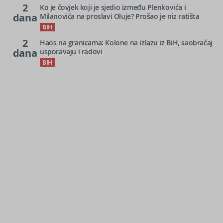
2
Ko je čovjek koji je sjedio između Plenkovića i
dana
Milanovića na proslavi Oluje? Prošao je niz ratišta
BIH
2
Haos na granicama: Kolone na izlazu iz BiH, saobraćaj
dana
usporavaju i radovi
BIH