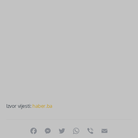
Izvor vijesti:
haber.ba
Facebook
Messenger
Twitter
WhatsApp
Viber
Email