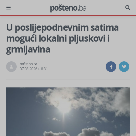
pošteno.
ba
U poslijepodnevnim satima
mogući lokalni pljuskovi i
grmljavina
pošteno.ba
07.08.2026 u 8:31