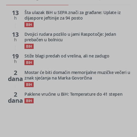
13
Šta ulazak BiH u SEPA znači za građane: Uplate iz
h
dijaspore jeftinije za 94 posto
BIH
13
Dvojici rudara pozlilo u jami Raspotočje: Jedan
h
prebačen u bolnicu
BIH
19
Stiže blagi predah od vrelina, ali ne zadugo
h
BIH
2
Mostar će biti domaćin memorijalne muzičke večeri u
dana
znak sjećanja na Marka Govorčina
BIH
2
Paklene vrućine u BiH: Temperature do 41 stepen
dana
BIH