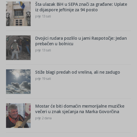
Šta ulazak BiH u SEPA znači za građane: Uplate
iz dijaspore jeftinije za 94 posto
prije 13 sati
Dvojici rudara pozlilo u jami Raspotočje: Jedan
prebačen u bolnicu
prije 13 sati
Stiže blagi predah od vrelina, ali ne zadugo
prije 19 sati
Mostar će biti domaćin memorijalne muzičke
večeri u znak sjećanja na Marka Govorčina
prije 2 dana