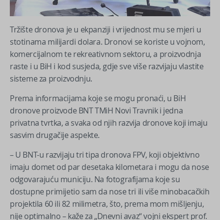
Tržište dronova je u ekpanziji i vrijednost mu se mjeri u
stotinama milijardi dolara. Dronovi se koriste u vojnom,
komercijalnom te rekreativnom sektoru, a proizvodnja
raste i u BiH i kod susjeda, gdje sve više razvijaju vlastite
sisteme za proizvodnju.
Prema informacijama koje se mogu pronaći, u BiH
dronove proizvode BNT TMiH Novi Travnik i jedna
privatna tvrtka, a svaka od njih razvija dronove koji imaju
sasvim drugačije aspekte.
– U BNT-u razvijaju tri tipa dronova FPV, koji objektivno
imaju domet od par desetaka kilometara i mogu da nose
odgovarajuću municiju. Na fotografijama koje su
dostupne primijetio sam da nose tri ili više minobacačkih
projektila 60 ili 82 milimetra, što, prema mom mišljenju,
nije optimalno – kaže za „Dnevni avaz“ vojni ekspert prof.