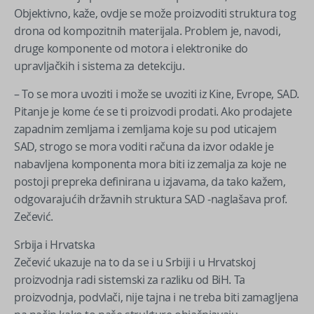
Objektivno, kaže, ovdje se može proizvoditi struktura tog
drona od kompozitnih materijala. Problem je, navodi,
druge komponente od motora i elektronike do
upravljačkih i sistema za detekciju.
– To se mora uvoziti i može se uvoziti iz Kine, Evrope, SAD.
Pitanje je kome će se ti proizvodi prodati. Ako prodajete
zapadnim zemljama i zemljama koje su pod uticajem
SAD, strogo se mora voditi računa da izvor odakle je
nabavljena komponenta mora biti iz zemalja za koje ne
postoji prepreka definirana u izjavama, da tako kažem,
odgovarajućih državnih struktura SAD -naglašava prof.
Zečević.
Srbija i Hrvatska
Zečević ukazuje na to da se i u Srbiji i u Hrvatskoj
proizvodnja radi sistemski za razliku od BiH. Ta
proizvodnja, podvlači, nije tajna i ne treba biti zamagljena