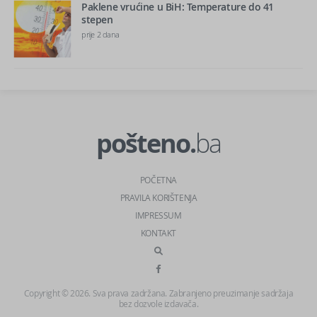
Paklene vrućine u BiH: Temperature do 41
stepen
prije 2 dana
pošteno.
ba
POČETNA
PRAVILA KORIŠTENJA
IMPRESSUM
KONTAKT
Copyright © 2026. Sva prava zadržana. Zabranjeno preuzimanje sadržaja
bez dozvole izdavača.