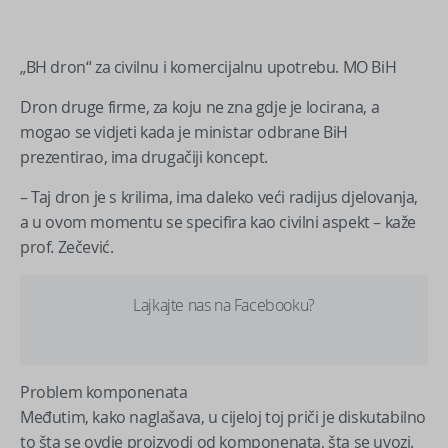
„BH dron“ za civilnu i komercijalnu upotrebu. MO BiH
Dron druge firme, za koju ne zna gdje je locirana, a
mogao se vidjeti kada je ministar odbrane BiH
prezentirao, ima drugačiji koncept.
– Taj dron je s krilima, ima daleko veći radijus djelovanja,
a u ovom momentu se specifira kao civilni aspekt – kaže
prof. Zečević.
Lajkajte nas na Facebooku?
Problem komponenata
Međutim, kako naglašava, u cijeloj toj priči je diskutabilno
to šta se ovdje proizvodi od komponenata, šta se uvozi.