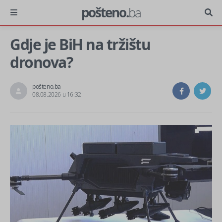
pošteno.
ba
Gdje je BiH na tržištu
dronova?
pošteno.ba
08.08.2026 u 16:32