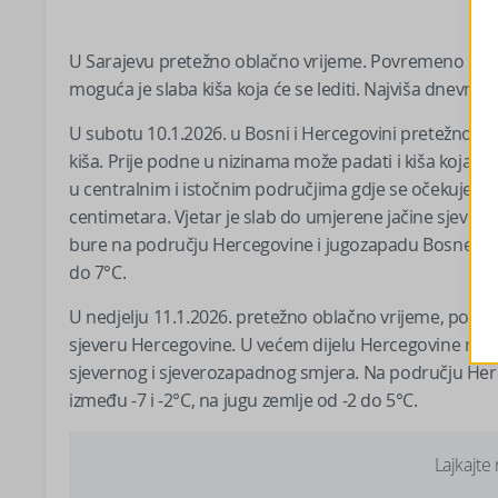
U Sarajevu pretežno oblačno vrijeme. Povremeno može
moguća je slaba kiša koja će se lediti. Najviša dnevna
U subotu 10.1.2026. u Bosni i Hercegovini pretežno obl
kiša. Prije podne u nizinama može padati i kiša koja će 
u centralnim i istočnim područjima gdje se očekuje 5
centimetara. Vjetar je slab do umjerene jačine sjever
bure na području Hercegovine i jugozapadu Bosne. Te
do 7°C.
U nedjelju 11.1.2026. pretežno oblačno vrijeme, povr
sjeveru Hercegovine. U većem dijelu Hercegovine razve
sjevernog i sjeverozapadnog smjera. Na području He
između -7 i -2°C, na jugu zemlje od -2 do 5°C.
Lajkajte