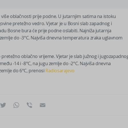
 više oblačnosti prije podne. U jutarnjim satima na istoku
vine pretežno vedro. Vjetar je u Bosni slab zapadnog i
u Bosne bura će prije podne oslabiti. Najniža jutarnja
 zemlje do -3°C. Najviša dnevna temperatura zraka uglavnom
 pretežno oblačno vrijeme. Vjetar je slab južnog i jugozapadno
među -14 i -8°C, na jugu zemlje do -2°C. Najviša dnevna
zemlje do 6°C, prenosi
Radiosarajevo
ok
essenger
Twitter
WhatsApp
Viber
Email