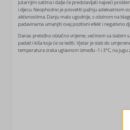
jutarnjim satima i dalje će predstavljati najveći proble
i djecu. Neophodno je posvetiti pažnju adekvatnom odij
aktivnostima. Danju malo ugodnije, s obzirom na blago
padavinama umanjiti ovaj pozitivni efekt i negativno dj
Danas pretežno oblačno vrijeme, većinom sa slabim sa
padati i kiša koja će se lediti. Vjetar je slab do umje
temperatura zraka uglavnom između -1 i 3°C, na jugu 