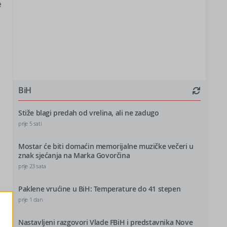
e
BiH
Stiže blagi predah od vrelina, ali ne zadugo
prije 5 sati
Mostar će biti domaćin memorijalne muzičke večeri u
znak sjećanja na Marka Govorčina
prije 23 sata
Paklene vrućine u BiH: Temperature do 41 stepen
prije 1 dan
Nastavljeni razgovori Vlade FBiH i predstavnika Nove