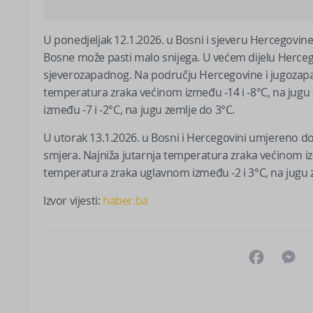
U ponedjeljak 12.1.2026. u Bosni i sjeveru Hercegovine
Bosne može pasti malo snijega. U većem dijelu Hercego
sjeverozapadnog. Na području Hercegovine i jugozapad
temperatura zraka većinom između -14 i -8°C, na jugu
između -7 i -2°C, na jugu zemlje do 3°C.
U utorak 13.1.2026. u Bosni i Hercegovini umjereno do
smjera. Najniža jutarnja temperatura zraka većinom iz
temperatura zraka uglavnom između -2 i 3°C, na jugu 
Izvor vijesti:
haber.ba
Facebo
M