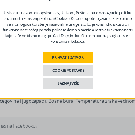
U skladu s novom europskom regulativom, Pošteno.ba je nadogradio politiku
 padati slab snijeg. U poslijepodnevnim i večernjim satima
privatnosti i korištenja kolačića (Cookies). Kolačiće upotrebljavamo kako bismo
 temperatura zraka oko 2°C.
vam omogućili korištenje naše online usluge, što bolje korisničko iskustvo i
funkcionalnost našeg portala, prikaz reklamnih sadržaja i ostale funkcionalnosti
koje inače ne bismo mogli pružati. Daljnjim korištenjem portala, suglasni ste s
ačno vrijeme. U većem dijelu zemlje će padati snijeg, na jugu
korištenjem kolačića.
se lediti. Većinom će padati slab snijeg. Više snijega se očekuje
 do 15 centimetara novoga snijega, na planinama do 20
PRIHVATI I ZATVORI
nog i sjeverozapadnog smjera. Od poslijepodnevnih sati jačanje
mperatura zraka većinom između -3 i 2°C, na jugu zemlje od 3
COOKIE POSTAVKE
SAZNAJ VIŠE
emeno sa slabim snijegom, zadržalo bi se na području Bosne i
dravanje u jutarnjim satima. Vjetar je umjerene jačine
rcegovine i jugozapadu Bosne bura. Temperatura zraka većino
 nas na Facebooku?