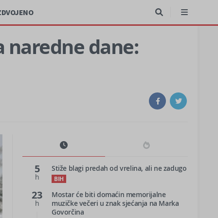
ZDVOJENO
za naredne dane:
5
Stiže blagi predah od vrelina, ali ne zadugo
h
BIH
23
Mostar će biti domaćin memorijalne
h
muzičke večeri u znak sjećanja na Marka
Govorčina