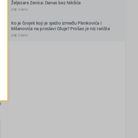
Željezare Zenica: Danas bez Nikšića
prije 2 dana
Ko je čovjek koji je sjedio između Plenkovića i
Milanovića na proslavi Oluje? Prošao je niz ratišta
prije 2 dana
m