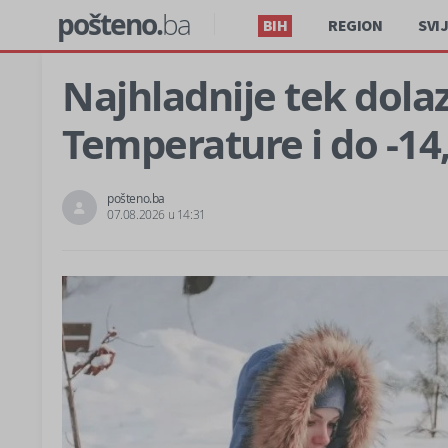
pošteno.
ba
BIH
REGION
SVI
Najhladnije tek dola
Temperature i do -14,
pošteno.ba
07.08.2026 u 14:31