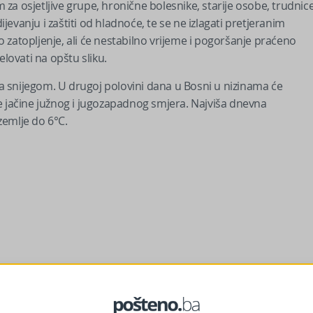
m za osjetljive grupe, hronične bolesnike, starije osobe, trudnic
evanju i zaštiti od hladnoće, te se ne izlagati pretjeranim
 zatopljenje, ali će nestabilno vrijeme i pogoršanje praćeno
elovati na opštu sliku.
 snijegom. U drugoj polovini dana u Bosni u nizinama će
rene jačine južnog i jugozapadnog smjera. Najviša dnevna
zemlje do 6°C.