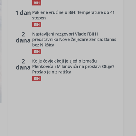
BIH
1 dan
Paklene vrućine u BiH: Temperature do 41
stepen
BIH
2
Nastavljeni razgovori Vlade FBiH i
dana
predstavnika Nove Željezare Zenica: Danas
bez Nikšića
BIH
2
Ko je čovjek koji je sjedio između
dana
Plenkovića i Milanovića na proslavi Oluje?
Prošao je niz ratišta
BIH