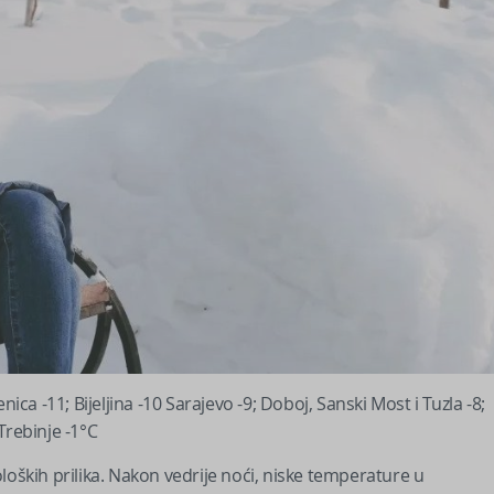
ica -11; Bijeljina -10 Sarajevo -9; Doboj, Sanski Most i Tuzla -8;
 Trebinje -1°C
loških prilika. Nakon vedrije noći, niske temperature u