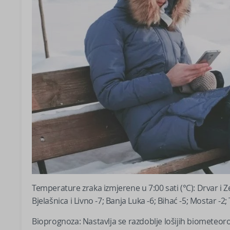
Temperature zraka izmjerene u 7:00 sati (°C): Drvar i Zen
Bjelašnica i Livno -7; Banja Luka -6; Bihać -5; Mostar -2;
Bioprognoza: Nastavlja se razdoblje lošijih biometeoro