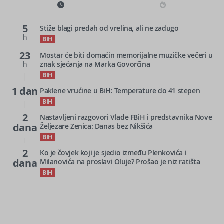
5
Stiže blagi predah od vrelina, ali ne zadugo
h
BIH
23
Mostar će biti domaćin memorijalne muzičke večeri u
h
znak sjećanja na Marka Govorčina
BIH
1 dan
Paklene vrućine u BiH: Temperature do 41 stepen
BIH
2
Nastavljeni razgovori Vlade FBiH i predstavnika Nove
dana
Željezare Zenica: Danas bez Nikšića
BIH
2
Ko je čovjek koji je sjedio između Plenkovića i
dana
Milanovića na proslavi Oluje? Prošao je niz ratišta
BIH