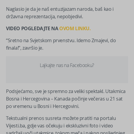
Naglasio je da je naš entuzijazam naroda, baš kao i
državna reprezentacija, nepobjedivi.
VIDEO POGLEDAJTE NA
OVOM LINKU.
“Sretno na Svjetskom prvenstvu. Idemo Zmajevi, do
finala!”, završio je.
Lajkajte nas na Facebooku?
Podsjećamo, sve je spremno za veliki spektakl. Utakmica
Bosna i Hercegovina – Kanada počinje večeras u 21 sat
po vremenu u Bosni i Hercegovini.
Tekstualni prenos susreta možete pratiti na portalu
Vijesti.ba, gdje vas očekuju i ekskluzivni foto i video
sadržaji uoči utakmice, tokom meča i nakon posljednjeg