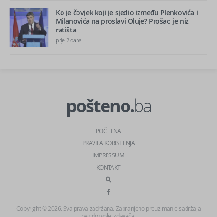
Ko je čovjek koji je sjedio između Plenkovića i
Milanovića na proslavi Oluje? Prošao je niz
ratišta
prije 2 dana
pošteno.
ba
POČETNA
PRAVILA KORIŠTENJA
IMPRESSUM
KONTAKT
Copyright © 2026. Sva prava zadržana. Zabranjeno preuzimanje sadržaja
bez dozvole izdavača.