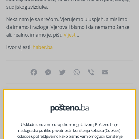
sudijskog zvižduka.
Neka nam je sa srećom. Vjerujemo u uspjeh, a mislimo
da imamo i razloga. Vjerovali bismo i da nemamo šanse
ali, realno, imamo je, pišu
Vijesti
..
Izvor vijesti:
haber.ba
Facebook
Messenger
Twitter
WhatsApp
Viber
Email
U skladu s novom europskom regulativom, Pošteno.ba je
nadogradio politiku privatnosti i korištenja kolačića (Cookies).
Kolačiće upotrebljavamo kako bismo vam omogućili korištenje