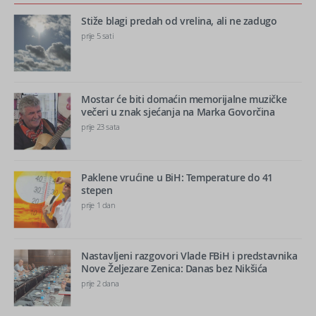
Stiže blagi predah od vrelina, ali ne zadugo
prije 5 sati
Mostar će biti domaćin memorijalne muzičke
večeri u znak sjećanja na Marka Govorčina
prije 23 sata
Paklene vrućine u BiH: Temperature do 41
stepen
prije 1 dan
Nastavljeni razgovori Vlade FBiH i predstavnika
Nove Željezare Zenica: Danas bez Nikšića
prije 2 dana