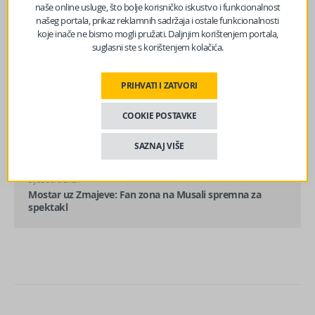
naše online usluge, što bolje korisničko iskustvo i funkcionalnost
našeg portala, prikaz reklamnih sadržaja i ostale funkcionalnosti
koje inače ne bismo mogli pružati. Daljnjim korištenjem portala,
suglasni ste s korištenjem kolačića.
PRIHVATI I ZATVORI
prethodni članak
COOKIE POSTAVKE
Potvrđena afrička kuga svinja kod Bijeljine
SAZNAJ VIŠE
sljedeći članak
Mostar uz Zmajeve: Fan zona na Musali spremna za
spektakl