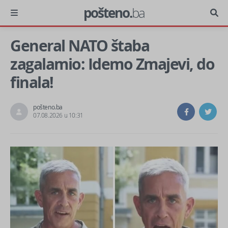
pošteno.
ba
General NATO štaba
zagalamio: Idemo Zmajevi, do
finala!
pošteno.ba
07.08.2026 u 10:31