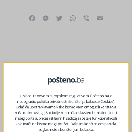
Facebook
Messenger
Twitter
WhatsApp
Viber
Email
U skladu s novom europskom regulativom, Pošteno.ba je
nadogradio politiku privatnosti i korištenja kolačića (Cookies).
Kolačiće upotrebljavamo kako bismo vam omogućili korištenje
naše online usluge, što bolje korisničko iskustvo i funkcionalnost
našeg portala, prikaz reklamnih sadržaja i ostale funkcionalnosti
koje inače ne bismo mogli pružati. Daljnjim korištenjem portala,
suglasni ste s korištenjem kolačića.
prethodni članak