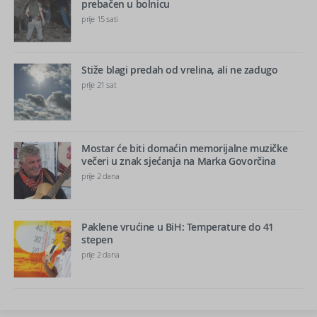
prebačen u bolnicu
prije 15 sati
Stiže blagi predah od vrelina, ali ne zadugo
prije 21 sat
Mostar će biti domaćin memorijalne muzičke
večeri u znak sjećanja na Marka Govorčina
prije 2 dana
Paklene vrućine u BiH: Temperature do 41
stepen
prije 2 dana