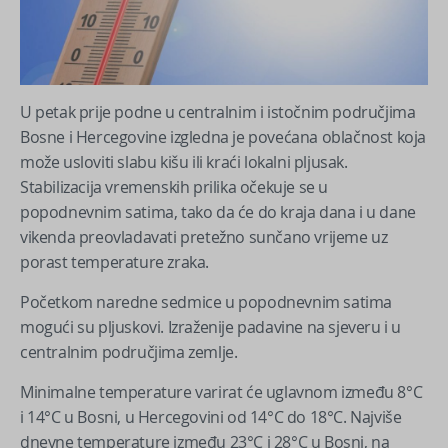
U petak prije podne u centralnim i istočnim područjima
Bosne i Hercegovine izgledna je povećana oblačnost koja
može usloviti slabu kišu ili kraći lokalni pljusak.
Stabilizacija vremenskih prilika očekuje se u
popodnevnim satima, tako da će do kraja dana i u dane
vikenda preovladavati pretežno sunčano vrijeme uz
porast temperature zraka.
Početkom naredne sedmice u popodnevnim satima
mogući su pljuskovi. Izraženije padavine na sjeveru i u
centralnim područjima zemlje.
Minimalne temperature varirat će uglavnom između 8°C
i 14°C u Bosni, u Hercegovini od 14°C do 18°C. Najviše
dnevne temperature između 23°C i 28°C u Bosni, na