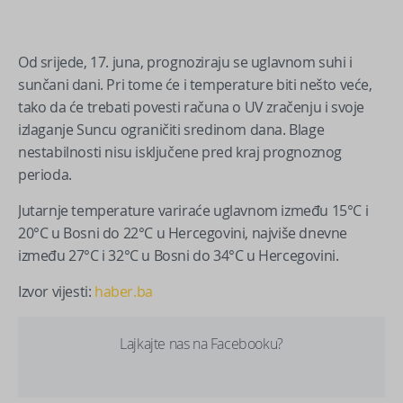
Od srijede, 17. juna, prognoziraju se uglavnom suhi i
sunčani dani. Pri tome će i temperature biti nešto veće,
tako da će trebati povesti računa o UV zračenju i svoje
izlaganje Suncu ograničiti sredinom dana. Blage
nestabilnosti nisu isključene pred kraj prognoznog
perioda.
Jutarnje temperature variraće uglavnom između 15°C i
20°C u Bosni do 22°C u Hercegovini, najviše dnevne
između 27°C i 32°C u Bosni do 34°C u Hercegovini.
Izvor vijesti:
haber.ba
Lajkajte nas na Facebooku?