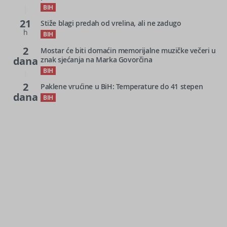
BIH
21
Stiže blagi predah od vrelina, ali ne zadugo
h
BIH
2
Mostar će biti domaćin memorijalne muzičke večeri u
dana
znak sjećanja na Marka Govorčina
BIH
2
Paklene vrućine u BiH: Temperature do 41 stepen
dana
BIH