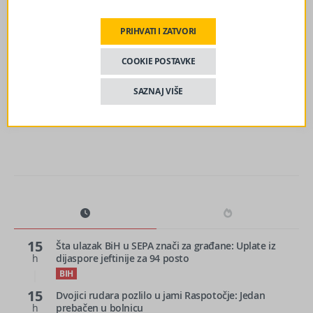
Mostar uz Zmajeve: Fan zona na Musali spremna za
spektakl
PRIHVATI I ZATVORI
COOKIE POSTAVKE
sljedeći članak
Kupovna moć u BiH na najnižim granama: Jedna plata ne
SAZNAJ VIŠE
može kupiti ni pola kvadrata stana
15
Šta ulazak BiH u SEPA znači za građane: Uplate iz
h
dijaspore jeftinije za 94 posto
BIH
15
Dvojici rudara pozlilo u jami Raspotočje: Jedan
h
prebačen u bolnicu