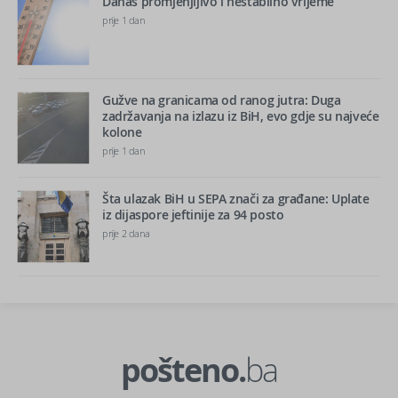
Danas promjenjljivo i nestabilno vrijeme
prije 1 dan
Gužve na granicama od ranog jutra: Duga
zadržavanja na izlazu iz BiH, evo gdje su najveće
kolone
prije 1 dan
Šta ulazak BiH u SEPA znači za građane: Uplate
iz dijaspore jeftinije za 94 posto
prije 2 dana
pošteno.
ba