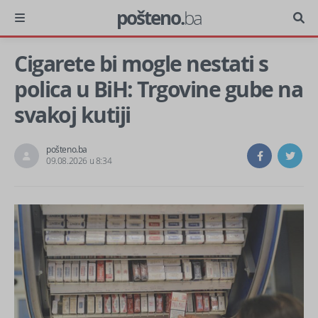
pošteno.
ba
Cigarete bi mogle nestati s
polica u BiH: Trgovine gube na
svakoj kutiji
pošteno.ba
09.08.2026 u 8:34