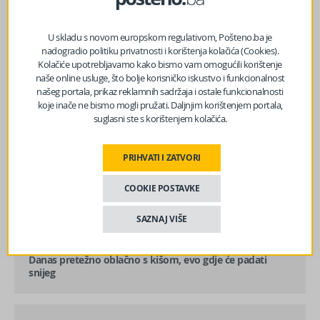
U skladu s novom europskom regulativom, Pošteno.ba je
nadogradio politiku privatnosti i korištenja kolačića (Cookies).
Kolačiće upotrebljavamo kako bismo vam omogućili korištenje
naše online usluge, što bolje korisničko iskustvo i funkcionalnost
našeg portala, prikaz reklamnih sadržaja i ostale funkcionalnosti
koje inače ne bismo mogli pružati. Daljnjim korištenjem portala,
suglasni ste s korištenjem kolačića.
PRIHVATI I ZATVORI
COOKIE POSTAVKE
SAZNAJ VIŠE
prethodni članak
Danas pretežno oblačno s kišom, evo gdje će padati
snijeg