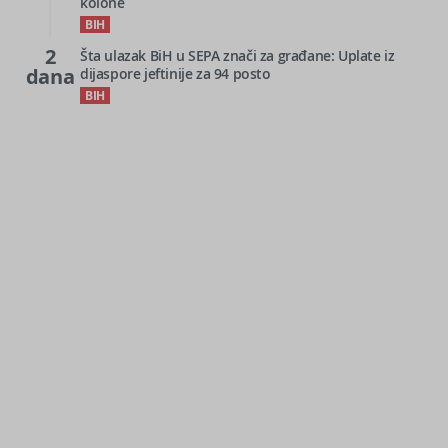
kolone
BIH
2
Šta ulazak BiH u SEPA znači za građane: Uplate iz
dana
dijaspore jeftinije za 94 posto
BIH