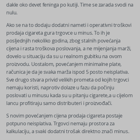
dakle oko devet feninga po kutiji. Time se zarada svodi na
nulu.
Ako se na to dodaju dodatni nameti i operativni troškovi
prodaja cigareta gura trgovce u minus. To ih je
posljednjih nekoliko godina, zbog stalnih povećanja
cijena i rasta troškova poslovanja, a ne mijenjanja marži,
dovelo u situaciju da su u realnom gubitku na ovom
proizvodu. Uostalom, povećanjem minimalne plate,
računica je da je svaka marža ispod 5 posto neisplativa.
Sve drugo stvara privid velikih prometa od kojih trgovci
nemaju koristi, naprotiv dolaze u fazu da počinju
poslovati u minusu kada su u pitanju cigarete,a u cijelom
lancu profitiraju samo distributeri i proizvođači.
S novim povećanjem cijena prodaja cigareta postaje
potpuno neisplativa. Trgovci nemaju prostora za
kalkulaciju, a svaki dodatni trošak direktno znači minus.