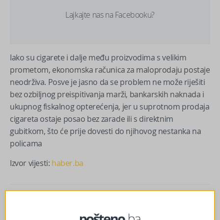
Lajkajte nas na Facebooku?
Iako su cigarete i dalje među proizvodima s velikim
prometom, ekonomska računica za maloprodaju postaje
neodrživa. Posve je jasno da se problem ne može riješiti
bez ozbiljnog preispitivanja marži, bankarskih naknada i
ukupnog fiskalnog opterećenja, jer u suprotnom prodaja
cigareta ostaje posao bez zarade ili s direktnim
gubitkom, što će prije dovesti do njihovog nestanka na
policama
Izvor vijesti:
haber.ba
Facebook
Messenger
Twitter
WhatsApp
Viber
Email