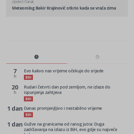
sljedeći članak
Meteorolog Bakir Krajinović otkrio kada se vraća zima
7
Evo kakvo nas vrijeme očekuje do srijede
h
BIH
20
Rudari četvrti dan pod zemljom, ne izlaze do
h
ispunjenja zahtjeva
BIH
1 dan
Danas promjenjljivo i nestabilno vrijeme
BIH
1 dan
Gužve na granicama od ranog jutra: Duga
zadržavanja na izlazu iz BiH, evo gdje su najveće