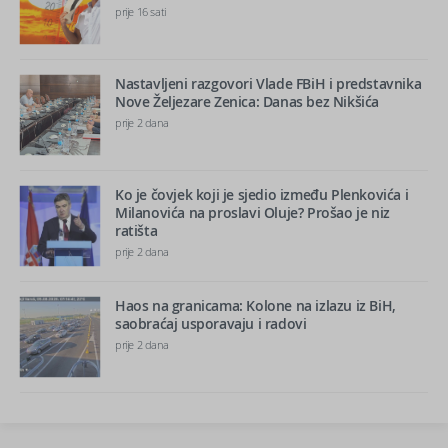
prije 16 sati
Nastavljeni razgovori Vlade FBiH i predstavnika
Nove Željezare Zenica: Danas bez Nikšića
prije 2 dana
Ko je čovjek koji je sjedio između Plenkovića i
Milanovića na proslavi Oluje? Prošao je niz
ratišta
prije 2 dana
Haos na granicama: Kolone na izlazu iz BiH,
saobraćaj usporavaju i radovi
prije 2 dana