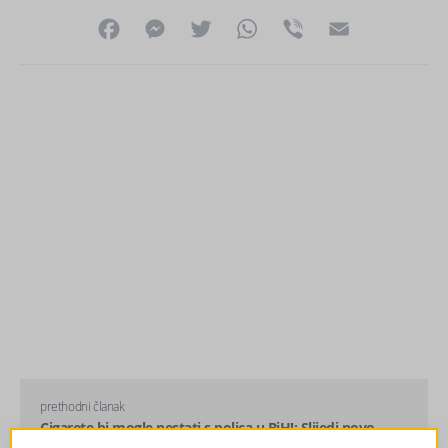
Facebook
Messenger
Twitter
WhatsApp
Viber
Email
prethodni članak
Cigarete bi mogle nestati s polica u BiH!: Slijedi novo
povećanje cijena?