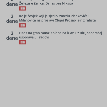
dana
Željezare Zenica: Danas bez Nikšića
BIH
2
Ko je čovjek koji je sjedio između Plenkovića i
dana
Milanovića na proslavi Oluje? Prošao je niz ratišta
BIH
2
Haos na granicama: Kolone na izlazu iz BiH, saobraćaj
dana
usporavaju i radovi
BIH