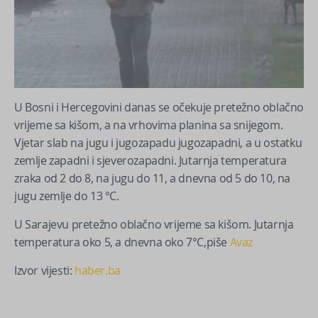
U Bosni i Hercegovini danas se očekuje pretežno oblačno
vrijeme sa kišom, a na vrhovima planina sa snijegom.
Vjetar slab na jugu i jugozapadu jugozapadni, a u ostatku
zemlje zapadni i sjeverozapadni. Jutarnja temperatura
zraka od 2 do 8, na jugu do 11, a dnevna od 5 do 10, na
jugu zemlje do 13 °C.
U Sarajevu pretežno oblačno vrijeme sa kišom. Jutarnja
temperatura oko 5, a dnevna oko 7°C,piše
Avaz
Izvor vijesti:
haber.ba