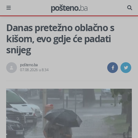
pošteno.
ba
Danas pretežno oblačno s
kišom, evo gdje će padati
snijeg
pošteno.ba
07.08.2026 u 8:34