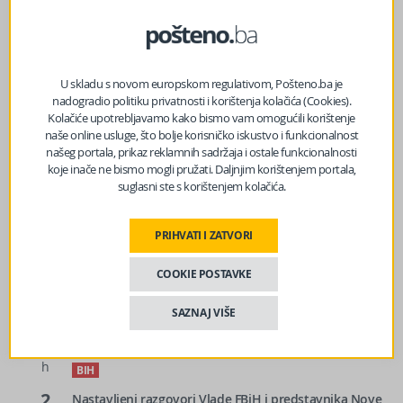
sljedeći članak
Cigarete bi mogle nestati s polica u BiH: Trgovine gube na
U skladu s novom europskom regulativom, Pošteno.ba je
svakoj kutiji
nadogradio politiku privatnosti i korištenja kolačića (Cookies).
Kolačiće upotrebljavamo kako bismo vam omogućili korištenje
naše online usluge, što bolje korisničko iskustvo i funkcionalnost
našeg portala, prikaz reklamnih sadržaja i ostale funkcionalnosti
koje inače ne bismo mogli pružati. Daljnjim korištenjem portala,
suglasni ste s korištenjem kolačića.
PRIHVATI I ZATVORI
COOKIE POSTAVKE
14
Mostar će biti domaćin memorijalne muzičke večeri u
h
znak sjećanja na Marka Govorčina
SAZNAJ VIŠE
BIH
16
Paklene vrućine u BiH: Temperature do 41 stepen
h
BIH
2
Nastavljeni razgovori Vlade FBiH i predstavnika Nove