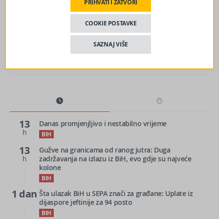
PRIHVATI I ZATVORI
Adnan Karaman nakon što je pravosnažno oslobođen:
Čitav život sam maštao da budem policajac, a sada sam
na birou
COOKIE POSTAVKE
SAZNAJ VIŠE
13
Danas promjenjljivo i nestabilno vrijeme
h
BIH
13
Gužve na granicama od ranog jutra: Duga
h
zadržavanja na izlazu iz BiH, evo gdje su najveće
kolone
BIH
1 dan
Šta ulazak BiH u SEPA znači za građane: Uplate iz
dijaspore jeftinije za 94 posto
BIH