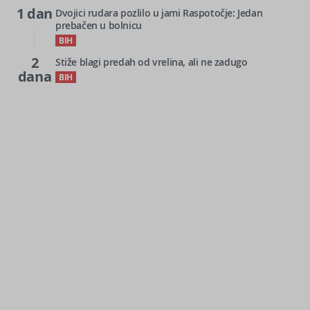
1 dan
Dvojici rudara pozlilo u jami Raspotočje: Jedan
prebačen u bolnicu
BIH
2
Stiže blagi predah od vrelina, ali ne zadugo
dana
BIH