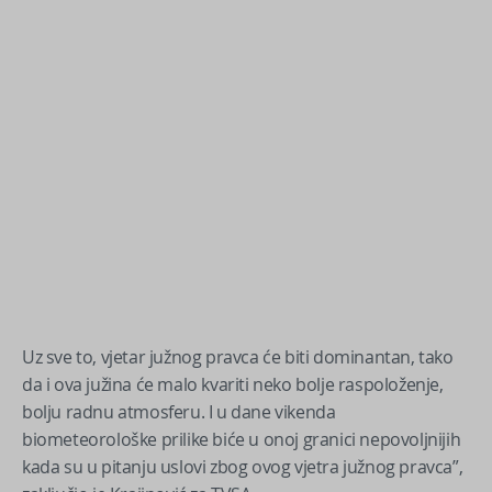
Uz sve to, vjetar južnog pravca će biti dominantan, tako
da i ova južina će malo kvariti neko bolje raspoloženje,
bolju radnu atmosferu. I u dane vikenda
biometeorološke prilike biće u onoj granici nepovoljnijih
kada su u pitanju uslovi zbog ovog vjetra južnog pravca”,