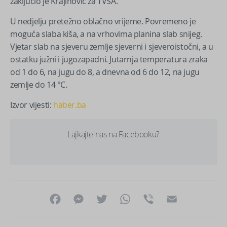
zaključio je Krajinović za TVSA.
U nedjelju pretežno oblačno vrijeme. Povremeno je
moguća slaba kiša, a na vrhovima planina slab snijeg.
Vjetar slab na sjeveru zemlje sjeverni i sjeveroistočni, a u
ostatku južni i jugozapadni. Jutarnja temperatura zraka
od 1 do 6, na jugu do 8, a dnevna od 6 do 12, na jugu
zemlje do 14 °C.
Izvor vijesti:
haber.ba
Lajkajte nas na Facebooku?
Facebook
Messenger
Twitter
WhatsApp
Viber
Email