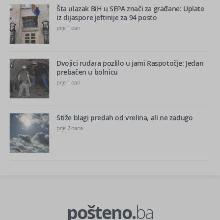
Šta ulazak BiH u SEPA znači za građane: Uplate
iz dijaspore jeftinije za 94 posto
prije 1 dan
Dvojici rudara pozlilo u jami Raspotočje: Jedan
prebačen u bolnicu
prije 1 dan
Stiže blagi predah od vrelina, ali ne zadugo
prije 2 dana
pošteno.
ba