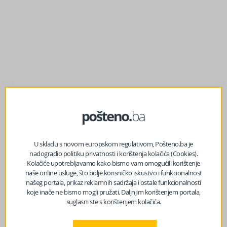
U skladu s novom europskom regulativom, Pošteno.ba je
nadogradio politiku privatnosti i korištenja kolačića (Cookies).
Kolačiće upotrebljavamo kako bismo vam omogućili korištenje
prethodni članak
naše online usluge, što bolje korisničko iskustvo i funkcionalnost
Cigarete bi mogle nestati s polica u BiH: Trgovine gube na
našeg portala, prikaz reklamnih sadržaja i ostale funkcionalnosti
svakoj kutiji
koje inače ne bismo mogli pružati. Daljnjim korištenjem portala,
suglasni ste s korištenjem kolačića.
sljedeći članak