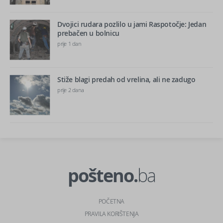
Dvojici rudara pozlilo u jami Raspotočje: Jedan
prebačen u bolnicu
prije 1 dan
Stiže blagi predah od vrelina, ali ne zadugo
prije 2 dana
pošteno.
ba
POČETNA
PRAVILA KORIŠTENJA