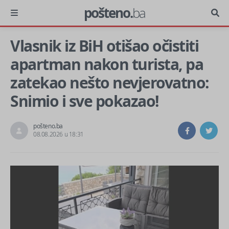
pošteno.
ba
Vlasnik iz BiH otišao očistiti
apartman nakon turista, pa
zatekao nešto nevjerovatno:
Snimio i sve pokazao!
pošteno.ba
08.08.2026 u 18:31