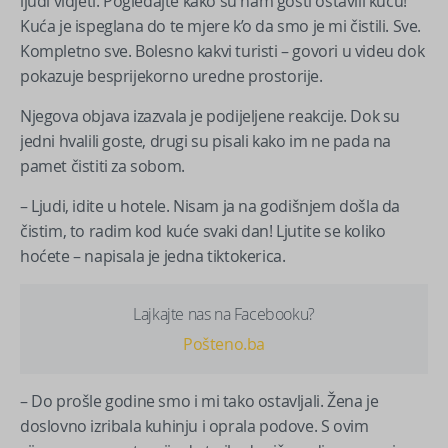
ljudi vidjeti. Pogledajte kako su nam gosti ostavili kuću!
Kuća je ispeglana do te mjere k’o da smo je mi čistili. Sve.
Kompletno sve. Bolesno kakvi turisti – govori u videu dok
pokazuje besprijekorno uredne prostorije.
Njegova objava izazvala je podijeljene reakcije. Dok su
jedni hvalili goste, drugi su pisali kako im ne pada na
pamet čistiti za sobom.
– Ljudi, idite u hotele. Nisam ja na godišnjem došla da
čistim, to radim kod kuće svaki dan! Ljutite se koliko
hoćete – napisala je jedna tiktokerica.
Lajkajte nas na Facebooku?
Pošteno.ba
– Do prošle godine smo i mi tako ostavljali. Žena je
doslovno izribala kuhinju i oprala podove. S ovim