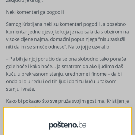
zaključio je drugi.
Neki komentari ga pogodili
Samog Kristijana neki su komentari pogodili, a posebno
komentar jedne djevojke koja je napisala da s obzirom na
visoke cijene najma, domaćini poput njega “nisu zaslužili
niti da im se smeće odnese”. Na to joj je uzvratio:
– Pa bih ja njoj poručio da se ona slobodno tako ponaša
gdje hoće i kako hoće… Ja smatram da ako ljudima daš
kuću u prekrasnom stanju, urednome i finome – da bi
onda bilo u redu i od tih ljudi da ti tu kuću u takvom
stanju i vrate.
Kako bi pokazao što sve pruža svojim gostima, Kristijan je
kamerom obišao apartman.
– Evo, nama gosti dolaze za koju minutu – dobiju u
frižideru piće, dobiju čajeve, filter aparat, kafe, sve