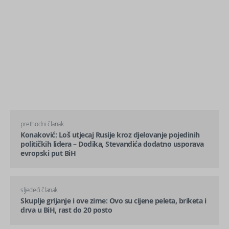
prethodni članak
Konaković: Loš utjecaj Rusije kroz djelovanje pojedinih
političkih lidera – Dodika, Stevandića dodatno usporava
evropski put BiH
sljedeći članak
Skuplje grijanje i ove zime: Ovo su cijene peleta, briketa i
drva u BiH, rast do 20 posto