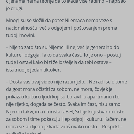
cijenama nema teorije da to ikada više radimo – napisao
je drugi.
Mnogi su se složili da potez Nijemaca nema veze s
nacionalnošću, već s odgojem i poštovanjem prema
tuđoj imovini.
– Nije to zato što su Nijemci ili ne, već je generalno do
kulture i odgoja. Tako da svaka čast. To je ono – poštuj
tuđe i ostavi kako bi ti želio/željela da tebi ostave –
istaknuo je jedan tiktoker.
– Dosta vas ovaj video nije razumjelo… Ne radi se o tome
da gost mora očistiti za sobom, ne mora, čovjek je
prikazao kulturu ljudi koji su boravili u apartmanu i to
nije rijetko, događa se često. Svaka im čast, nisu samo
Nijemci takvi, ima i turista iz BiH, Srbije koji stvarno čiste
za sobom i time pokazuju lijep odgoj i kulturu. Kažem, ne
mora se, ali lijepo je kada vidiš ovako nešto… Respekt –