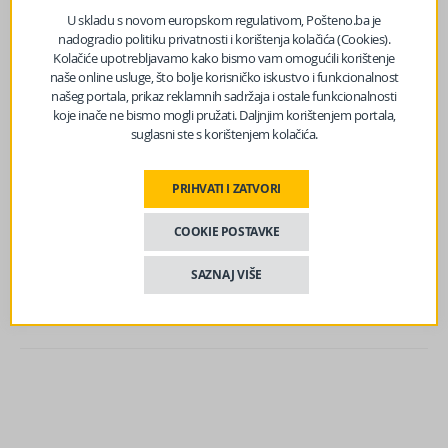
moguće deterdžente, tablete za čišćenje – rekao je,
U skladu s novom europskom regulativom, Pošteno.ba je
pokazujući i košaru punu hrvatskih proizvoda – od keksa
nadogradio politiku privatnosti i korištenja kolačića (Cookies).
do vina. Na kraju je zaključio: “To je neka zloća ili ne znam
Kolačiće upotrebljavamo kako bismo vam omogućili korištenje
šta”.
naše online usluge, što bolje korisničko iskustvo i funkcionalnost
našeg portala, prikaz reklamnih sadržaja i ostale funkcionalnosti
@kiki_cristian_87
koje inače ne bismo mogli pružati. Daljnjim korištenjem portala,
suglasni ste s korištenjem kolačića.
#kućazanajam
#sretnažena
#villafox
#kanica
PRIHVATI I ZATVORI
♬ Smooth Strut (Syn) – Ah2
Izvor vijesti:
haber.ba
COOKIE POSTAVKE
SAZNAJ VIŠE
Facebook
Messenger
Twitter
WhatsApp
Viber
Email