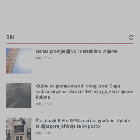
BiH
Danas promjenjljivo i nestabilno vrijeme
prije 12 sati
Gužve na granicama od ranog jutra: Duga
zadržavanja na izlazu iz BiH, evo gdje su najveće
kolone
prije 12 sati
Šta ulazak BiH u SEPA znači za građane: Uplate
iz dijaspore jeftinije za 94 posto
prije 1 dan