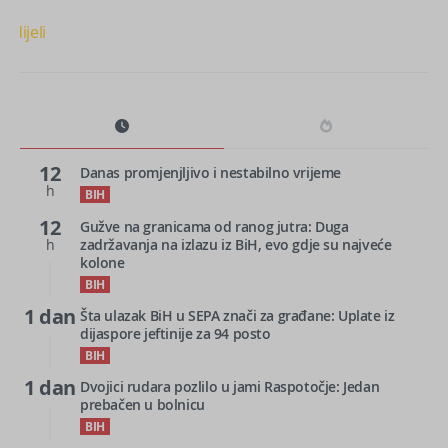
Podijeli
12
Danas promjenjljivo i nestabilno vrijeme
h
BIH
12
Gužve na granicama od ranog jutra: Duga
h
zadržavanja na izlazu iz BiH, evo gdje su najveće
kolone
BIH
1 dan
Šta ulazak BiH u SEPA znači za građane: Uplate iz
dijaspore jeftinije za 94 posto
BIH
1 dan
Dvojici rudara pozlilo u jami Raspotočje: Jedan
prebačen u bolnicu
BIH