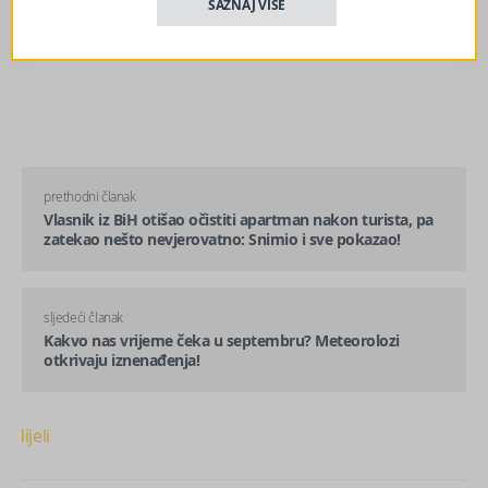
SAZNAJ VIŠE
prethodni članak
Vlasnik iz BiH otišao očistiti apartman nakon turista, pa
zatekao nešto nevjerovatno: Snimio i sve pokazao!
sljedeći članak
Kakvo nas vrijeme čeka u septembru? Meteorolozi
otkrivaju iznenađenja!
Podijeli