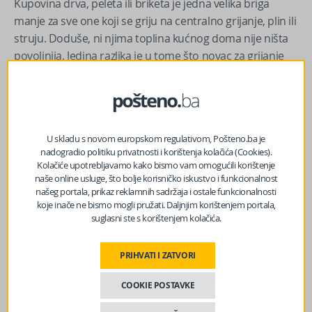
Kupovina drva, peleta ili briketa je jedna velika briga
manje za sve one koji se griju na centralno grijanje, plin ili
struju. Doduše, ni njima toplina kućnog doma nije ništa
povoljnija. Jedina razlika je u tome što novac za grijanje
ne moraju izdvojiti odjednom, nego to čine tokom
godine, prenosi
Radiosarajevo
.
Izvor vijesti:
haber.ba
U skladu s novom europskom regulativom, Pošteno.ba je
nadogradio politiku privatnosti i korištenja kolačića (Cookies).
Kolačiće upotrebljavamo kako bismo vam omogućili korištenje
Facebook
Messenger
Twitter
WhatsApp
Viber
Email
naše online usluge, što bolje korisničko iskustvo i funkcionalnost
našeg portala, prikaz reklamnih sadržaja i ostale funkcionalnosti
koje inače ne bismo mogli pružati. Daljnjim korištenjem portala,
suglasni ste s korištenjem kolačića.
PRIHVATI I ZATVORI
COOKIE POSTAVKE