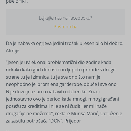
piše BHRT.
Lajkajte nas na Facebooku?
Pošteno.ba
Da je nabavka ogrjeva jedini trošak u jesen bilo bi dobro.
Ali nije.
“Jesen je uvijek onaj problematični dio godine kada
nekako kako god donosi onu ljepotu prirode s druge
strane tu je i zimnica, tu je sve ono što nam je
neophodno jel promjena garderobe, obuće i sve ono.
Nije dovoljno samo nabaviti udžbenike. Znači
jednostavno ovo je period kada mnogi, mnogi građani
posežu za kreditima i nije se ni čuditi jer mi inače
drugačije ne možemo”, rekla je Murisa Marić, Udruženje
za zaštitu potrošača “DON”, Prijedor