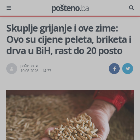
pošteno.
ba
Skuplje grijanje i ove zime:
Ovo su cijene peleta, briketa i
drva u BiH, rast do 20 posto
pošteno.ba
10.08.2026 u 14:33