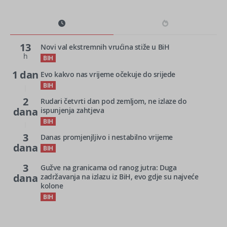
13
Novi val ekstremnih vrućina stiže u BiH
h
BIH
1 dan
Evo kakvo nas vrijeme očekuje do srijede
BIH
2
Rudari četvrti dan pod zemljom, ne izlaze do
dana
ispunjenja zahtjeva
BIH
3
Danas promjenjljivo i nestabilno vrijeme
dana
BIH
3
Gužve na granicama od ranog jutra: Duga
dana
zadržavanja na izlazu iz BiH, evo gdje su najveće
kolone
BIH