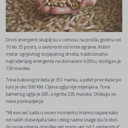
Drvni energenti skuplji su u odnosu na prošlu godinu od
10 do 25 posto, u zavisnosti od vrste ogrjeva. Kubni
metar ogrjevnog iscijepanog drveta, tradicionalno
najtraženijeg energenta na domaćem tržištu, dostigao je
150 maraka.
Tona bukovog briketa je 351 marku, a pelet prve klase po
toni je oko 500 KM. Cijena uglja nije mijenjana. Tona
kamenog uglja je 285, a lignita 235 maraka. Očekuju se
nova poskupljenja.
“Mi evo već sada u ovom momentu imamo najave kako
od naših dobavljača tako i zbog radne snage da će doći
do poskupljenja otprilike pet posto već od 1.septembra”,