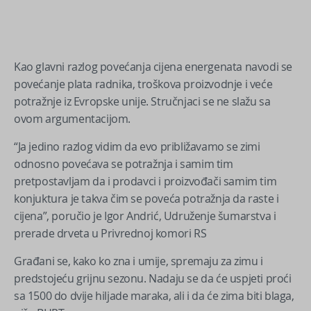
Kao glavni razlog povećanja cijena energenata navodi se
povećanje plata radnika, troškova proizvodnje i veće
potražnje iz Evropske unije. Stručnjaci se ne slažu sa
ovom argumentacijom.
“Ja jedino razlog vidim da evo približavamo se zimi
odnosno povećava se potražnja i samim tim
pretpostavljam da i prodavci i proizvođači samim tim
konjuktura je takva čim se poveća potražnja da raste i
cijena”, poručio je Igor Andrić, Udruženje šumarstva i
prerade drveta u Privrednoj komori RS
Građani se, kako ko zna i umije, spremaju za zimu i
predstojeću grijnu sezonu. Nadaju se da će uspjeti proći
sa 1500 do dvije hiljade maraka, ali i da će zima biti blaga,