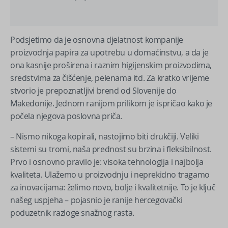
Podsjetimo da je osnovna djelatnost kompanije
proizvodnja papira za upotrebu u domaćinstvu, a da je
ona kasnije proširena i raznim higijenskim proizvodima,
sredstvima za čišćenje, pelenama itd. Za kratko vrijeme
stvorio je prepoznatljivi brend od Slovenije do
Makedonije. Jednom ranijom prilikom je ispričao kako je
počela njegova poslovna priča.
– Nismo nikoga kopirali, nastojimo biti drukčiji. Veliki
sistemi su tromi, naša prednost su brzina i fleksibilnost.
Prvo i osnovno pravilo je: visoka tehnologija i najbolja
kvaliteta. Ulažemo u proizvodnju i neprekidno tragamo
za inovacijama: želimo novo, bolje i kvalitetnije. To je ključ
našeg uspjeha – pojasnio je ranije hercegovački
poduzetnik razloge snažnog rasta.