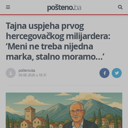
pošteno.
ba
Tajna uspjeha prvog
hercegovačkog milijardera:
‘Meni ne treba nijedna
marka, stalno moramo…’
pošteno.ba
06.08.2026 u 18:31