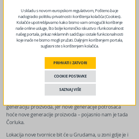
Grupacija je prošle godine u Grudama otvorila i novu
U skladu s novom europskom regulativom, Pošteno.ba je
tvornicu kartonske ambalaže, što je investicija od 40
nadogradio politiku privatnosti i korištenja kolačića (Cookies).
Kolačiće upotrebljavamo kako bismo vam omogućili korištenje
miliona eura. Na talasima ovih uspjeha, kreću u novu
naše online usluge, što bolje korisničko iskustvo i funkcionalnost
veliku investiciju. Riječ je o tvornici koja će se nalaziti u
našeg portala, prikaz reklamnih sadržaja i ostale funkcionalnosti
Grudama a u njoj će se proizvoditi ono što već čini
koje inače ne bismo mogli pružati. Daljnjim korištenjem portala,
suglasni ste s korištenjem kolačića.
osnovni biznis kompanije, ali na savremeniji način,
potvrdio je početkom ove godine za BiznisInfo.ba
Ćorluka.
PRIHVATI I ZATVORI
– Tvornica u kojoj trenutno proizvodimo radi već preko
COOKIE POSTAVKE
20 godina a sada su na tržište došle nove tehnologije,
SAZNAJ VIŠE
novi kvalitet, nove sirovine i sve to djeluje na finalni
proizvod. Tako da ćemo u novoj tvornici proizvoditi novu
generaciju proizvoda, jer nove generacije potrošača
hoće nove generacije proizvoda – pojasnio nam je tada
Čorluka.
Lokacija nove tvornice bit će u Grudama, u zoni gdje je i