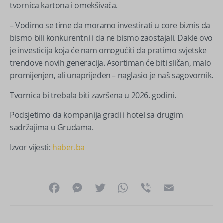
tvornica kartona i omekšivača.
– Vodimo se time da moramo investirati u core biznis da
bismo bili konkurentni i da ne bismo zaostajali. Dakle ovo
je investicija koja će nam omogućiti da pratimo svjetske
trendove novih generacija. Asortiman će biti sličan, malo
promijenjen, ali unaprijeđen – naglasio je naš sagovornik.
Tvornica bi trebala biti završena u 2026. godini.
Podsjetimo da kompanija gradi i hotel sa drugim
sadržajima u Grudama.
Izvor vijesti:
haber.ba
Facebook
Messenger
Twitter
WhatsApp
Viber
Email