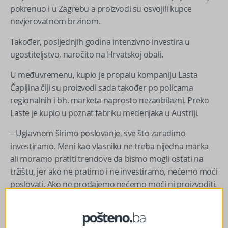
pokrenuo i u Zagrebu a proizvodi su osvojili kupce
nevjerovatnom brzinom.
Također, posljednjih godina intenzivno investira u
ugostiteljstvo, naročito na Hrvatskoj obali.
U međuvremenu, kupio je propalu kompaniju Lasta
Čapljina čiji su proizvodi sada također po policama
regionalnih i bh. marketa naprosto nezaobilazni. Preko
Laste je kupio u poznat fabriku medenjaka u Austriji.
– Uglavnom širimo poslovanje, sve što zaradimo
investiramo. Meni kao vlasniku ne treba nijedna marka
ali moramo pratiti trendove da bismo mogli ostati na
tržištu, jer ako ne pratimo i ne investiramo, nećemo moći
poslovati. Ako ne prodajemo nećemo moći ni proizvoditi.
Tako da je bit da budemo u trendu i da radimo isto ako
ne i bolje od onoga što radi naša najbolja konkurencija –
rekao je Ćorluka u jednoj ranijoj izjavi za BiznisInfo.ba.