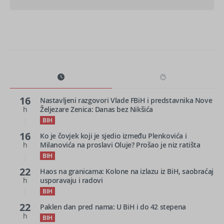
16
Nastavljeni razgovori Vlade FBiH i predstavnika Nove
h
Željezare Zenica: Danas bez Nikšića
BIH
16
Ko je čovjek koji je sjedio između Plenkovića i
h
Milanovića na proslavi Oluje? Prošao je niz ratišta
BIH
22
Haos na granicama: Kolone na izlazu iz BiH, saobraćaj
h
usporavaju i radovi
BIH
22
Paklen dan pred nama: U BiH i do 42 stepena
h
BIH