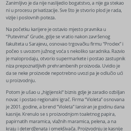
Zanimljivo je da nije naslijedio bogatstvo, a nije ga stekao
ni u procesu privatizacije. Sve što je stvorio plod je rada,
vizije i poslovnih poteza.
Na početku karijere je ostavio mjesto pravnika u
“Putevima” Grude, gdje se vratio nakon završenog
fakulteta u Sarajevu, osnovao trgovačku firmu “Prodex” i
počeo s uvozom južnog voća s nekoliko saradnika. Razvio
je maloprodaju, otvorio supermarkete i postao zastupnik
niza prepoznatljivih prehrambenih proizvoda. Uvidio je
da se neke proizvode nepotrebno uvozi pa je odlučio ući
u proizvodnju.
Potom je ušao u „higijenski“ biznis gdje je zaradio ozbiljan
novac i postao regionalni igrač. Firma “Violeta” osnovana
je 2001. godine, a brend “Violeta” lansiran je godinu dana
kasnije. Krenulo se s proizvodnjom toaletnog papira,
papirnatih maramica, vlažnih maramica, pelena, a na
kraju i deterdženata i omekšivača. Proizvodnju je kasnije