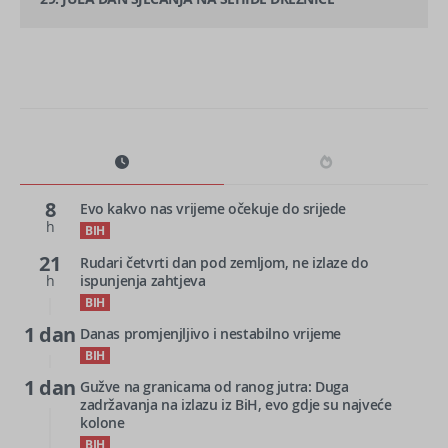
8
Evo kakvo nas vrijeme očekuje do srijede
h
BIH
21
Rudari četvrti dan pod zemljom, ne izlaze do
h
ispunjenja zahtjeva
BIH
1 dan
Danas promjenjljivo i nestabilno vrijeme
BIH
1 dan
Gužve na granicama od ranog jutra: Duga
zadržavanja na izlazu iz BiH, evo gdje su najveće
kolone
BIH