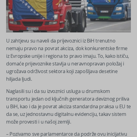
U zahtjevu su naveli da prijevoznici iz BiH trenutno
nemaju pravo na povrat akciza, dok konkurentske firme
iz Evropske unije i regiona to pravo imaju. To, kako ističu,
domaće prijevoznike stavlja u neravnopravan položaj i
ugrožava održivost sektora koji zapošljava desetine
hiljada ljudi.
Naglasili su i da su izvoznici usluga u drumskom
transportu jedan od ključnih generatora deviznog priliva
u BiH, kao i da je povrat akciza standardna praksa u EU te
da se, uz jednostavnu digitalnu evidenciju, takav sistem
može provesti i u našoj zemlji.
– Pozivamo sve parlamentarce da podrže ovu inicijativu