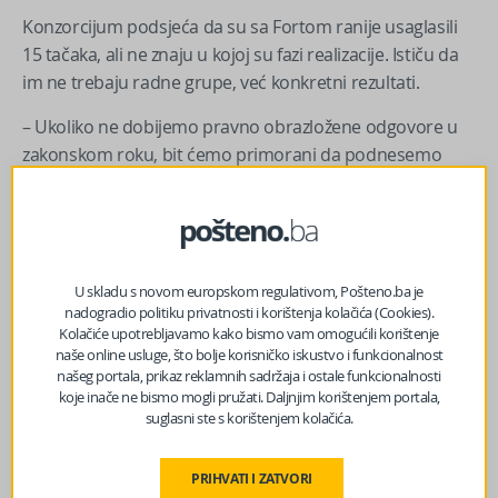
Konzorcijum podsjeća da su sa Fortom ranije usaglasili
15 tačaka, ali ne znaju u kojoj su fazi realizacije. Ističu da
im ne trebaju radne grupe, već konkretni rezultati.
– Ukoliko ne dobijemo pravno obrazložene odgovore u
zakonskom roku, bit ćemo primorani da podnesemo
zahtjev za ocjenu ustavnosti Ustavnom sudu BiH,
dokumentaciju dostavimo Tužilaštvu BiH zbog sumnje u
zloupotrebu položaja i pogodovanje, te obavijestimo
komisije u Parlamentarnoj skupštini BiH – poručili su iz
Konzorcijuma.
U skladu s novom europskom regulativom, Pošteno.ba je
nadogradio politiku privatnosti i korištenja kolačića (Cookies).
Kolačiće upotrebljavamo kako bismo vam omogućili korištenje
Izvor vijesti:
haber.ba
naše online usluge, što bolje korisničko iskustvo i funkcionalnost
našeg portala, prikaz reklamnih sadržaja i ostale funkcionalnosti
koje inače ne bismo mogli pružati. Daljnjim korištenjem portala,
suglasni ste s korištenjem kolačića.
Facebook
Messenger
Twitter
WhatsApp
Viber
Email
PRIHVATI I ZATVORI