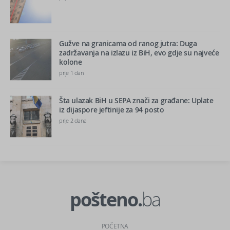
Gužve na granicama od ranog jutra: Duga
zadržavanja na izlazu iz BiH, evo gdje su najveće
kolone
prije 1 dan
Šta ulazak BiH u SEPA znači za građane: Uplate
iz dijaspore jeftinije za 94 posto
prije 2 dana
pošteno.
ba
POČETNA