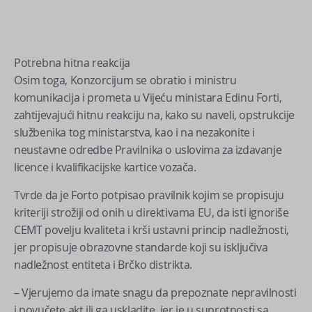
Potrebna hitna reakcija
Osim toga, Konzorcijum se obratio i ministru
komunikacija i prometa u Vijeću ministara Edinu Forti,
zahtijevajući hitnu reakciju na, kako su naveli, opstrukcije
službenika tog ministarstva, kao i na nezakonite i
neustavne odredbe Pravilnika o uslovima za izdavanje
licence i kvalifikacijske kartice vozača.
Tvrde da je Forto potpisao pravilnik kojim se propisuju
kriteriji strožiji od onih u direktivama EU, da isti ignoriše
CEMT povelju kvaliteta i krši ustavni princip nadležnosti,
jer propisuje obrazovne standarde koji su isključiva
nadležnost entiteta i Brčko distrikta.
– Vjerujemo da imate snagu da prepoznate nepravilnosti
i povučete akt ili ga uskladite, jer je u suprotnosti sa