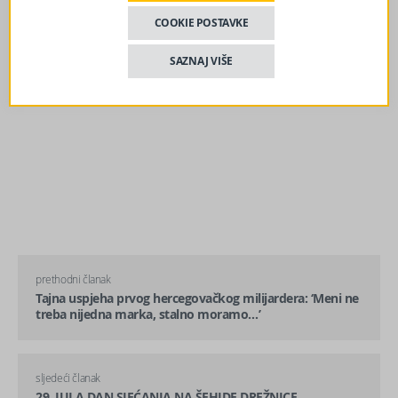
COOKIE POSTAVKE
SAZNAJ VIŠE
prethodni članak
Tajna uspjeha prvog hercegovačkog milijardera: ‘Meni ne
treba nijedna marka, stalno moramo…’
sljedeći članak
29. JULA DAN SJEĆANJA NA ŠEHIDE DREŽNICE