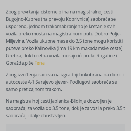
Zbog prevrtanja cisterne plina na magistralnoj cesti
Bugojno-Kupres (na prevoju Koprivnica) saobraća se
usporeno, jednom trakomabranjeno je kretanje svih
vozila preko mosta na magistralnom putu Dobro Polje-
Miljevina. Vozila ukupne mase do 3,5 tone mogu koristiti
puteve preko Kalinovika (ima 19 km makadamske ceste) i
Grebka, dok teretna vozila moraju ići preko Rogatice i
Goražda,piše
Fena
Zbog izvođenja radova na izgradnji bukobrana na dionici
autoceste A-1 Sarajevo sjever- Podlugovi saobraća se
samo preticajnom trakom.
Na magistralnoj cesti Jablanica-Blidinje dozvoljen je
saobraćaj za vozila do 3,5 tone, dok je za vozila preko 3,5 t
saobraćaj i dalje obustavljen.