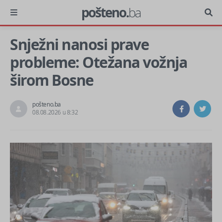
pošteno.
ba
Snježni nanosi prave
probleme: Otežana vožnja
širom Bosne
pošteno.ba
08.08.2026 u 8:32