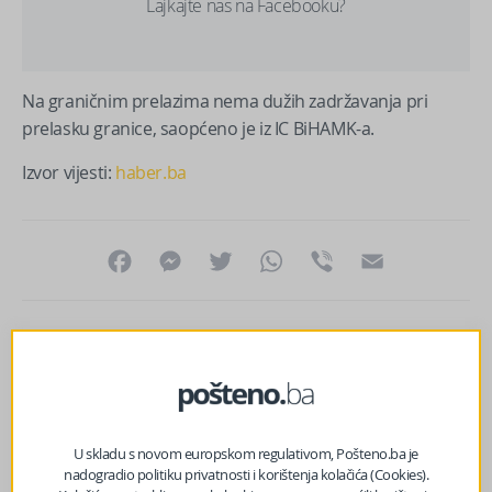
Lajkajte nas na Facebooku?
Na graničnim prelazima nema dužih zadržavanja pri
prelasku granice, saopćeno je iz IC BiHAMK-a.
Izvor vijesti:
haber.ba
Facebook
Messenger
Twitter
WhatsApp
Viber
Email
U skladu s novom europskom regulativom, Pošteno.ba je
nadogradio politiku privatnosti i korištenja kolačića (Cookies).