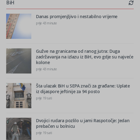
BiH
Danas promjenjljivo i nestabilno vrijeme
prije 43 minute
Gužve na granicama od ranog jutra: Duga
zadržavanja na izlazu iz BiH, evo gdje su najveće
kolone
prije 43 minute
Šta ulazak BiH u SEPA znači za građane: Uplate
iz dijaspore jeftinije za 94 posto
prije 19 sati
Dvojici rudara pozlilo u jami Raspotočje: Jedan
prebačen u bolnicu
prije 19 sati