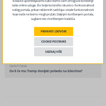
Kolačiće upotrebljavamo kako bismo vam omogućili korištenje
naše online usluge, što bolje korisničko iskustvo i funkcionalnost
našeg portala, prikaz reklamnih sadržaja i ostale funkcionalnosti
koje inače ne bismo mogli pružati. Daljnjim korištenjem portala,
suglasni ste s korištenjem kolačića.
PRIHVATI I ZATVORI
prethodni članak
COOKIE POSTAVKE
Kraj ere u kojoj je Washington osvajao srca, a ne samo
strateške teritorije
SAZNAJ VIŠE
sljedeći članak
Da li će mu Tramp donijeti pobedu na izborima?