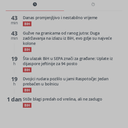
43
Danas promjenjljivo i nestabilno vrijeme
min
BIH
43
Gužve na granicama od ranog jutra: Duga
min
zadržavanja na izlazu iz BiH, evo gdje su najveće
kolone
BIH
19
Šta ulazak BiH u SEPA znači za građane: Uplate iz
h
dijaspore jeftinije za 94 posto
BIH
19
Dvojici rudara pozlilo u jami Raspotočje: Jedan
h
prebačen u bolnicu
BIH
1 dan
Stiže blagi predah od vrelina, ali ne zadugo
BIH