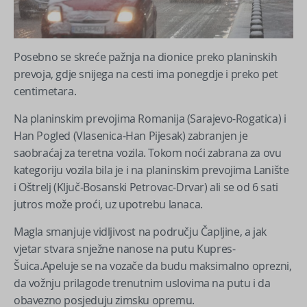
Posebno se skreće pažnja na dionice preko planinskih
prevoja, gdje snijega na cesti ima ponegdje i preko pet
centimetara.
Na planinskim prevojima Romanija (Sarajevo-Rogatica) i
Han Pogled (Vlasenica-Han Pijesak) zabranjen je
saobraćaj za teretna vozila. Tokom noći zabrana za ovu
kategoriju vozila bila je i na planinskim prevojima Lanište
i Oštrelj (Ključ-Bosanski Petrovac-Drvar) ali se od 6 sati
jutros može proći, uz upotrebu lanaca.
Magla smanjuje vidljivost na području Čapljine, a jak
vjetar stvara snježne nanose na putu Kupres-
Šuica.Apeluje se na vozače da budu maksimalno oprezni,
da vožnju prilagode trenutnim uslovima na putu i da
obavezno posjeduju zimsku opremu.