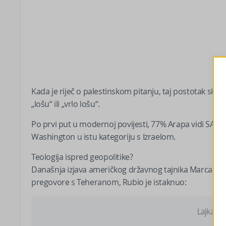
Kada je riječ o palestinskom pitanju, taj postotak skač
„lošu“ ili „vrlo lošu“.
Po prvi put u modernoj povijesti, 77% Arapa vidi SAD ka
Washington u istu kategoriju s Izraelom.
Teologija ispred geopolitike?
Današnja izjava američkog državnog tajnika Marca Rub
pregovore s Teheranom, Rubio je istaknuo:
Lajkajte