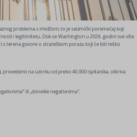
aznog problema s imidžom; to je seizmički poremećaj koji
osti i legitimitetu. Dok se Washington u 2026. godini sve više
ci s terena govore o strateškom porazu koji će biti teško
, provedeno na uzorku od preko 40.000 ispitanika, otkriva
egativnima“ ili „donekle negativnima“.