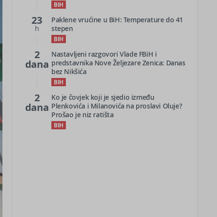
BIH
23
Paklene vrućine u BiH: Temperature do 41
h
stepen
BIH
2
Nastavljeni razgovori Vlade FBiH i
dana
predstavnika Nove Željezare Zenica: Danas
bez Nikšića
BIH
2
Ko je čovjek koji je sjedio između
dana
Plenkovića i Milanovića na proslavi Oluje?
Prošao je niz ratišta
BIH