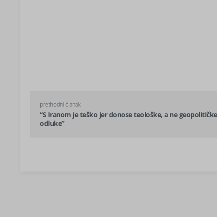
prethodni članak
“S Iranom je teško jer donose teološke, a ne geopolitičk
odluke”