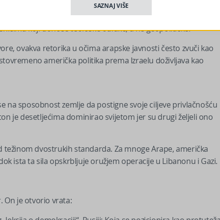
SAZNAJ VIŠE
enicima koji donose teološke odluke, a ne geopolitičke.“
e, ovakva retorika u očima arapske javnosti često zvuči kao
stovremeno američka politika prema Izraelu doživljava kao
e na sposobnost zemlje da postigne svoje ciljeve privlačnošću
ngton je desetljećima dominirao svijetom jer su drugi željeli ono
pod težinom dvostrukih standarda. Za mnoge Arape, američka
dok ista ta sila opskrbljuje oružjem operacije u Libanonu i Gazi.
. On je otvorio vrata:
 „lekcija o demokraciji“. Rusiji: Koja se pozicionira kao protutež