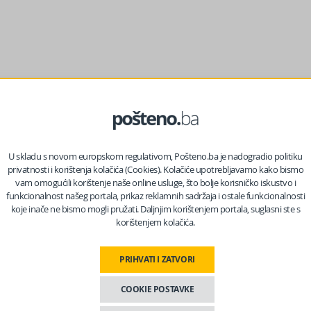
e na nevjerojatnih 76% onih koji politiku SAD-a opisuju kao
U skladu s novom europskom regulativom, Pošteno.ba je nadogradio politiku
privatnosti i korištenja kolačića (Cookies). Kolačiće upotrebljavamo kako bismo
o jedan od najvećih izvora regionalne nestabilnosti, stavljajući
vam omogućili korištenje naše online usluge, što bolje korisničko iskustvo i
funkcionalnost našeg portala, prikaz reklamnih sadržaja i ostale funkcionalnosti
koje inače ne bismo mogli pružati. Daljnjim korištenjem portala, suglasni ste s
korištenjem kolačića.
ija iz Budimpešte dodatno oslikava ovaj rascjep. Komentirajuć
PRIHVATI I ZATVORI
 nas na Facebooku?
COOKIE POSTAVKE