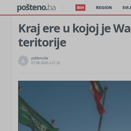
pošteno.
ba
BIH
REGION
SVI
Kraj ere u kojoj je W
teritorije
pošteno.ba
07.08.2026 u 21:32