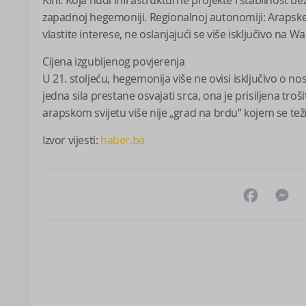
zapadnoj hegemoniji. Regionalnoj autonomiji: Arapske 
vlastite interese, ne oslanjajući se više isključivo na W
Cijena izgubljenog povjerenja
U 21. stoljeću, hegemonija više ne ovisi isključivo o no
jedna sila prestane osvajati srca, ona je prisiljena tro
arapskom svijetu više nije „grad na brdu“ kojem se tež
Izvor vijesti:
haber.ba
Facebo
M