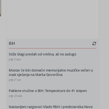
BiH
Stiže blagi predah od vrelina, ali ne zadugo
prije 3 sata
Mostar će biti domaćin memorijalne muzičke večeri u
znak sjećanja na Marka Govorčina
prije 21 sat
Paklene vrućine u BiH: Temperature do 41 stepen
prije 23 sata
Nastavljeni razgovori Vlade FBiH i predstavnika Nove