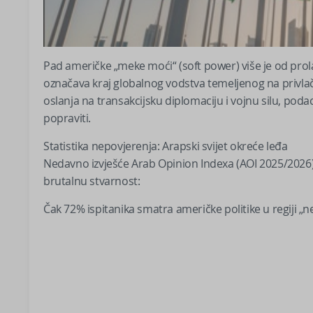
Pad američke „meke moći“ (soft power) više je od prol
označava kraj globalnog vodstva temeljenog na privlačn
oslanja na transakcijsku diplomaciju i vojnu silu, poda
popraviti.
Statistika nepovjerenja: Arapski svijet okreće leđa
Nedavno izvješće Arab Opinion Indexa (AOI 2025/2026)
brutalnu stvarnost:
Čak 72% ispitanika smatra američke politike u regiji „n