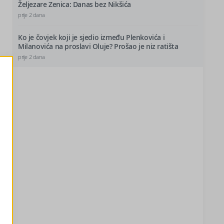
Željezare Zenica: Danas bez Nikšića
prije 2 dana
Ko je čovjek koji je sjedio između Plenkovića i
Milanovića na proslavi Oluje? Prošao je niz ratišta
prije 2 dana
i