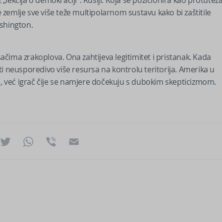
zemlje sve više teže multipolarnom sustavu kako bi zaštitile
ashington.
sačima zrakoplova. Ona zahtijeva legitimitet i pristanak. Kada
šiti neusporedivo više resursa na kontrolu teritorija. Amerika u
i, već igrač čije se namjere dočekuju s dubokim skepticizmom.
ok
essenger
Twitter
WhatsApp
Viber
Email