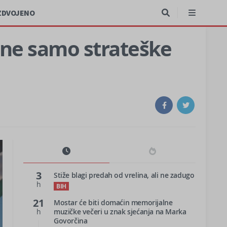
ZDVOJENO
a ne samo strateške
3
Stiže blagi predah od vrelina, ali ne zadugo
h
BIH
21
Mostar će biti domaćin memorijalne
h
muzičke večeri u znak sjećanja na Marka
Govorčina