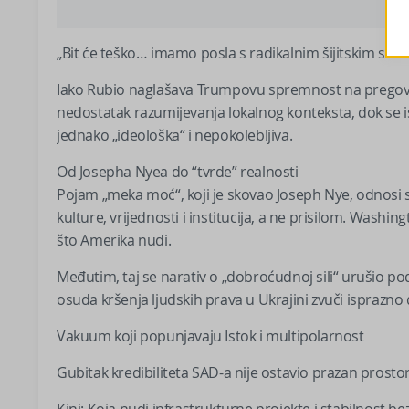
„Bit će teško… imamo posla s radikalnim šijitskim sveć
Iako Rubio naglašava Trumpovu spremnost na pregovor
nedostatak razumijevanja lokalnog konteksta, dok se i
jednako „ideološka“ i nepokolebljiva.
Od Josepha Nyea do “tvrde” realnosti
Pojam „meka moć“, koji je skovao Joseph Nye, odnosi s
kulture, vrijednosti i institucija, a ne prisilom. Washi
što Amerika nudi.
Međutim, taj se narativ o „dobroćudnoj sili“ urušio 
osuda kršenja ljudskih prava u Ukrajini zvuči isprazno 
Vakuum koji popunjavaju Istok i multipolarnost
Gubitak kredibiliteta SAD-a nije ostavio prazan prostor
Kini: Koja nudi infrastrukturne projekte i stabilnost bez