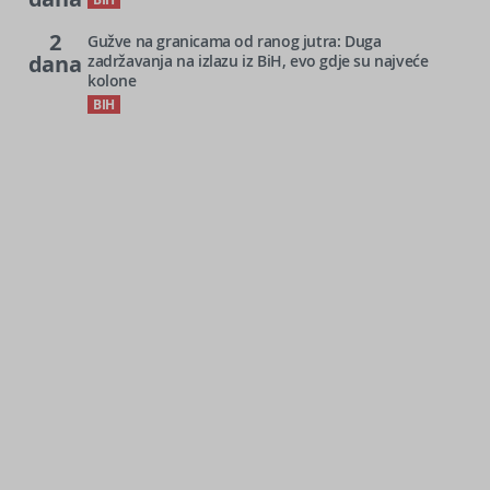
2
Gužve na granicama od ranog jutra: Duga
dana
zadržavanja na izlazu iz BiH, evo gdje su najveće
kolone
BIH