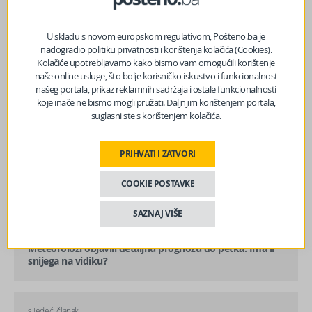
U skladu s novom europskom regulativom, Pošteno.ba je
nadogradio politiku privatnosti i korištenja kolačića (Cookies).
Kolačiće upotrebljavamo kako bismo vam omogućili korištenje
naše online usluge, što bolje korisničko iskustvo i funkcionalnost
našeg portala, prikaz reklamnih sadržaja i ostale funkcionalnosti
koje inače ne bismo mogli pružati. Daljnjim korištenjem portala,
suglasni ste s korištenjem kolačića.
PRIHVATI I ZATVORI
COOKIE POSTAVKE
SAZNAJ VIŠE
prethodni članak
Meteorolozi objavili detaljnu prognozu do petka: Ima li
snijega na vidiku?
sljedeći članak