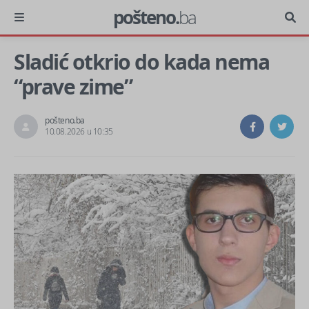
pošteno.
ba
Sladić otkrio do kada nema
“prave zime”
pošteno.ba
10.08.2026 u 10:35