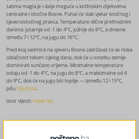
satima magla je i dalje moguća u kotlinskim dijelovima
centralne i istočne Bosne. Puhat će slab vjetar istočnog i
sjeveroistočnog pravca. Temperature slične prethodnim
danima: jutarnje od -1 do 4°C, južnije do 8°C, a dnevne
između 7 i 12°C, na jugu do 16°C.
Pred kraj sedmice na sjeveru Bosne zadržavat će se niska
oblačnost tokom cijelog dana, dok će u ostatku zemlje
dominirati sunčano vrijeme. Minimalne temperature
ostaju od -1 do 4°C, na jugu do 8°C, a maksimalne od 4
do 9°C, dok će na jugu biti toplije — između 12 i 15°C,
pišu
Vijesti.ba
.
Izvor vijesti:
haber.ba
Facebook
Messenger
Twitter
WhatsApp
Viber
Email