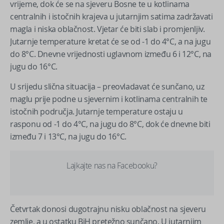
vrijeme, dok će se na sjeveru Bosne te u kotlinama
centralnih i istočnih krajeva u jutarnjim satima zadržavati
magla i niska oblačnost. Vjetar će biti slab i promjenljiv.
Jutarnje temperature kretat će se od -1 do 4°C, a na jugu
do 8°C. Dnevne vrijednosti uglavnom između 6 i 12°C, na
jugu do 16°C.
U srijedu slična situacija – preovladavat će sunčano, uz
maglu prije podne u sjevernim i kotlinama centralnih te
istočnih područja. Jutarnje temperature ostaju u
rasponu od -1 do 4°C, na jugu do 8°C, dok će dnevne biti
između 7 i 13°C, na jugu do 16°C.
Lajkajte nas na Facebooku?
Četvrtak donosi dugotrajnu nisku oblačnost na sjeveru
zemlje, a u ostatku BiH pretežno sunčano. U jutarnjim