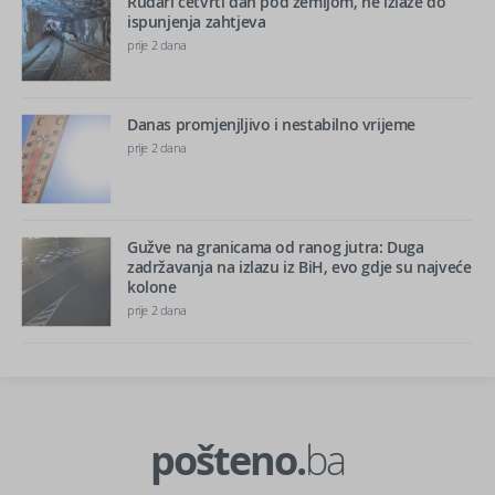
Rudari četvrti dan pod zemljom, ne izlaze do
ispunjenja zahtjeva
prije 2 dana
Danas promjenjljivo i nestabilno vrijeme
prije 2 dana
Gužve na granicama od ranog jutra: Duga
zadržavanja na izlazu iz BiH, evo gdje su najveće
kolone
prije 2 dana
pošteno.
ba