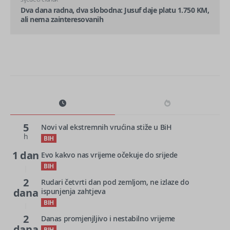
Dva dana radna, dva slobodna: Jusuf daje platu 1.750 KM,
ali nema zainteresovanih
5
Novi val ekstremnih vrućina stiže u BiH
h
BIH
1 dan
Evo kakvo nas vrijeme očekuje do srijede
BIH
2
Rudari četvrti dan pod zemljom, ne izlaze do
dana
ispunjenja zahtjeva
BIH
2
Danas promjenjljivo i nestabilno vrijeme
dana
BIH