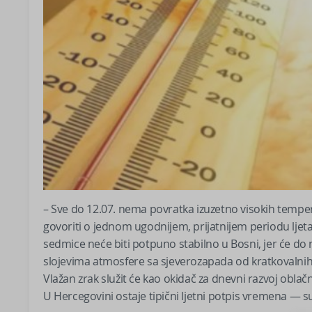
– Sve do 12.07. nema povratka izuzetno visokih temp
govoriti o jednom ugodnijem, prijatnijem periodu ljet
sedmice neće biti potpuno stabilno u Bosni, jer će do 
slojevima atmosfere sa sjeverozapada od kratkovalnih d
Vlažan zrak služit će kao okidač za dnevni razvoj oblač
U Hercegovini ostaje tipični ljetni potpis vremena — su