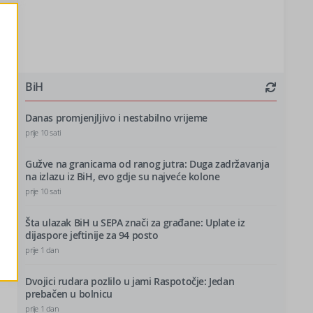
BiH
Danas promjenjljivo i nestabilno vrijeme
prije 10 sati
Gužve na granicama od ranog jutra: Duga zadržavanja
na izlazu iz BiH, evo gdje su najveće kolone
prije 10 sati
Šta ulazak BiH u SEPA znači za građane: Uplate iz
dijaspore jeftinije za 94 posto
prije 1 dan
Dvojici rudara pozlilo u jami Raspotočje: Jedan
prebačen u bolnicu
prije 1 dan