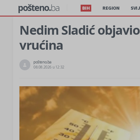
pošteno.
ba
BIH
REGION
SVI
Nedim Sladić objavio
vrućina
pošteno.ba
08.08.2026 u 12:32