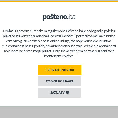
ist učesnicima Marša mira koji su se proteklih godina suočavali
ugoj polovini jula – napisao je Sladić na Facebooku, prenosi
U skladu s novom europskom regulativom, Pošteno.ba je nadogradio politiku
privatnosti i korištenja kolačića (Cookies). Kolačiće upotrebljavamo kako bismo
vam omogućili korištenje naše online usluge, što bolje korisničko iskustvo i
funkcionalnost našeg portala, prikaz reklamnih sadržaja i ostale funkcionalnosti
koje inače ne bismo mogli pružati. Daljnjim korištenjem portala, suglasni ste s
korištenjem kolačića.
PRIHVATI I ZATVORI
COOKIE POSTAVKE
SAZNAJ VIŠE