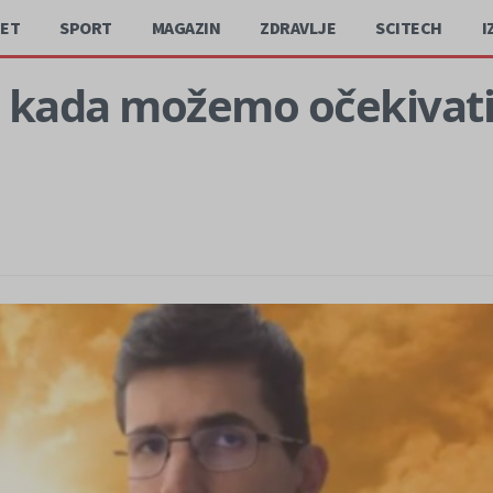
JET
SPORT
MAGAZIN
ZDRAVLJE
SCITECH
I
 kada možemo očekivati n