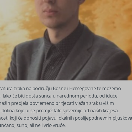
eratura zraka na području Bosne i Hercegovine te možemo
a. Iako će biti dosta sunca u narednom periodu, od iduće
naših predjela povremeno pritjecati vlažan zrak u višim
olina koje bi se premještale sjevernije od naših krajeva.
nosti koji će donositi pojavu lokalnih poslijepodnevnih pljuskova
nčano, suho, ali ne i vrlo vruće.