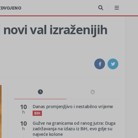
ZDVOJENO
ovi val izraženijih
10
Danas promjenjljivo i nestabilno vrijeme
h
BIH
10
Gužve na granicama od ranog jutra: Duga
h
zadržavanja na izlazu iz BiH, evo gdje su
najveće kolone