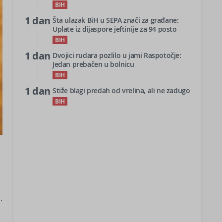
BIH
1 dan
Šta ulazak BiH u SEPA znači za građane:
Uplate iz dijaspore jeftinije za 94 posto
BIH
1 dan
Dvojici rudara pozlilo u jami Raspotočje:
Jedan prebačen u bolnicu
BIH
1 dan
Stiže blagi predah od vrelina, ali ne zadugo
BIH
.