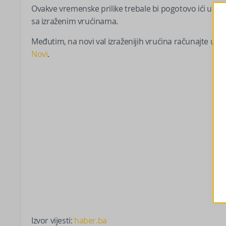
Ovakve vremenske prilike trebale bi pogotovo ići u kor
sa izraženim vrućinama.
Međutim, na novi val izraženijih vrućina računajte u dr
Novi
.
Izvor vijesti:
haber.ba