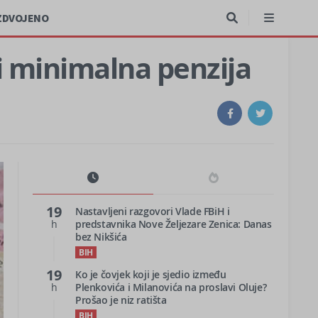
ZDVOJENO
si minimalna penzija
19
Nastavljeni razgovori Vlade FBiH i
h
predstavnika Nove Željezare Zenica: Danas
bez Nikšića
BIH
19
Ko je čovjek koji je sjedio između
h
Plenkovića i Milanovića na proslavi Oluje?
Prošao je niz ratišta
BIH