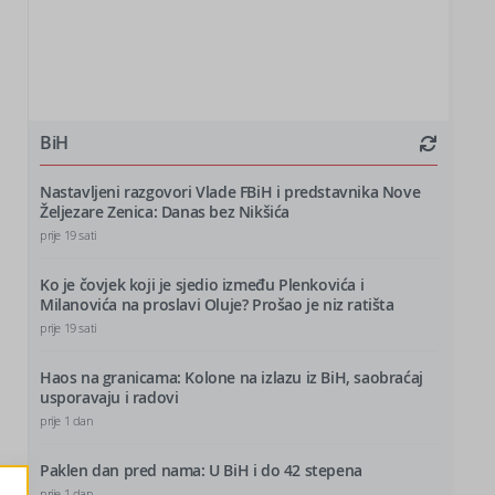
BiH
Nastavljeni razgovori Vlade FBiH i predstavnika Nove
Željezare Zenica: Danas bez Nikšića
prije 19 sati
Ko je čovjek koji je sjedio između Plenkovića i
Milanovića na proslavi Oluje? Prošao je niz ratišta
prije 19 sati
Haos na granicama: Kolone na izlazu iz BiH, saobraćaj
usporavaju i radovi
prije 1 dan
Paklen dan pred nama: U BiH i do 42 stepena
prije 1 dan