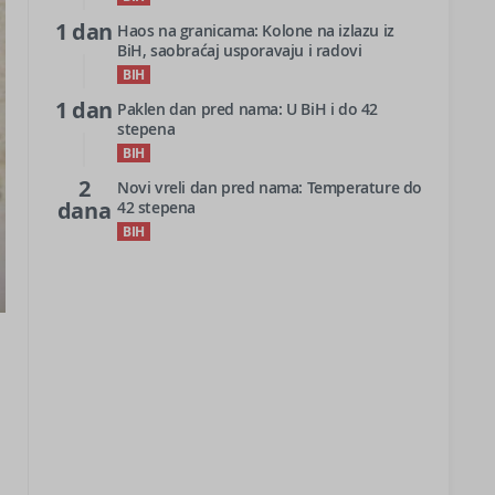
1 dan
Haos na granicama: Kolone na izlazu iz
BiH, saobraćaj usporavaju i radovi
BIH
1 dan
Paklen dan pred nama: U BiH i do 42
stepena
BIH
2
Novi vreli dan pred nama: Temperature do
dana
42 stepena
BIH