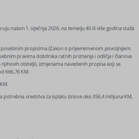
uju nakon 1. siječnja 2026. na temelju 40 ili više godina staža
ma posebnim propisima (Zakon o prijevremenom povoljnijem
ebnim pravima dobitnika ratnih priznanja i odličja i članova
a njihovih obitelji), izmjenama navedenih propisa koji se
 od 666,76 KM.
 KM.
 a potrebna sredstva za isplatu iznose oko 356,4 milijuna KM,