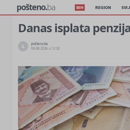
pošteno.
ba
BIH
REGION
SVI
Danas isplata penzija
pošteno.ba
06.08.2026 u 12:32