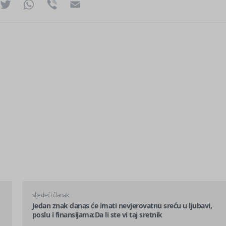
ok
essenger
Twitter
WhatsApp
Viber
Email
sljedeći članak
Jedan znak danas će imati nevjerovatnu sreću u ljubavi,
poslu i finansijama:Da li ste vi taj sretnik