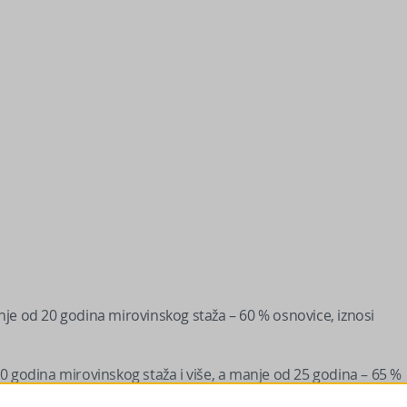
manje od 20 godina mirovinskog staža – 60 % osnovice, iznosi
a 20 godina mirovinskog staža i više, a manje od 25 godina – 65 %