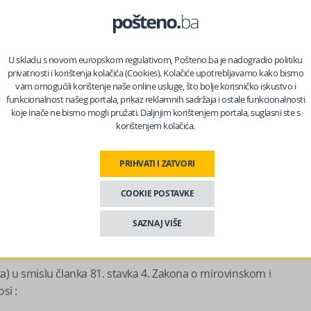
 25 godina mirovinskog staža i više, a manje od 30 godina – 70 %
U skladu s novom europskom regulativom, Pošteno.ba je nadogradio politiku
privatnosti i korištenja kolačića (Cookies). Kolačiće upotrebljavamo kako bismo
 nas na Facebooku?
vam omogućili korištenje naše online usluge, što bolje korisničko iskustvo i
funkcionalnost našeg portala, prikaz reklamnih sadržaja i ostale funkcionalnosti
koje inače ne bismo mogli pružati. Daljnjim korištenjem portala, suglasni ste s
korištenjem kolačića.
a 30 godina mirovinskog staža i više, a manje od 35 godina – 75 %
PRIHVATI I ZATVORI
 35 godina mirovinskog staža i više, a manje od 40 godina – 85 %
COOKIE POSTAVKE
SAZNAJ VIŠE
 40 godina mirovinskog staža i više – 95 % osnovice, iznosi 688,14
ika) u smislu članka 81. stavka 4. Zakona o mirovinskom i
si :