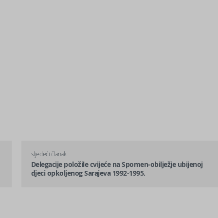
sljedeći članak
Delegacije položile cvijeće na Spomen-obilježje ubijenoj
djeci opkoljenog Sarajeva 1992-1995.