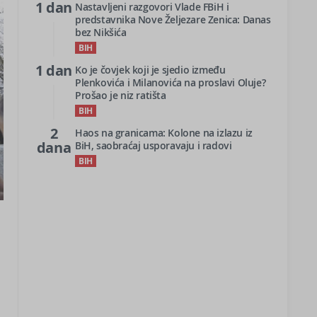
1 dan
Nastavljeni razgovori Vlade FBiH i
predstavnika Nove Željezare Zenica: Danas
bez Nikšića
BIH
1 dan
Ko je čovjek koji je sjedio između
Plenkovića i Milanovića na proslavi Oluje?
Prošao je niz ratišta
BIH
2
Haos na granicama: Kolone na izlazu iz
dana
BiH, saobraćaj usporavaju i radovi
BIH