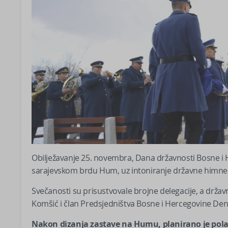
Obilježavanje 25. novembra, Dana državnosti Bosne i 
sarajevskom brdu Hum, uz intoniranje državne himne
Svečanosti su prisustvovale brojne delegacije, a držav
Komšić i član Predsjedništva Bosne i Hercegovine Deni
Nakon dizanja zastave na Humu, planirano je pola