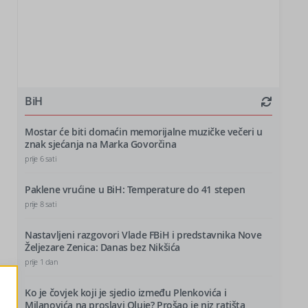
BiH
Mostar će biti domaćin memorijalne muzičke večeri u
znak sjećanja na Marka Govorčina
prije 6 sati
Paklene vrućine u BiH: Temperature do 41 stepen
prije 8 sati
Nastavljeni razgovori Vlade FBiH i predstavnika Nove
Željezare Zenica: Danas bez Nikšića
prije 1 dan
Ko je čovjek koji je sjedio između Plenkovića i
Milanovića na proslavi Oluje? Prošao je niz ratišta