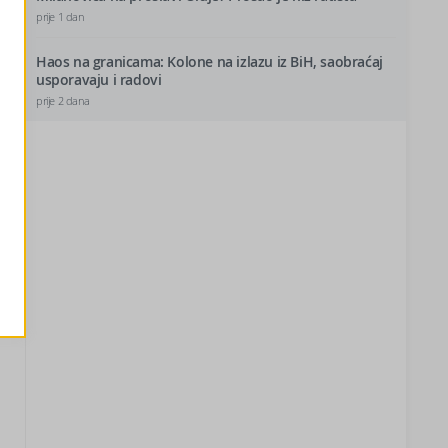
prije 1 dan
Haos na granicama: Kolone na izlazu iz BiH, saobraćaj
usporavaju i radovi
prije 2 dana