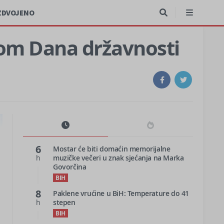
ZDVOJENO
dom Dana državnosti
6
Mostar će biti domaćin memorijalne
h
muzičke večeri u znak sjećanja na Marka
Govorčina
BIH
8
Paklene vrućine u BiH: Temperature do 41
h
stepen
BIH