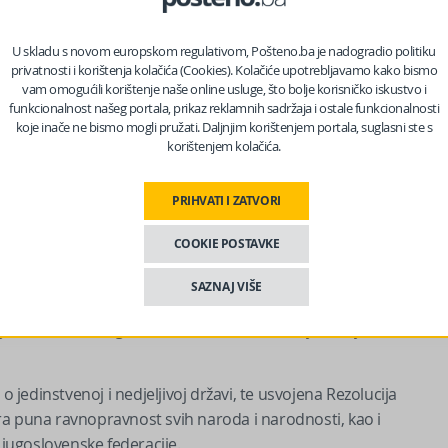
arajeva 1992-1995.
U skladu s novom europskom regulativom, Pošteno.ba je nadogradio politiku
 nas na Facebooku?
privatnosti i korištenja kolačića (Cookies). Kolačiće upotrebljavamo kako bismo
vam omogućili korištenje naše online usluge, što bolje korisničko iskustvo i
funkcionalnost našeg portala, prikaz reklamnih sadržaja i ostale funkcionalnosti
koje inače ne bismo mogli pružati. Daljnjim korištenjem portala, suglasni ste s
korištenjem kolačića.
akazan je za večeras u 18.00 sati. Prijem organizuju
PRIHVATI I ZATVORI
 Predsjedništva BiH Denis Bećirović u Vijećnici.
COOKIE POSTAVKE
SAZNAJ VIŠE
embra 1943. godine u Mrkonjić Gradu na Prvom zasjedanju
nja Bosne i Hercegovine (ZAVNOBiH), tadašnjem najvišem bh.
edinstvenoj i nedjeljivoj državi, te usvojena Rezolucija
ra puna ravnopravnost svih naroda i narodnosti, kao i
jugoslovenske federacije.