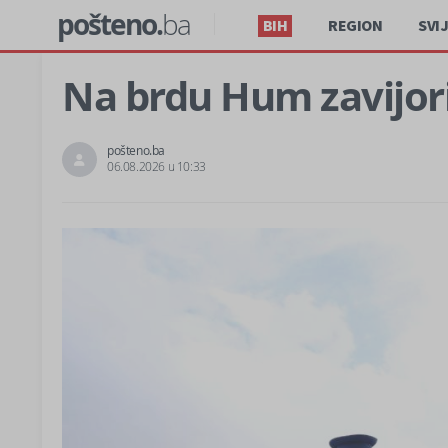
pošteno.
ba
BIH
REGION
SVI
Na brdu Hum zavijor
pošteno.ba
06.08.2026 u 10:33