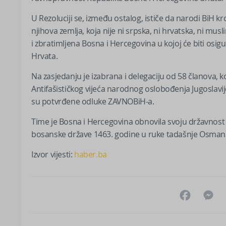
U Rezoluciji se, između ostalog, ističe da narodi BiH 
njihova zemlja, koja nije ni srpska, ni hrvatska, ni m
i zbratimljena Bosna i Hercegovina u kojoj će biti osi
Hrvata.
Na zasjedanju je izabrana i delegaciju od 58 članova,
Antifašističkog vijeća narodnog oslobođenja Jugoslavij
su potvrđene odluke ZAVNOBiH-a.
Time je Bosna i Hercegovina obnovila svoju državno
bosanske države 1463. godine u ruke tadašnje Osmans
Izvor vijesti:
haber.ba
Facebo
M