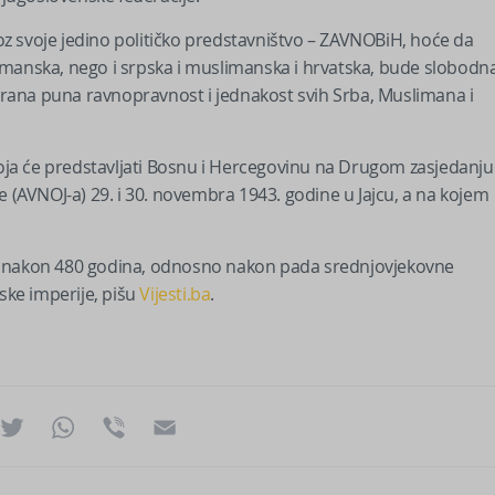
kroz svoje jedino političko predstavništvo – ZAVNOBiH, hoće da
uslimanska, nego i srpska i muslimanska i hrvatska, bude slobodn
gurana puna ravnopravnost i jednakost svih Srba, Muslimana i
 koja će predstavljati Bosnu i Hercegovinu na Drugom zasjedanju
e (AVNOJ-a) 29. i 30. novembra 1943. godine u Jajcu, a na kojem
st nakon 480 godina, odnosno nakon pada srednjovjekovne
ke imperije, pišu
Vijesti.ba
.
ok
essenger
Twitter
WhatsApp
Viber
Email