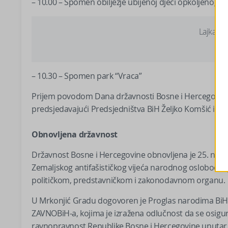
– 10.00 – Spomen obilježje ubijenoj djeci opkoljenog S
Lajkajte
– 10.30 – Spomen park “Vraca”
Prijem povodom Dana državnosti Bosne i Hercegovine z
predsjedavajući Predsjedništva BiH Željko Komšić i član
Obnovljena državnost
Državnost Bosne i Hercegovine obnovljena je 25. nov
Zemaljskog antifašističkog vijeća narodnog oslobođe
političkom, predstavničkom i zakonodavnom organu.
U Mrkonjić Gradu dogovoren je Proglas narodima BiH o j
ZAVNOBiH-a, kojima je izražena odlučnost da se osigu
ravnopravnost Republike Bosne i Hercegovine unutar 