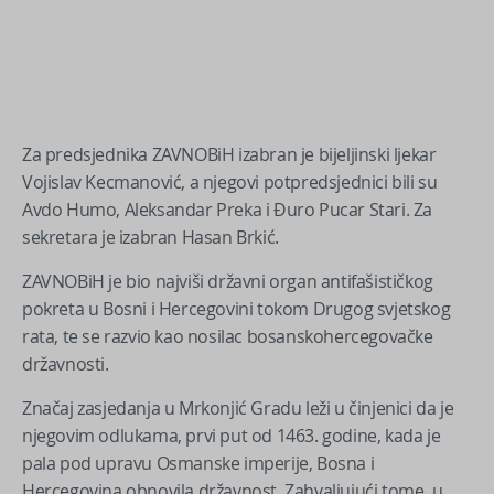
Za predsjednika ZAVNOBiH izabran je bijeljinski ljekar
Vojislav Kecmanović, a njegovi potpredsjednici bili su
Avdo Humo, Aleksandar Preka i Đuro Pucar Stari. Za
sekretara je izabran Hasan Brkić.
ZAVNOBiH je bio najviši državni organ antifašističkog
pokreta u Bosni i Hercegovini tokom Drugog svjetskog
rata, te se razvio kao nosilac bosanskohercegovačke
državnosti.
Značaj zasjedanja u Mrkonjić Gradu leži u činjenici da je
njegovim odlukama, prvi put od 1463. godine, kada je
pala pod upravu Osmanske imperije, Bosna i
Hercegovina obnovila državnost. Zahvaljujući tome, u