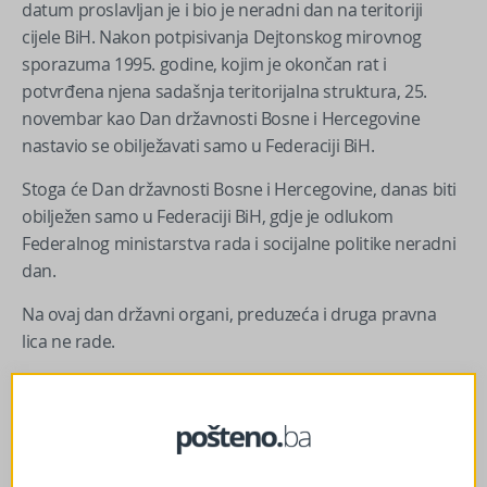
datum proslavljan je i bio je neradni dan na teritoriji
cijele BiH. Nakon potpisivanja Dejtonskog mirovnog
sporazuma 1995. godine, kojim je okončan rat i
potvrđena njena sadašnja teritorijalna struktura, 25.
novembar kao Dan državnosti Bosne i Hercegovine
nastavio se obilježavati samo u Federaciji BiH.
Stoga će Dan državnosti Bosne i Hercegovine, danas biti
obilježen samo u Federaciji BiH, gdje je odlukom
Federalnog ministarstva rada i socijalne politike neradni
dan.
Na ovaj dan državni organi, preduzeća i druga pravna
lica ne rade.
Na ulicama, zgradama institucija, prodajnim i drugim
objektima u glavnom gradu Bosne i Hercegovine
Sarajevu i drugim gradovima u FBiH povodom Dana
državnosti istaknute su zastave Bosne i Hercegovine.