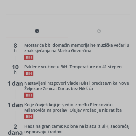
8
Mostar će biti domaćin memorijalne muzičke večeri u
h
znak sjećanja na Marka Govorčina
BIH
10
Paklene vrućine u BiH: Temperature do 41 stepen
h
BIH
1 dan
Nastavljeni razgovori Vlade FBiH i predstavnika Nove
Željezare Zenica: Danas bez Nikšića
BIH
1 dan
Ko je čovjek koji je sjedio između Plenkovića i
Milanovića na proslavi Oluje? Prošao je niz ratišta
BIH
2
Haos na granicama: Kolone na izlazu iz BiH, saobraćaj
dana
usporavaju i radovi