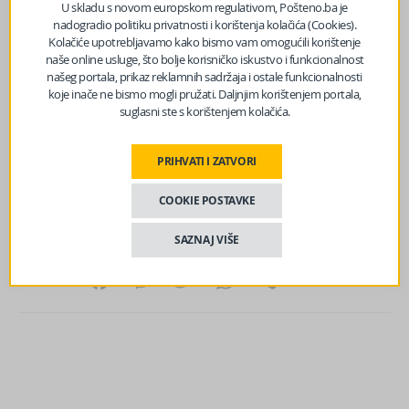
U skladu s novom europskom regulativom, Pošteno.ba je
Dan državnosti će u Federaciji BiH biti obilježen nizom
nadogradio politiku privatnosti i korištenja kolačića (Cookies).
manifestacija, a brojne delegacije položiće cvijeće na
Kolačiće upotrebljavamo kako bismo vam omogućili korištenje
naše online usluge, što bolje korisničko iskustvo i funkcionalnost
spomen-obilježjima iz prethodna dva rata.
našeg portala, prikaz reklamnih sadržaja i ostale funkcionalnosti
koje inače ne bismo mogli pružati. Daljnjim korištenjem portala,
Povodom Dana državnosti Bosne i Hercegovine, članovi
suglasni ste s korištenjem kolačića.
Predsjedništva BiH Željko Komšić i Denis Bećirović
organizuju Svečani prijem u sarajevskoj Vijećnici, piše
PRIHVATI I ZATVORI
bhrt
.
COOKIE POSTAVKE
Izvor vijesti:
haber.ba
SAZNAJ VIŠE
Facebook
Messenger
Twitter
WhatsApp
Viber
Email