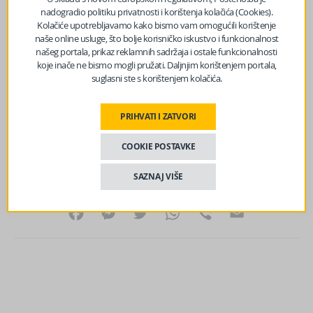
oko 1,5 plata za 1 m2. To je jedan od razloga zašto su
nadogradio politiku privatnosti i korištenja kolačića (Cookies).
stanovi „preskupi u odnosu na plate“, čak i kada su
Kolačiće upotrebljavamo kako bismo vam omogućili korištenje
nominalne cijene kvadrata mnogo niže nego u zapadnoj
naše online usluge, što bolje korisničko iskustvo i funkcionalnost
našeg portala, prikaz reklamnih sadržaja i ostale funkcionalnosti
Evropi.
koje inače ne bismo mogli pružati. Daljnjim korištenjem portala,
suglasni ste s korištenjem kolačića.
Izvor vijesti:
haber.ba
PRIHVATI I ZATVORI
Lajkajte nas na Facebooku?
COOKIE POSTAVKE
SAZNAJ VIŠE
Facebook
Messenger
Twitter
WhatsApp
Viber
Email