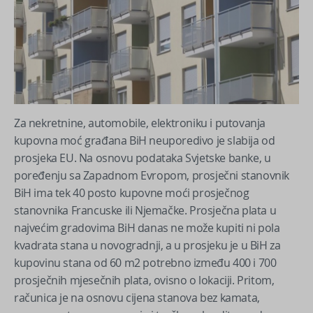
Za nekretnine, automobile, elektroniku i putovanja
kupovna moć građana BiH neuporedivo je slabija od
prosjeka EU. Na osnovu podataka Svjetske banke, u
poređenju sa Zapadnom Evropom, prosječni stanovnik
BiH ima tek 40 posto kupovne moći prosječnog
stanovnika Francuske ili Njemačke. Prosječna plata u
najvećim gradovima BiH danas ne može kupiti ni pola
kvadrata stana u novogradnji, a u prosjeku je u BiH za
kupovinu stana od 60 m2 potrebno između 400 i 700
prosječnih mjesečnih plata, ovisno o lokaciji. Pritom,
računica je na osnovu cijena stanova bez kamata,