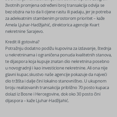
životnih promjena određeni broj transakcija odvija se
bez obzira na to da li cijene rastu ili padaju, jer je potreba
za adekvatnim stambenim prostorom prioritet – kaže
Amela Ljuhar-Hadžijahić, direktorica agencije Kvart
nekretnine Sarajevo.
Kredit ili gotovina?
Potražnju dodatno podižu kupovina za izdavanje, štednja
u nekretninama i ograničena ponuda kvalitetnih stanova,
te dijaspora koja kupuje znatan dio nekretnina posebno
u novogradnji i kao investicione nekretnine. Ali ona nije
glavni kupac.skustvo naše agencije pokazuje da najveći
dio tržišta i dalje čini lokalno stanovništvo. U ukupnom
broju realizovanih transakcija približno 70 posto kupaca
dolazi iz Bosne i Hercegovine, dok oko 30 posto čini
dijaspora – kaže Ljuhar-Hadžijahić.