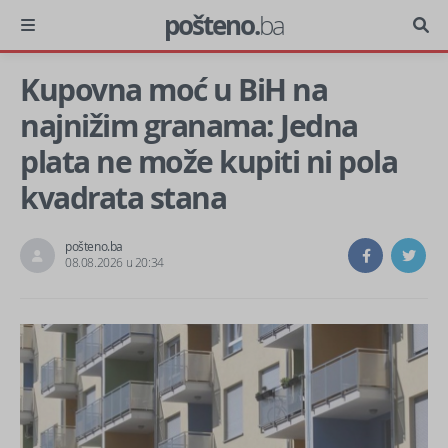
pošteno.
ba
Kupovna moć u BiH na
najnižim granama: Jedna
plata ne može kupiti ni pola
kvadrata stana
pošteno.ba
08.08.2026 u 20:34