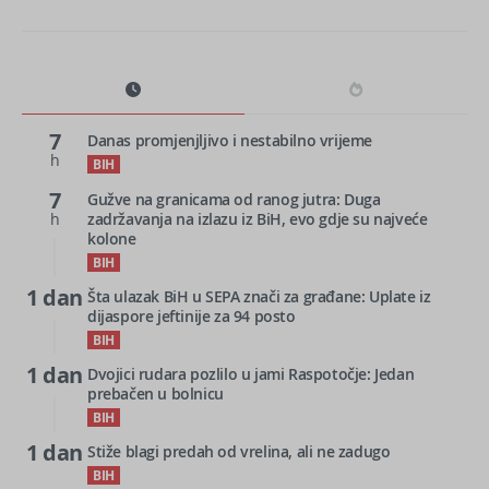
7
Danas promjenjljivo i nestabilno vrijeme
h
BIH
7
Gužve na granicama od ranog jutra: Duga
h
zadržavanja na izlazu iz BiH, evo gdje su najveće
kolone
BIH
1 dan
Šta ulazak BiH u SEPA znači za građane: Uplate iz
dijaspore jeftinije za 94 posto
BIH
1 dan
Dvojici rudara pozlilo u jami Raspotočje: Jedan
prebačen u bolnicu
BIH
1 dan
Stiže blagi predah od vrelina, ali ne zadugo
BIH