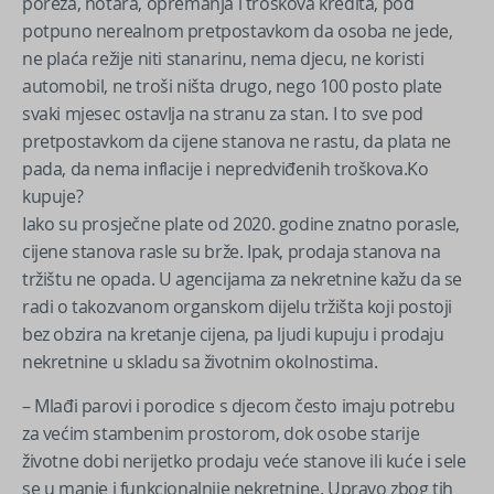
poreza, notara, opremanja i troškova kredita, pod
potpuno nerealnom pretpostavkom da osoba ne jede,
ne plaća režije niti stanarinu, nema djecu, ne koristi
automobil, ne troši ništa drugo, nego 100 posto plate
svaki mjesec ostavlja na stranu za stan. I to sve pod
pretpostavkom da cijene stanova ne rastu, da plata ne
pada, da nema inflacije i nepredviđenih troškova.Ko
kupuje?
Iako su prosječne plate od 2020. godine znatno porasle,
cijene stanova rasle su brže. Ipak, prodaja stanova na
tržištu ne opada. U agencijama za nekretnine kažu da se
radi o takozvanom organskom dijelu tržišta koji postoji
bez obzira na kretanje cijena, pa ljudi kupuju i prodaju
nekretnine u skladu sa životnim okolnostima.
– Mlađi parovi i porodice s djecom često imaju potrebu
za većim stambenim prostorom, dok osobe starije
životne dobi nerijetko prodaju veće stanove ili kuće i sele
se u manje i funkcionalnije nekretnine. Upravo zbog tih