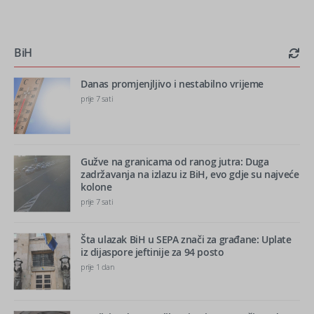
BiH
Danas promjenjljivo i nestabilno vrijeme
prije 7 sati
Gužve na granicama od ranog jutra: Duga
zadržavanja na izlazu iz BiH, evo gdje su najveće
kolone
prije 7 sati
Šta ulazak BiH u SEPA znači za građane: Uplate
iz dijaspore jeftinije za 94 posto
prije 1 dan