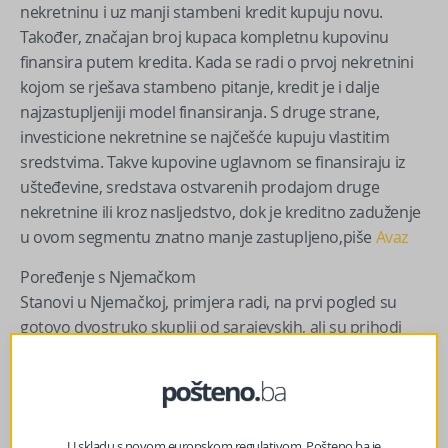
nekretninu i uz manji stambeni kredit kupuju novu.
Također, značajan broj kupaca kompletnu kupovinu
finansira putem kredita. Kada se radi o prvoj nekretnini
kojom se rješava stambeno pitanje, kredit je i dalje
najzastupljeniji model finansiranja. S druge strane,
investicione nekretnine se najčešće kupuju vlastitim
sredstvima. Takve kupovine uglavnom se finansiraju iz
ušteđevine, sredstava ostvarenih prodajom druge
nekretnine ili kroz nasljedstvo, dok je kreditno zaduženje
u ovom segmentu znatno manje zastupljeno,piše
Avaz
Poređenje s Njemačkom
Stanovi u Njemačkoj, primjera radi, na prvi pogled su
gotovo dvostruko skuplji od sarajevskih, ali su prihodi
više nego trostruko veći. Zato prosječna plata u
Njemačkoj kupuje oko 65 posto više stambenog
prostora nego prosječna plata u BiH.Dok su u BiH
potrebne oko 2,5 plate za 1 m2 stana, u Njemačkoj je to
U skladu s novom europskom regulativom, Pošteno.ba je