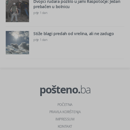
Dvojici rudara pozlilo u jami Raspotočje: Jedan
prebačen u bolnicu
prije 1 dan
Stiže blagi predah od vrelina, ali ne zadugo
prije 1 dan
pošteno.
ba
POČETNA
PRAVILA KORIŠTENJA
IMPRESSUM
KONTAKT