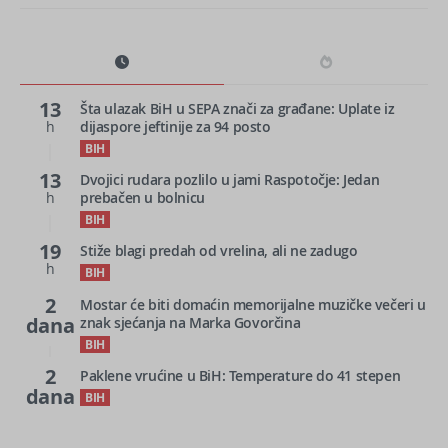
13
Šta ulazak BiH u SEPA znači za građane: Uplate iz
h
dijaspore jeftinije za 94 posto
BIH
13
Dvojici rudara pozlilo u jami Raspotočje: Jedan
h
prebačen u bolnicu
BIH
19
Stiže blagi predah od vrelina, ali ne zadugo
h
BIH
2
Mostar će biti domaćin memorijalne muzičke večeri u
dana
znak sjećanja na Marka Govorčina
BIH
2
Paklene vrućine u BiH: Temperature do 41 stepen
dana
BIH