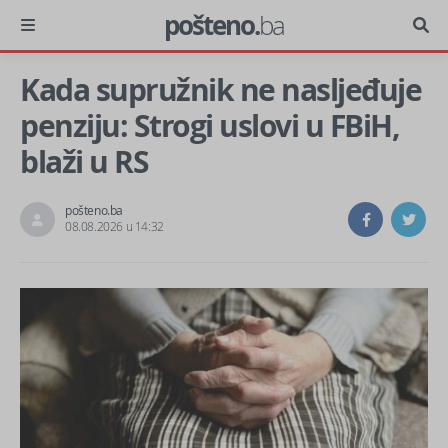
pošteno.
ba
Kada supružnik ne nasljeđuje
penziju: Strogi uslovi u FBiH,
blaži u RS
pošteno.ba
08.08.2026 u 14:32