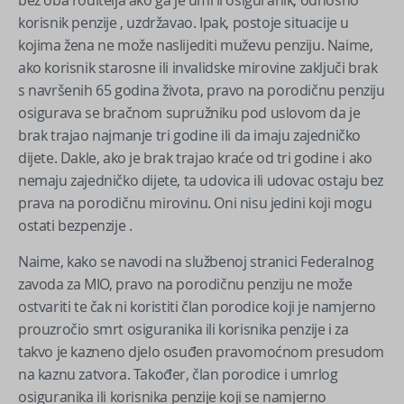
bez oba roditelja ako ga je umrli osiguranik, odnosno
korisnik penzije , uzdržavao. Ipak, postoje situacije u
kojima žena ne može naslijediti muževu penziju. Naime,
ako korisnik starosne ili invalidske mirovine zaključi brak
s navršenih 65 godina života, pravo na porodičnu penziju
osigurava se bračnom supružniku pod uslovom da je
brak trajao najmanje tri godine ili da imaju zajedničko
dijete. Dakle, ako je brak trajao kraće od tri godine i ako
nemaju zajedničko dijete, ta udovica ili udovac ostaju bez
prava na porodičnu mirovinu. Oni nisu jedini koji mogu
ostati bezpenzije .
Naime, kako se navodi na službenoj stranici Federalnog
zavoda za MIO, pravo na porodičnu penziju ne može
ostvariti te čak ni koristiti član porodice koji je namjerno
prouzročio smrt osiguranika ili korisnika penzije i za
takvo je kazneno djelo osuđen pravomoćnom presudom
na kaznu zatvora. Također, član porodice i umrlog
osiguranika ili korisnika penzije koji se namjerno