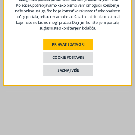
Kolačiće upotrebljavamo kako bismo vam omogućili korištenje
Zakonom Republike Srpske nije propisano vremensko
naše online usluge, što bolje korisničko iskustvo i funkcionalnost
ograničenje u pogledu trajanja braka prije smrti
našeg portala, prikaz reklamnih sadržaja i ostale funkcionalnosti
osiguranika koje bi utjecalo na pravo supružnika
koje inače ne bismo mogli pružati. Daljnjim korištenjem portala,
suglasni ste s korištenjem kolačića.
napenziju Čak i u slučajevima kada je brak sklopljen
neposredno prije smrti osiguranika, postupak se vodi u
skladu sa standardnom procedurom i zakonom.
PRIHVATI I ZATVORI
Izvor vijesti:
haber.ba
COOKIE POSTAVKE
SAZNAJ VIŠE
Facebook
Messenger
Twitter
WhatsApp
Viber
Email