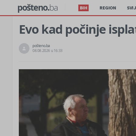
pošteno.
ba
BIH
REGION
SVI
Evo kad počinje ispla
pošteno.ba
08.08.2026 u 16:33