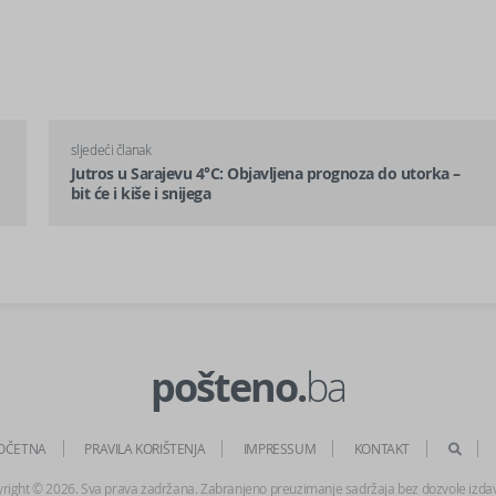
sljedeći članak
Jutros u Sarajevu 4°C: Objavljena prognoza do utorka –
bit će i kiše i snijega
pošteno.
ba
OČETNA
PRAVILA KORIŠTENJA
IMPRESSUM
KONTAKT
right © 2026. Sva prava zadržana. Zabranjeno preuzimanje sadržaja bez dozvole izda