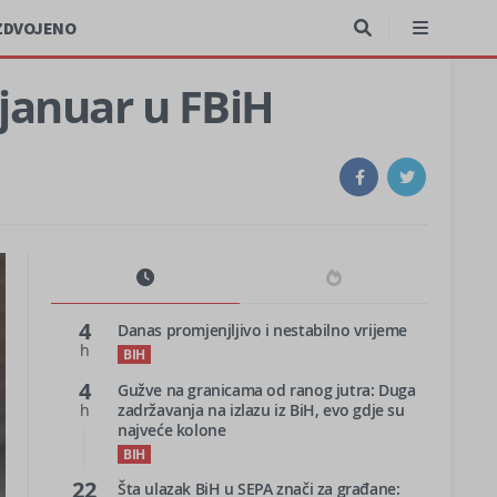
ZDVOJENO
 januar u FBiH
4
Danas promjenjljivo i nestabilno vrijeme
h
BIH
4
Gužve na granicama od ranog jutra: Duga
h
zadržavanja na izlazu iz BiH, evo gdje su
najveće kolone
BIH
22
Šta ulazak BiH u SEPA znači za građane: