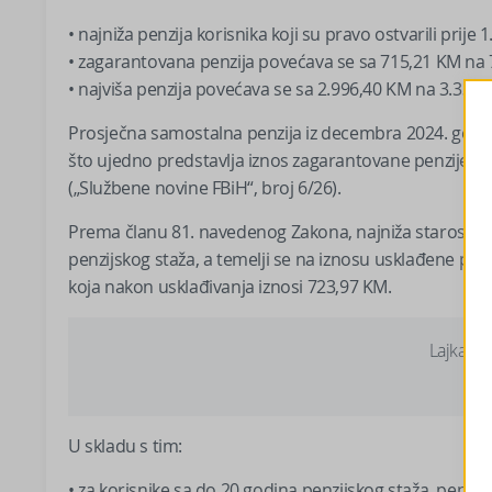
• najniža penzija korisnika koji su pravo ostvarili pri
• zagarantovana penzija povećava se sa 715,21 KM na
• najviša penzija povećava se sa 2.996,40 KM na 3.332,
Prosječna samostalna penzija iz decembra 2024. godin
što ujedno predstavlja iznos zagarantovane penzije
(„Službene novine FBiH“, broj 6/26).
Prema članu 81. navedenog Zakona, najniža starosna pen
penzijskog staža, a temelji se na iznosu usklađene pro
koja nakon usklađivanja iznosi 723,97 KM.
Lajkajte
U skladu s tim:
• za korisnike sa do 20 godina penzijskog staža, penzi