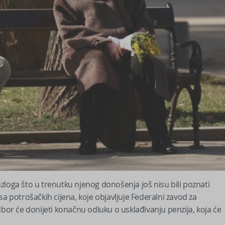
zloga što u trenutku njenog donošenja još nisu bili poznati
a potrošačkih cijena, koje objavljuje Federalni zavod za
dbor će donijeti konačnu odluku o usklađivanju penzija, koja će