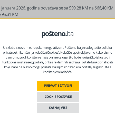
je 1. januara 2026. godine povećava se sa 599,28 KM na 666,40 KM
 795,31 KM
00 KM.
e, usklađena za sva pripadajuća povećanja, iznosi 841,98 KM,
 u skladu sa Zakonom o izmjenama i dopunama Zakona o MIO
U skladu s novom europskom regulativom, Pošteno.ba je nadogradio politiku
privatnosti i korištenja kolačića (Cookies). Kolačiće upotrebljavamo kako bismo
zija razvrstana je u šest kategorija, ovisno o dužini
vam omogućili korištenje naše online usluge, što bolje korisničko iskustvo i
sječne penzije iz decembra 2025. godine u visini od 651,05 KM,
funkcionalnost našeg portala, prikaz reklamnih sadržaja i ostale funkcionalnosti
koje inače ne bismo mogli pružati. Daljnjim korištenjem portala, suglasni ste s
korištenjem kolačića.
 nas na Facebooku?
PRIHVATI I ZATVORI
COOKIE POSTAVKE
SAZNAJ VIŠE
ja ne može biti niža od 60 % prosječne, odnosno 434,38 KM