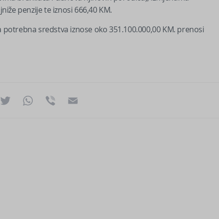
iže penzije te iznosi 666,40 KM.
 a potrebna sredstva iznose oko 351.100.000,00 KM. prenosi
ok
essenger
Twitter
WhatsApp
Viber
Email