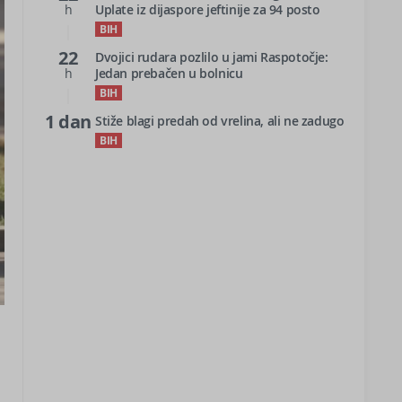
h
Uplate iz dijaspore jeftinije za 94 posto
BIH
22
Dvojici rudara pozlilo u jami Raspotočje:
h
Jedan prebačen u bolnicu
BIH
1 dan
Stiže blagi predah od vrelina, ali ne zadugo
BIH