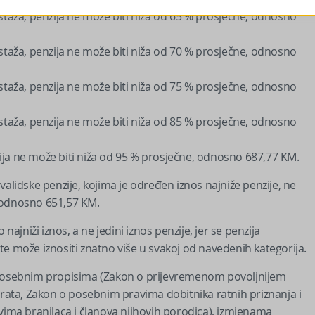
 staža, penzija ne može biti niža od 65 % prosječne, odnosno
 staža, penzija ne može biti niža od 70 % prosječne, odnosno
 staža, penzija ne može biti niža od 75 % prosječne, odnosno
 staža, penzija ne može biti niža od 85 % prosječne, odnosno
nzija ne može biti niža od 95 % prosječne, odnosno 687,77 KM.
alidske penzije, kojima je određen iznos najniže penzije, ne
, odnosno 651,57 KM.
najniži iznos, a ne jedini iznos penzije, jer se penzija
e može iznositi znatno više u svakoj od navedenih kategorija.
a posebnim propisima (Zakon o prijevremenom povoljnijem
ata, Zakon o posebnim pravima dobitnika ratnih priznanja i
avima branilaca i članova njihovih porodica), izmjenama