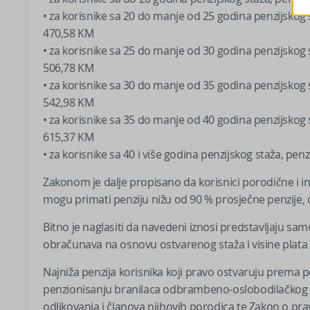
• za korisnike sa 20 do manje od 25 godina penzijskog
470,58 KM
• za korisnike sa 25 do manje od 30 godina penzijskog
506,78 KM
• za korisnike sa 30 do manje od 35 godina penzijskog
542,98 KM
• za korisnike sa 35 do manje od 40 godina penzijskog
615,37 KM
• za korisnike sa 40 i više godina penzijskog staža, pe
Zakonom je dalje propisano da korisnici porodične i inv
mogu primati penziju nižu od 90 % prosječne penzije
Bitno je naglasiti da navedeni iznosi predstavljaju samo 
obračunava na osnovu ostvarenog staža i visine plata t
Najniža penzija korisnika koji pravo ostvaruju prem
penzionisanju branilaca odbrambeno-oslobodilačkog r
odlikovanja i članova njihovih porodica te Zakon o pr