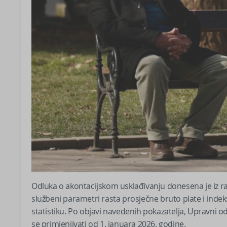
Odluka o akontacijskom usklađivanju donesena je iz ra
službeni parametri rasta prosječne bruto plate i indeks
statistiku. Po objavi navedenih pokazatelja, Upravni o
se primjenjivati od 1. januara 2026. godine.