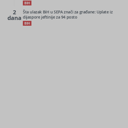
BIH
2
Šta ulazak BiH u SEPA znači za građane: Uplate iz
dana
dijaspore jeftinije za 94 posto
BIH