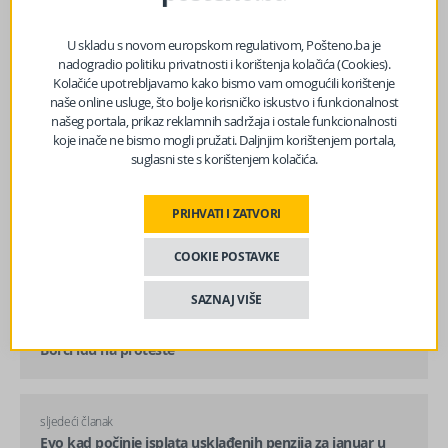
U skladu s novom europskom regulativom, Pošteno.ba je
nadogradio politiku privatnosti i korištenja kolačića (Cookies).
Kolačiće upotrebljavamo kako bismo vam omogućili korištenje
naše online usluge, što bolje korisničko iskustvo i funkcionalnost
našeg portala, prikaz reklamnih sadržaja i ostale funkcionalnosti
koje inače ne bismo mogli pružati. Daljnjim korištenjem portala,
suglasni ste s korištenjem kolačića.
PRIHVATI I ZATVORI
COOKIE POSTAVKE
SAZNAJ VIŠE
prethodni članak
Borci idu na proteste
sljedeći članak
Evo kad počinje isplata usklađenih penzija za januar u