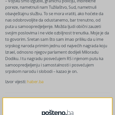
– Vojsku smo izgubili, graničnu policiju, indirektne
poreze, nametnuli nam Tužilaštvo, Sud, nametnuli
obavještajnu službu. To se mora vratiti, ako hoćete da
nas odobrovoljite da odustanemo, bar trenutno, od
puta u samoopredjeljenje. Možda ljudi obični zauzeti
svojim poslovima i ne vide ozbiljnost trenutka. Moje je da
to govorim. Sretan sam što sam imao priliku da u ime
srpskog naroda primim jednu od najvećih nagrada koju
Izrael, odnosno njegov parlament dodijeli Miloradu
Dodiku. I tu nagradu posvećujem RS i njenom putu ka
samoopredjeljenju i samostalnosti i posvećujem
srpskom narodu i slobodi – kazao je on.
Izvor vijesti:
haber.ba
Facebook
Messenger
Twitter
WhatsApp
Viber
Email