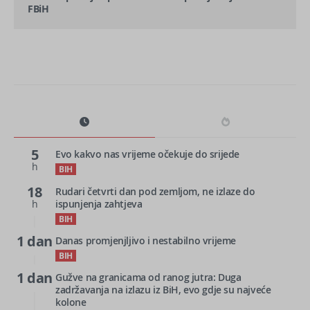
FBiH
5
Evo kakvo nas vrijeme očekuje do srijede
h
BIH
18
Rudari četvrti dan pod zemljom, ne izlaze do
h
ispunjenja zahtjeva
BIH
1 dan
Danas promjenjljivo i nestabilno vrijeme
BIH
1 dan
Gužve na granicama od ranog jutra: Duga
zadržavanja na izlazu iz BiH, evo gdje su najveće
kolone