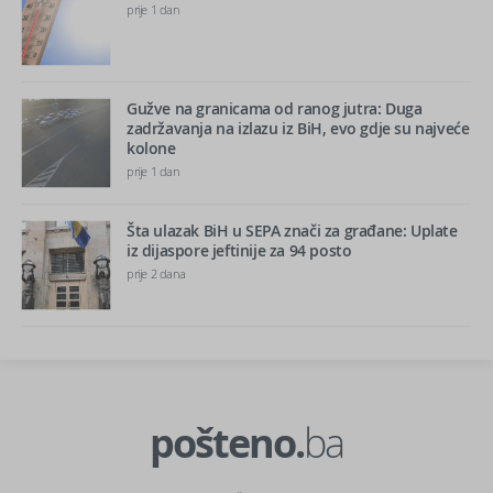
prije 1 dan
Gužve na granicama od ranog jutra: Duga
zadržavanja na izlazu iz BiH, evo gdje su najveće
kolone
prije 1 dan
Šta ulazak BiH u SEPA znači za građane: Uplate
iz dijaspore jeftinije za 94 posto
prije 2 dana
pošteno.
ba