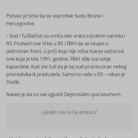
Pozvao je Srbe da se usprotive Sudu Bosne i
Hercegovine.
– Sud i Tužilaštvo su omča oko vrata srpskom narodu i
RS. Pozivam sve Srbe u RS i FBiH da se okupe u
jedinstven front, u priči koja nije ništa manje važna od
one koja je bila 1991. godine. FBiH diže sve svoje
kapacitete. Kad ste čuli da je taj sud procesuirao nekog
privrednika ili preduzeće. Samo to rade u RS – rekao je
Dodik.
Naveo je da su sve izgubili Dejtonskim sporazumom.
Lajkajte nas na Facebooku?