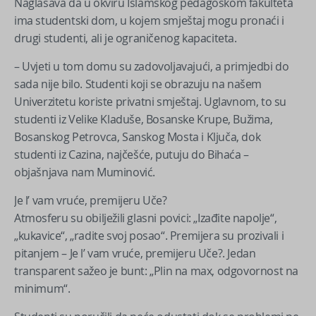
Naglašava da u okviru Islamskog pedagoškom fakulteta
ima studentski dom, u kojem smještaj mogu pronaći i
drugi studenti, ali je ograničenog kapaciteta.
– Uvjeti u tom domu su zadovoljavajući, a primjedbi do
sada nije bilo. Studenti koji se obrazuju na našem
Univerzitetu koriste privatni smještaj. Uglavnom, to su
studenti iz Velike Kladuše, Bosanske Krupe, Bužima,
Bosanskog Petrovca, Sanskog Mosta i Ključa, dok
studenti iz Cazina, najčešće, putuju do Bihaća –
objašnjava nam Muminović.
Je l’ vam vruće, premijeru Uče?
Atmosferu su obilježili glasni povici: „Izađite napolje“,
„kukavice“, „radite svoj posao“. Premijera su prozivali i
pitanjem – Je l’ vam vruće, premijeru Uče?. Jedan
transparent sažeo je bunt: „Plin na max, odgovornost na
minimum“.