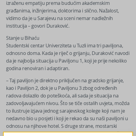
izraženu empatiju prema budućim akademskim
građanima, inžinjerima, doktorima i slično. Nažalost,
vidimo da je u Sarajevu na sceni nemar nadležnih
institucija – govori Duraković.
Stanje u Bihaću
Studentski centar Univerziteta u Tuzli ima tri paviljona,
odnosno doma. Kada je riječ o grijanju, Duraković navodi
da je najbolja situacija u Paviljonu 1, koji je prije nekoliko
godina renoviran i adaptiran.
– Taj paviljon je direktno priključen na gradsko grijanje,
kao i Paviljon 2, dok je u Paviljonu 3 zbog određenih
radova dolazilo do poteškoća, ali sada je situacija na
zadovoljavajućem nivou. Što se tiče ostalih uvjeta, možda
to ilustruje izjava jednog sarajevskog kolege koji nam je
nedavno bio u posjeti i koji je rekao da su naši paviljoni u
odnosu na njihove hotel. S druge strane, mostarski
domovi, posebno „Antalija“, jesu hoteli naspram naših