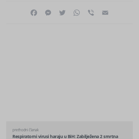
Facebook
Messenger
Twitter
WhatsApp
Viber
Email
prethodni članak
Respiratorni virusi haraju u BiH: Zabilježena 2 smrtna