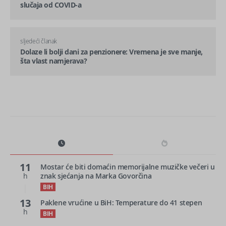
slučaja od COVID-a
sljedeći članak
Dolaze li bolji dani za penzionere: Vremena je sve manje,
šta vlast namjerava?
11
Mostar će biti domaćin memorijalne muzičke večeri u
h
znak sjećanja na Marka Govorčina
BIH
13
Paklene vrućine u BiH: Temperature do 41 stepen
h
BIH