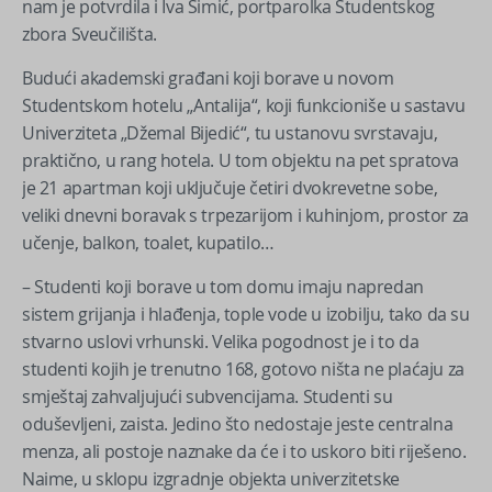
nam je potvrdila i Iva Šimić, portparolka Studentskog
zbora Sveučilišta.
Budući akademski građani koji borave u novom
Studentskom hotelu „Antalija“, koji funkcioniše u sastavu
Univerziteta „Džemal Bijedić“, tu ustanovu svrstavaju,
praktično, u rang hotela. U tom objektu na pet spratova
je 21 apartman koji uključuje četiri dvokrevetne sobe,
veliki dnevni boravak s trpezarijom i kuhinjom, prostor za
učenje, balkon, toalet, kupatilo…
– Studenti koji borave u tom domu imaju napredan
sistem grijanja i hlađenja, tople vode u izobilju, tako da su
stvarno uslovi vrhunski. Velika pogodnost je i to da
studenti kojih je trenutno 168, gotovo ništa ne plaćaju za
smještaj zahvaljujući subvencijama. Studenti su
oduševljeni, zaista. Jedino što nedostaje jeste centralna
menza, ali postoje naznake da će i to uskoro biti riješeno.
Naime, u sklopu izgradnje objekta univerzitetske