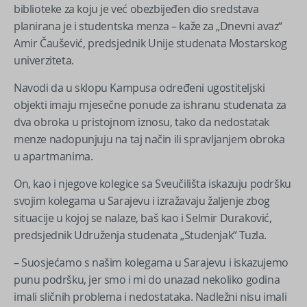
biblioteke za koju je već obezbijeđen dio sredstava
planirana je i studentska menza – kaže za „Dnevni avaz“
Amir Čaušević, predsjednik Unije studenata Mostarskog
univerziteta.
Navodi da u sklopu Kampusa određeni ugostiteljski
objekti imaju mjesečne ponude za ishranu studenata za
dva obroka u pristojnom iznosu, tako da nedostatak
menze nadopunjuju na taj način ili spravljanjem obroka
u apartmanima.
On, kao i njegove kolegice sa Sveučilišta iskazuju podršku
svojim kolegama u Sarajevu i izražavaju žaljenje zbog
situacije u kojoj se nalaze, baš kao i Selmir Duraković,
predsjednik Udruženja studenata „Studenjak“ Tuzla.
– Suosjećamo s našim kolegama u Sarajevu i iskazujemo
punu podršku, jer smo i mi do unazad nekoliko godina
imali sličnih problema i nedostataka. Nadležni nisu imali