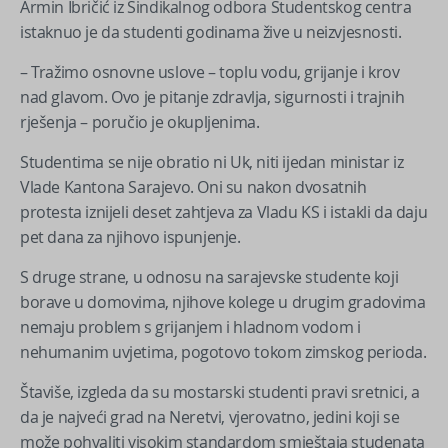
Armin Ibričić iz Sindikalnog odbora Studentskog centra
istaknuo je da studenti godinama žive u neizvjesnosti.
– Tražimo osnovne uslove – toplu vodu, grijanje i krov
nad glavom. Ovo je pitanje zdravlja, sigurnosti i trajnih
rješenja – poručio je okupljenima.
Studentima se nije obratio ni Uk, niti ijedan ministar iz
Vlade Kantona Sarajevo. Oni su nakon dvosatnih
protesta iznijeli deset zahtjeva za Vladu KS i istakli da daju
pet dana za njihovo ispunjenje.
S druge strane, u odnosu na sarajevske studente koji
borave u domovima, njihove kolege u drugim gradovima
nemaju problem s grijanjem i hladnom vodom i
nehumanim uvjetima, pogotovo tokom zimskog perioda.
Štaviše, izgleda da su mostarski studenti pravi sretnici, a
da je najveći grad na Neretvi, vjerovatno, jedini koji se
može pohvaliti visokim standardom smještaja studenata