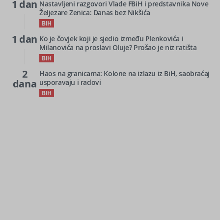
1 dan
Nastavljeni razgovori Vlade FBiH i predstavnika Nove
Željezare Zenica: Danas bez Nikšića
BIH
1 dan
Ko je čovjek koji je sjedio između Plenkovića i
Milanovića na proslavi Oluje? Prošao je niz ratišta
BIH
2
Haos na granicama: Kolone na izlazu iz BiH, saobraćaj
dana
usporavaju i radovi
BIH