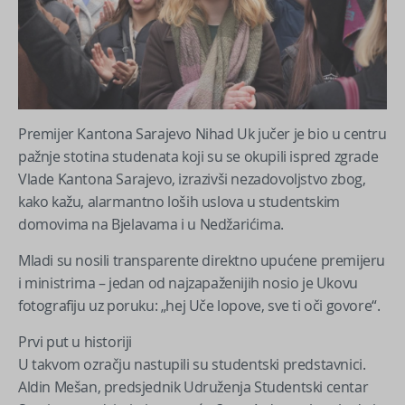
Premijer Kantona Sarajevo Nihad Uk jučer je bio u centru
pažnje stotina studenata koji su se okupili ispred zgrade
Vlade Kantona Sarajevo, izrazivši nezadovoljstvo zbog,
kako kažu, alarmantno loših uslova u studentskim
domovima na Bjelavama i u Nedžarićima.
Mladi su nosili transparente direktno upućene premijeru
i ministrima – jedan od najzapaženijih nosio je Ukovu
fotografiju uz poruku: „hej Uče lopove, sve ti oči govore“.
Prvi put u historiji
U takvom ozračju nastupili su studentski predstavnici.
Aldin Mešan, predsjednik Udruženja Studentski centar