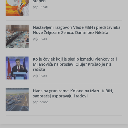
stepen
prije 13 sati
Nastavljeni razgovori Vlade FBiH i predstavnika
Nove Željezare Zenica: Danas bez Nikšića
prije 1 dan
Ko je čovjek koji je sjedio između Plenkovića i
Milanovića na proslavi Oluje? Prošao je niz
ratišta
prije 1 dan
Haos na granicama: Kolone na izlazu iz BiH,
saobraćaj usporavaju i radovi
prije 2 dana