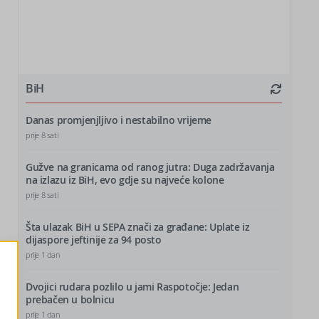
BiH
Danas promjenjljivo i nestabilno vrijeme
prije 8 sati
Gužve na granicama od ranog jutra: Duga zadržavanja
na izlazu iz BiH, evo gdje su najveće kolone
prije 8 sati
Šta ulazak BiH u SEPA znači za građane: Uplate iz
dijaspore jeftinije za 94 posto
prije 1 dan
Dvojici rudara pozlilo u jami Raspotočje: Jedan
prebačen u bolnicu
prije 1 dan