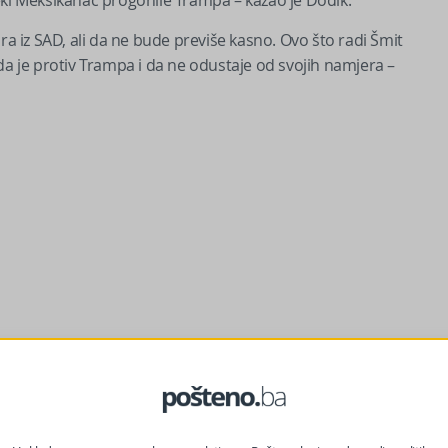
eki Meksikanac progonile Trampa – kazao je Dodik.
ra iz SAD, ali da ne bude previše kasno. Ovo što radi Šmit
da je protiv Trampa i da ne odustaje od svojih namjera –
sa izraelskim pasošima koji su završili u smeću nakon smještaja