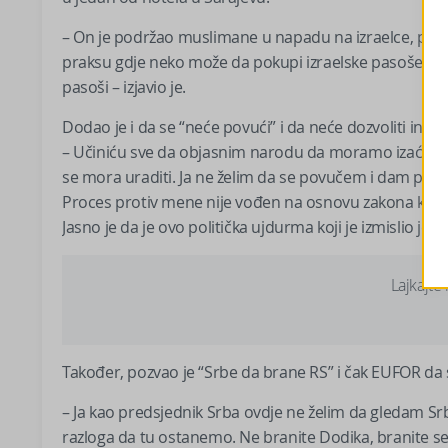
– On je podržao muslimane u napadu na izraelce, pod
praksu gdje neko može da pokupi izraelske pasoše i ba
pasoši – izjavio je.
Dodao je i da se “neće povući” i da neće dozvoliti inter
– Učiniću sve da objasnim narodu da moramo izaći iz Bi
se mora uraditi. Ja ne želim da se povučem i dam pril
Proces protiv mene nije vođen na osnovu zakona koji 
Jasno je da je ovo politička ujdurma koji je izmislio jed
Lajkajte
Također, pozvao je “Srbe da brane RS” i čak EUFOR da st
– Ja kao predsjednik Srba ovdje ne želim da gledam 
razloga da tu ostanemo. Ne branite Dodika, branite se