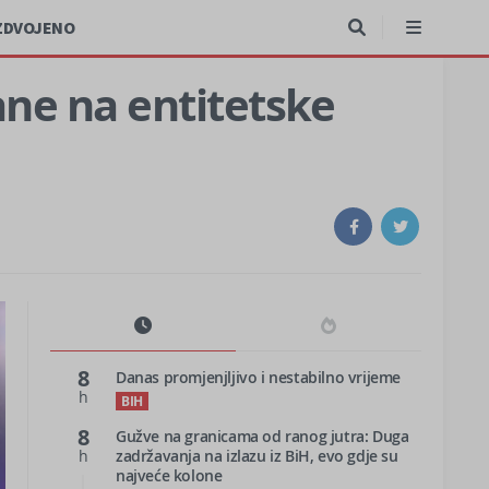
ZDVOJENO
ane na entitetske
8
Danas promjenjljivo i nestabilno vrijeme
h
BIH
8
Gužve na granicama od ranog jutra: Duga
h
zadržavanja na izlazu iz BiH, evo gdje su
najveće kolone