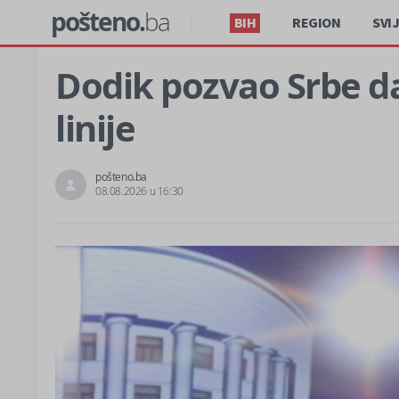
pošteno.
ba
BIH
REGION
SVI
Dodik pozvao Srbe da
linije
pošteno.ba
08.08.2026 u 16:30