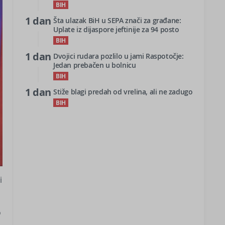
BIH
1 dan
Šta ulazak BiH u SEPA znači za građane:
Uplate iz dijaspore jeftinije za 94 posto
BIH
1 dan
Dvojici rudara pozlilo u jami Raspotočje:
Jedan prebačen u bolnicu
BIH
1 dan
Stiže blagi predah od vrelina, ali ne zadugo
BIH
i
o