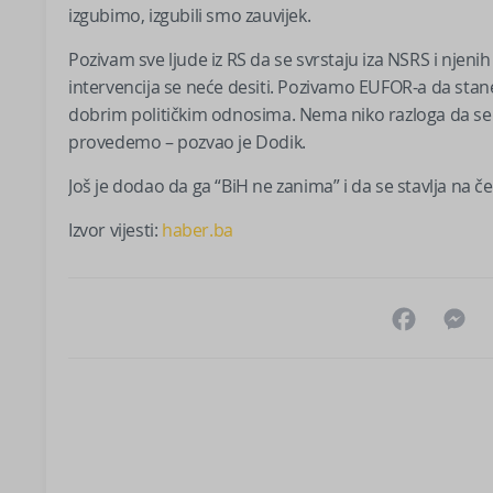
izgubimo, izgubili smo zauvijek.
Pozivam sve ljude iz RS da se svrstaju iza NSRS i njenih
intervencija se neće desiti. Pozivamo EUFOR-a da stane 
dobrim političkim odnosima. Nema niko razloga da se b
provedemo – pozvao je Dodik.
Još je dodao da ga “BiH ne zanima” i da se stavlja na č
Izvor vijesti:
haber.ba
Facebo
M