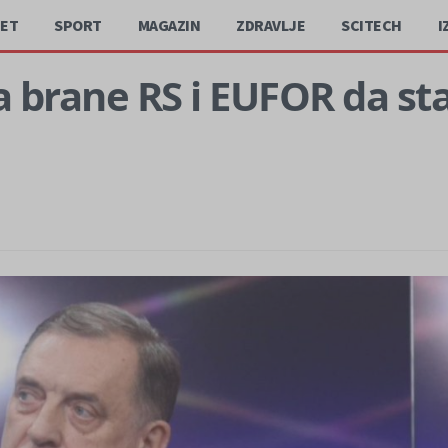
JET
SPORT
MAGAZIN
ZDRAVLJE
SCITECH
I
 brane RS i EUFOR da st