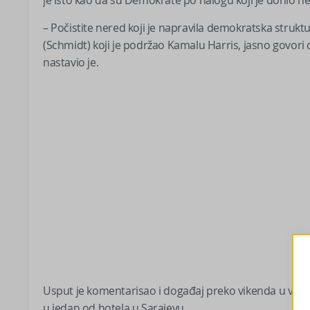
je isto kao da su Demokrate po nalogu koji je donio n
– Počistite nered koji je napravila demokratska struktu
(Schmidt) koji je podržao Kamalu Harris, jasno govori 
nastavio je.
Usput je komentarisao i događaj preko vikenda u vezi 
u jedan od hotela u Sarajevu.