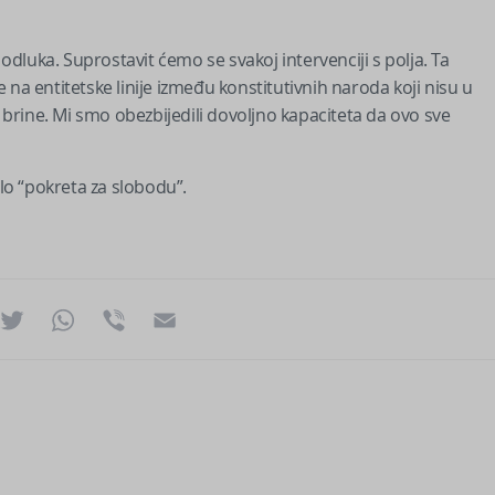
 odluka. Suprostavit ćemo se svakoj intervenciji s polja. Ta
na entitetske linije između konstitutivnih naroda koji nisu u
rine. Mi smo obezbijedili dovoljno kapaciteta da ovo sve
elo “pokreta za slobodu”.
ok
essenger
Twitter
WhatsApp
Viber
Email