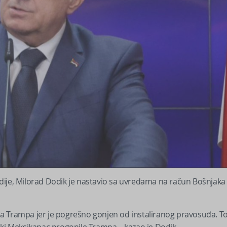
dije, Milorad Dodik je nastavio sa uvredama na račun Bošnjaka 
a Trampa jer je pogrešno gonjen od instaliranog pravosuđa. T