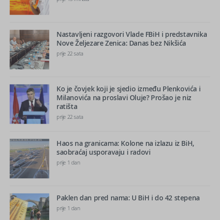
Nastavljeni razgovori Vlade FBiH i predstavnika
Nove Željezare Zenica: Danas bez Nikšića
prije 22 sata
Ko je čovjek koji je sjedio između Plenkovića i
Milanovića na proslavi Oluje? Prošao je niz
ratišta
prije 22 sata
Haos na granicama: Kolone na izlazu iz BiH,
saobraćaj usporavaju i radovi
prije 1 dan
Paklen dan pred nama: U BiH i do 42 stepena
prije 1 dan