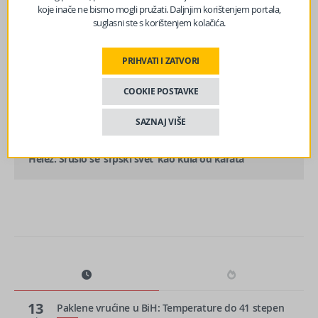
koje inače ne bismo mogli pružati. Daljnjim korištenjem portala,
suglasni ste s korištenjem kolačića.
PRIHVATI I ZATVORI
prethodni članak
Dodik pozvao Srbe da brane RS i EUFOR da stane na
COOKIE POSTAVKE
entitetske linije
SAZNAJ VIŠE
sljedeći članak
Helez: Srušio se ‘srpski svet’ kao kula od karata
13
Paklene vrućine u BiH: Temperature do 41 stepen