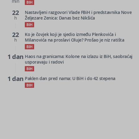
min
BIH
22
Nastavljeni razgovori Vlade FBiH i predstavnika Nove
h
Željezare Zenica: Danas bez Nikšića
BIH
22
Ko je čovjek koji je sjedio između Plenkovića i
h
Milanovića na proslavi Oluje? Prošao je niz ratišta
BIH
1 dan
Haos na granicama: Kolone na izlazu iz BiH, saobraćaj
usporavaju i radovi
BIH
1 dan
Paklen dan pred nama: U BiH i do 42 stepena
BIH