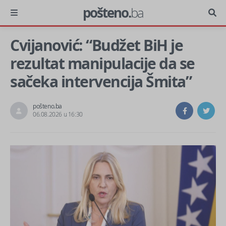
pošteno.
ba
Cvijanović: “Budžet BiH je
rezultat manipulacije da se
sačeka intervencija Šmita”
pošteno.ba
06.08.2026 u 16:30