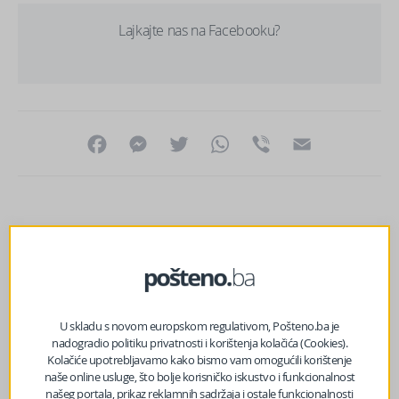
Lajkajte nas na Facebooku?
Facebook
Messenger
Twitter
WhatsApp
Viber
Email
U skladu s novom europskom regulativom, Pošteno.ba je
nadogradio politiku privatnosti i korištenja kolačića (Cookies).
Kolačiće upotrebljavamo kako bismo vam omogućili korištenje
naše online usluge, što bolje korisničko iskustvo i funkcionalnost
našeg portala, prikaz reklamnih sadržaja i ostale funkcionalnosti