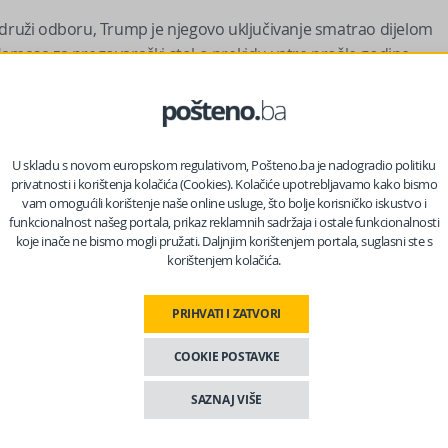
idruži odboru, Trump je njegovo uključivanje smatrao dijelom
asa za pregovarački stol o prekidu vatre prošle godine.
šetak rata u oktobru“, rekao je Eldad Ben Aharon, viši istraživa
ada je stvarno izvršio pritisak na Erdoğana kako bi pritisnuo
U skladu s novom europskom regulativom, Pošteno.ba je nadogradio politiku
latno. Sada je vrijeme za osvetu i on mora dati Erdoğanu ono
privatnosti i korištenja kolačića (Cookies). Kolačiće upotrebljavamo kako bismo
vam omogućili korištenje naše online usluge, što bolje korisničko iskustvo i
funkcionalnost našeg portala, prikaz reklamnih sadržaja i ostale funkcionalnosti
koje inače ne bismo mogli pružati. Daljnjim korištenjem portala, suglasni ste s
korištenjem kolačića.
to znao – ovo je dogovor o kojem uvijek priča“, rekao je Ben Aharon
a.“
PRIHVATI I ZATVORI
vanjsku politiku teritorijalne ekspanzije inspiriranu Osmanskim
COOKIE POSTAVKE
d 2 milijuna stanovnika na širu regiju, vidjet ćete da se turska
SAZNAJ VIŠE
ana, Kavkaza, pa čak i Afrike. Prisutnost u Gazi poslužila bi