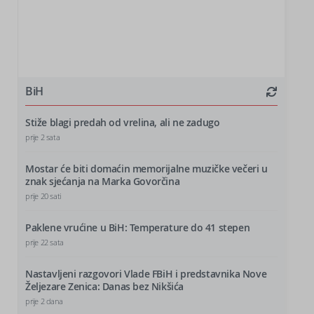
BiH
Stiže blagi predah od vrelina, ali ne zadugo
prije 2 sata
Mostar će biti domaćin memorijalne muzičke večeri u
znak sjećanja na Marka Govorčina
prije 20 sati
Paklene vrućine u BiH: Temperature do 41 stepen
prije 22 sata
Nastavljeni razgovori Vlade FBiH i predstavnika Nove
Željezare Zenica: Danas bez Nikšića
prije 2 dana