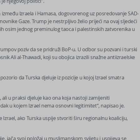
e njegovoj politici”.
rja između Izraela i Hamasa, dogovorenog uz posredovanje SAD-
novnike Gaze. Trump je nestrpljivo želio prijeći na ovaj sljedeći
svih osim jednog preminulog taoca i palestinskih zatvorenika u
Trumpov poziv da se pridruži BoP-u. U odbor su pozvani i turski
ik Ali al-Thawadi, koji su obojica izrazili snažne antiizraelske
zorio da Turska djeluje iz pozicije u kojoj Izrael smatra
 ali u praksi djeluje kao ona koja nastoji zamijeniti
ak u kojem Izrael nema osnovni legitimitet“, napisao je.
 Izrael, ako Turska uspije stvoriti širu regionalnu koaliciju,
je, jača svoj položaj u muslimanskom svijetu i uspijeva se