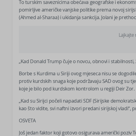
To turskim saveznicima obećava geografske i ekonomske 
pomirljive američke vanjske politike prema novoj si
(Ahmed al-Sharaa) i ukidanja sankcija. Jolani je pretho
Lajkajte
„Kad Donald Trump čuje o novcu, obnovi i stabilnosti, že
Borbe s Kurdima u Siriji ovog mjeseca nisu se dogodile
protiv kurdskih snaga koje podržavaju SAD ovog su tj
koje je bilo pod kurdskom kontrolom u regiji Deir Zor.
„Kad su Sirijci počeli napadati SDF (Sirijske demokrats
kao što vidite, svi naftni izvori predani sirijskoj vladi“, p
OSVETA
Još jedan faktor koji gotovo osigurava američki poziv T