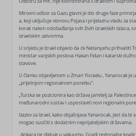
Odboru za mir, nije koordinirana s Izraelom i suprotna j
Mirovni odbor za Gazu glavni je dio druge faze primi
a, koji uključuje obnovu Pojasa i prijelaznu vladu za sta
korak nakon oslobađanja svih živih izraelskih talaca, 
izraelskim zatvorima.
U srijedu je Izrael objavio da će Netanyahu prihvatiti 
ministar vanjskih poslova Hakan Fidan i katarski dužnosn
stavove.
U članku objavljenom u Zman Yisraelu , Yanarocak je upo
„prijetnjom regionalnom poretku“.
„Turska se pozicionira kao država jamitelj za Palestince,
međunarodni sustav i uspostaviti novi regionalni pored
Izazov za Izrael, kako objašnjava Yanarocak, jest da bi se
mogao suočiti s dodatnim neprijateljskim državama.
„Ankara ne djeluje u vakuumu. Gradi regionalne koalici