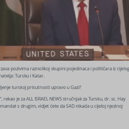
a pozivima raznolikoj skupini pojedinaca i političara iz cijelo
matelja: Tursku i Katar.
ljenje turskoj prisutnosti upravo u Gazi?
e“, rekao je za ALL ISRAEL NEWS stručnjak za Tursku, dr. sc. Hay
andat s drugim, vidjet ćete da SAD nikada u cijeloj njezinoj