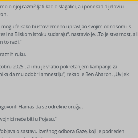
 o njoj razmišljati kao o slagalici, ali ponekad dijelovi u
ron.
 je moguće kako bi istovremeno upravljao svojim odnosom i s
i na Bliskom istoku sudaraju“, nastavio je. „To je stvarnost, ali
n to radi.“
raznih ruku.
ktobru 2025., ali mu je vratio pokretanjem kampanje za
dnika da mu odobri amnestiju“, rekao je Ben Aharon. „Uvijek
nagovorili Hamas da se odrekne oružja.
vojnici neće biti u Pojasu.“
 “objava o sastavu Izvršnog odbora Gaze, koji je podređen