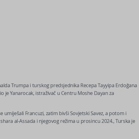
nalda Trumpa i turskog predsjednika Recepa Tayyipa Erdoğana
io je Yanarocak, istraživač u Centru Moshe Dayan za
 umiješali Francuzi, zatim bivši Sovjetski Savez, a potom i
ashara al-Assada i njegovog režima u prosincu 2024., Turska je