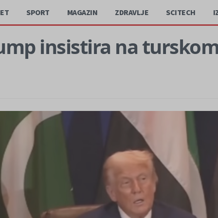
JET
SPORT
MAGAZIN
ZDRAVLJE
SCITECH
I
ump insistira na turskom