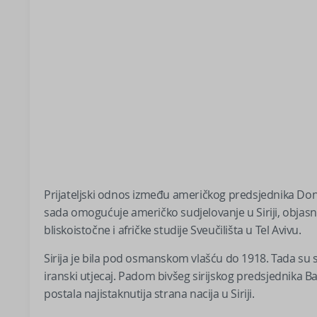
Prijateljski odnos između američkog predsjednika Do
sada omogućuje američko sudjelovanje u Siriji, objasn
bliskoistočne i afričke studije Sveučilišta u Tel Avivu.
Sirija je bila pod osmanskom vlašću do 1918. Tada su se
iranski utjecaj. Padom bivšeg sirijskog predsjednika B
postala najistaknutija strana nacija u Siriji.