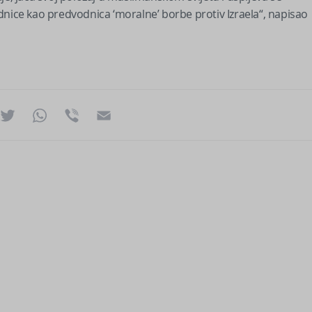
dnice kao predvodnica ‘moralne’ borbe protiv Izraela“, napisao
ok
essenger
Twitter
WhatsApp
Viber
Email