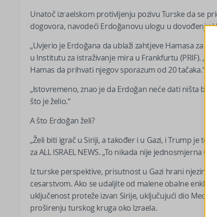
Unatoč izraelskom protivljenju pozivu Turske da se pr
dogovora, navodeći Erdoğanovu ulogu u dovođenju Ham
„Uvjerio je Erdoğana da ublaži zahtjeve Hamasa za zavr
u Institutu za istraživanje mira u Frankfurtu (PRIF). „T
Hamas da prihvati njegov sporazum od 20 tačaka.“
„Istovremeno, znao je da Erdoğan neće dati ništa besp
što je želio.“
A što Erdoğan želi?
„Želi biti igrač u Siriji, a također i u Gazi, i Trump je 
za ALL ISRAEL NEWS. „To nikada nije jednosmjerna ulic
Iz turske perspektive, prisutnost u Gazi hrani njezinu 
cesarstvom. Ako se udaljite od malene obalne enklave o
uključenost proteže izvan Sirije, uključujući dio Mediter
proširenju turskog kruga oko Izraela.