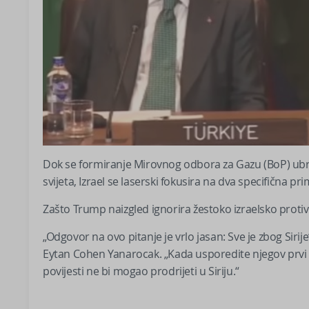
Dok se formiranje Mirovnog odbora za Gazu (BoP) ubrzav
svijeta, Izrael se laserski fokusira na dva specifična pri
Zašto Trump naizgled ignorira žestoko izraelsko protiv
„Odgovor na ovo pitanje je vrlo jasan: Sve je zbog Sirij
Eytan Cohen Yanarocak. „Kada usporedite njegov prvi m
povijesti ne bi mogao prodrijeti u Siriju.“