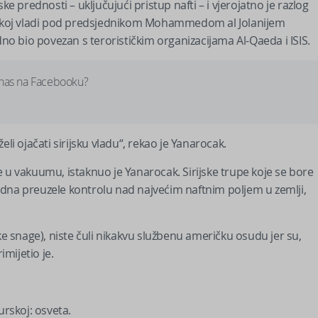
prednosti – uključujući pristup nafti – i vjerojatno je razlog
rijskoj vladi pod predsjednikom Mohammedom al Jolanijem
dno bio povezan s terorističkim organizacijama Al-Qaeda i ISIS.
 nas na Facebooku?
li ojačati sirijsku vladu“, rekao je Yanarocak.
 u vakuumu, istaknuo je Yanarocak. Sirijske trupe koje se bore
edna preuzele kontrolu nad najvećim naftnim poljem u zemlji,
ke snage), niste čuli nikakvu službenu američku osudu jer su,
rimijetio je.
urskoj: osveta.