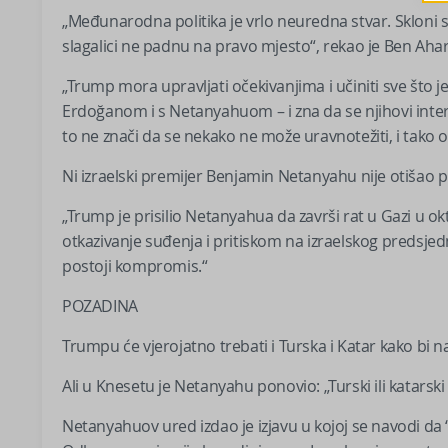
„Međunarodna politika je vrlo neuredna stvar. Skloni smo
slagalici ne padnu na pravo mjesto“, rekao je Ben Aha
„Trump mora upravljati očekivanjima i učiniti sve što
Erdoğanom i s Netanyahuom – i zna da se njihovi interes
to ne znači da se nekako ne može uravnotežiti, i tako o
Ni izraelski premijer Benjamin Netanyahu nije otišao p
„Trump je prisilio Netanyahua da završi rat u Gazi u o
otkazivanje suđenja i pritiskom na izraelskog predsje
postoji kompromis.“
POZADINA
Trumpu će vjerojatno trebati i Turska i Katar kako bi 
Ali u Knesetu je Netanyahu ponovio: „Turski ili katarski 
Netanyahuov ured izdao je izjavu u kojoj se navodi da