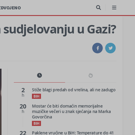
ZDVOJENO
 sudjelovanju u Gazi?
2
Stiže blagi predah od vrelina, ali ne zadugo
h
BIH
20
Mostar će biti domaćin memorijalne
h
muzičke večeri u znak sjećanja na Marka
Govorčina
BIH
22
Paklene vrućine u BiH: Temperature do 41