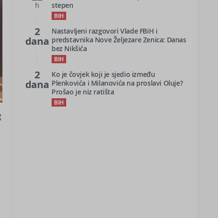
h
stepen
BIH
2
Nastavljeni razgovori Vlade FBiH i
dana
predstavnika Nove Željezare Zenica: Danas
bez Nikšića
BIH
2
Ko je čovjek koji je sjedio između
dana
Plenkovića i Milanovića na proslavi Oluje?
Prošao je niz ratišta
BIH
g