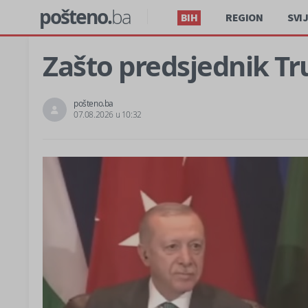
pošteno.
ba
BIH
REGION
SVI
Zašto predsjednik Tr
pošteno.ba
07.08.2026 u 10:32