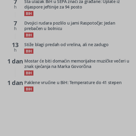
7
Šta ulazak BiH u SEPA znači za građane: Uplate iz
h
dijaspore jeftinije za 94 posto
BIH
7
Dvojici rudara pozlilo u jami Raspotočje: Jedan
h
prebačen u bolnicu
BIH
13
Stiže blagi predah od vrelina, ali ne zadugo
h
BIH
1 dan
Mostar će biti domaćin memorijalne muzičke večeri u
znak sjećanja na Marka Govorčina
BIH
1 dan
Paklene vrućine u BiH: Temperature do 41 stepen
BIH