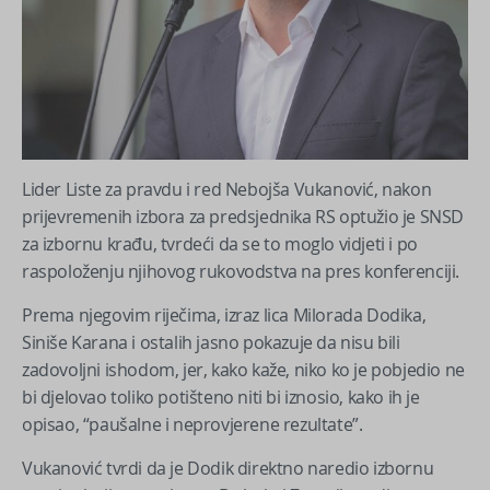
Lider Liste za pravdu i red Nebojša Vukanović, nakon
prijevremenih izbora za predsjednika RS optužio je SNSD
za izbornu krađu, tvrdeći da se to moglo vidjeti i po
raspoloženju njihovog rukovodstva na pres konferenciji.
Prema njegovim riječima, izraz lica Milorada Dodika,
Siniše Karana i ostalih jasno pokazuje da nisu bili
zadovoljni ishodom, jer, kako kaže, niko ko je pobjedio ne
bi djelovao toliko potišteno niti bi iznosio, kako ih je
opisao, “paušalne i neprovjerene rezultate”.
Vukanović tvrdi da je Dodik direktno naredio izbornu