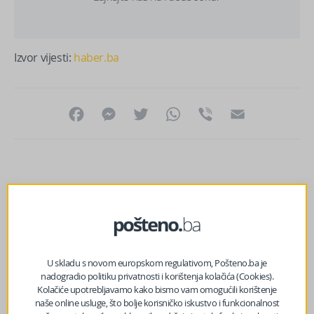
Izvor vijesti:
haber.ba
Facebook
Messenger
Twitter
WhatsApp
Viber
Email
U skladu s novom europskom regulativom, Pošteno.ba je
nadogradio politiku privatnosti i korištenja kolačića (Cookies).
Kolačiće upotrebljavamo kako bismo vam omogućili korištenje
naše online usluge, što bolje korisničko iskustvo i funkcionalnost