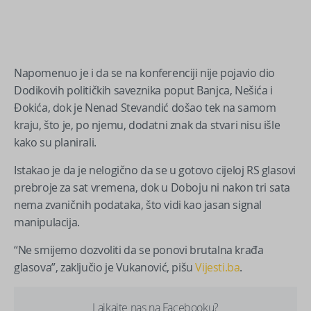
Napomenuo je i da se na konferenciji nije pojavio dio
Dodikovih političkih saveznika poput Banjca, Nešića i
Đokića, dok je Nenad Stevandić došao tek na samom
kraju, što je, po njemu, dodatni znak da stvari nisu išle
kako su planirali.
Istakao je da je nelogično da se u gotovo cijeloj RS glasovi
prebroje za sat vremena, dok u Doboju ni nakon tri sata
nema zvaničnih podataka, što vidi kao jasan signal
manipulacija.
“Ne smijemo dozvoliti da se ponovi brutalna krađa
glasova”, zaključio je Vukanović, pišu
Vijesti.ba
.
Lajkajte nas na Facebooku?