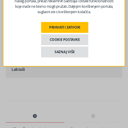
našeg portala, prikaz reklamnih sadržaja i ostale funkcionalnosti
koje inače ne bismo mogli pružati. Daljnjim korištenjem portala,
suglasni ste s korištenjem kolačića.
prethodni članak
PRIHVATI I ZATVORI
Nova vizija za NATO? Meloni i Erdogan iznenadili
saveznike!
COOKIE POSTAVKE
SAZNAJ VIŠE
sljedeći članak
Crnadak: SNSD-ov Bermudski trougao, Doboj – Zvornik –
Laktaši