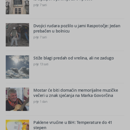
prije 7 sati
Dvojici rudara pozlilo u jami Raspotočje: Jedan
prebačen u bolnicu
prije 7 sati
Stiže blagi predah od vrelina, ali ne zadugo
prije 13 sati
Mostar će biti domaćin memorijalne muzičke
večeri u znak sjećanja na Marka Govorčina
prije 1 dan
Paklene vrućine u BiH: Temperature do 41
stepen