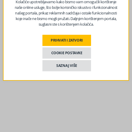
Kolačiće upotrebljavamo kako bismo vam omogućili korištenje
lokalne zajednice. U našim firmama rade vaše komšije,
naše online usluge, što bolje korisničko iskustvo i funkcionalnost
prijatelji i rodbina. Zato vas pozivamo da, po ugledu na
našeg portala, prikaz reklamnih sadržaja i ostale funkcionalnosti
sve razvijene zemlje, odbranimo pravo na rad – navode iz
koje inače ne bismo mogli pružati. Daljnjim korištenjem portala,
suglasni ste s korištenjem kolačića.
konzorcijuma u poruci.
Izvor vijesti:
haber.ba
PRIHVATI I ZATVORI
COOKIE POSTAVKE
Facebook
Messenger
Twitter
WhatsApp
Viber
Email
SAZNAJ VIŠE