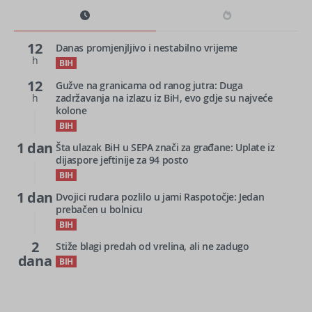
12
Danas promjenjljivo i nestabilno vrijeme
h
BIH
12
Gužve na granicama od ranog jutra: Duga
h
zadržavanja na izlazu iz BiH, evo gdje su najveće
kolone
BIH
1 dan
Šta ulazak BiH u SEPA znači za građane: Uplate iz
dijaspore jeftinije za 94 posto
BIH
1 dan
Dvojici rudara pozlilo u jami Raspotočje: Jedan
prebačen u bolnicu
BIH
2
Stiže blagi predah od vrelina, ali ne zadugo
dana
BIH