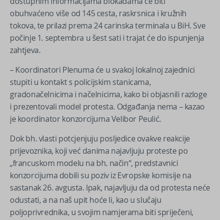
dostupnim informacijama blokadama će biti
obuhvaćeno više od 145 cesta, raskrsnica i kružnih
tokova, te prilazi prema 24 carinska terminala u BiH. Sve
počinje 1. septembra u šest sati i trajat će do ispunjenja
zahtjeva.
– Koordinatori Plenuma će u svakoj lokalnoj zajednici
stupiti u kontakt s policijskim stanicama,
gradonačelnicima i načelnicima, kako bi objasnili razloge
i prezentovali model protesta. Odgađanja nema – kazao
je koordinator konzorcijuma Velibor Peulić.
Dok bh. vlasti potcjenjuju posljedice ovakve reakcije
prijevoznika, koji već danima najavljuju proteste po
„francuskom modelu na bh. način“, predstavnici
konzorcijuma dobili su poziv iz Evropske komisije na
sastanak 26. avgusta. Ipak, najavljuju da od protesta neće
odustati, a na naš upit hoće li, kao u slučaju
poljoprivrednika, u svojim namjerama biti spriječeni,