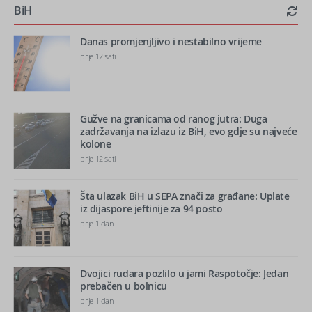
BiH
Danas promjenjljivo i nestabilno vrijeme
prije 12 sati
Gužve na granicama od ranog jutra: Duga
zadržavanja na izlazu iz BiH, evo gdje su najveće
kolone
prije 12 sati
Šta ulazak BiH u SEPA znači za građane: Uplate
iz dijaspore jeftinije za 94 posto
prije 1 dan
Dvojici rudara pozlilo u jami Raspotočje: Jedan
prebačen u bolnicu
prije 1 dan