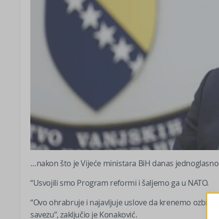
…nakon što je Vijeće ministara BiH danas jednoglasn
“Usvojili smo Program reformi i šaljemo ga u NATO.
“Ovo ohrabruje i najavljuje uslove da krenemo ozbiljn
savezu”, zaključio je Konaković.