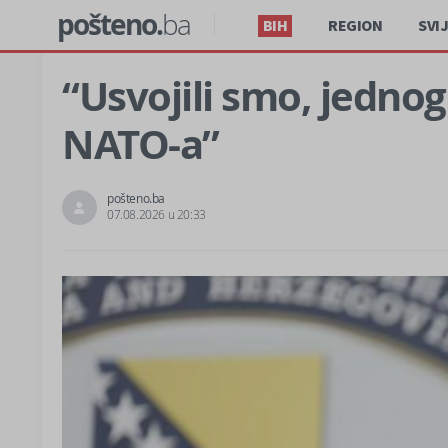
pošteno.
ba
BIH
REGION
SVI
“Usvojili smo, jednog
NATO-a”
pošteno.ba
07.08.2026 u 20:33