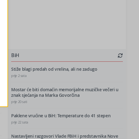
BiH
Stiže blagi predah od vrelina, ali ne zadugo
prije 2 sata
Mostar će biti domaćin memorijalne muzičke večeri u
znak sjećanja na Marka Govorčina
prije 20 sati
Paklene vrućine u BiH: Temperature do 41 stepen
prije 22 sata
Nastavljeni razgovori Vlade FBiH i predstavnika Nove