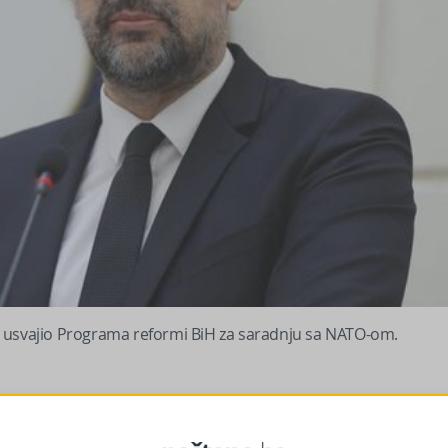
o usvajio Programa reformi BiH za saradnju sa NATO-om.
ije povratak na tračnice za punopravno članstvo u NATO