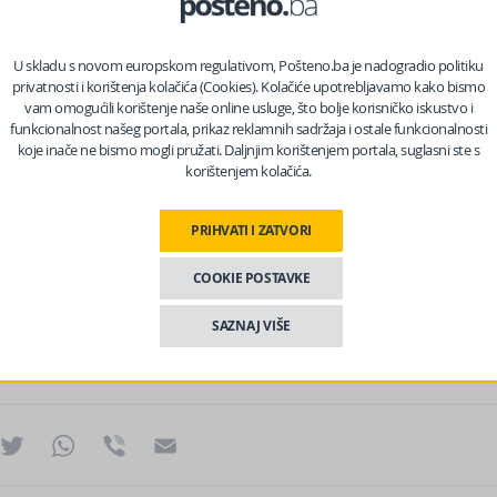
U skladu s novom europskom regulativom, Pošteno.ba je nadogradio politiku
privatnosti i korištenja kolačića (Cookies). Kolačiće upotrebljavamo kako bismo
vam omogućili korištenje naše online usluge, što bolje korisničko iskustvo i
funkcionalnost našeg portala, prikaz reklamnih sadržaja i ostale funkcionalnosti
koje inače ne bismo mogli pružati. Daljnjim korištenjem portala, suglasni ste s
korištenjem kolačića.
PRIHVATI I ZATVORI
COOKIE POSTAVKE
SAZNAJ VIŠE
ok
essenger
Twitter
WhatsApp
Viber
Email