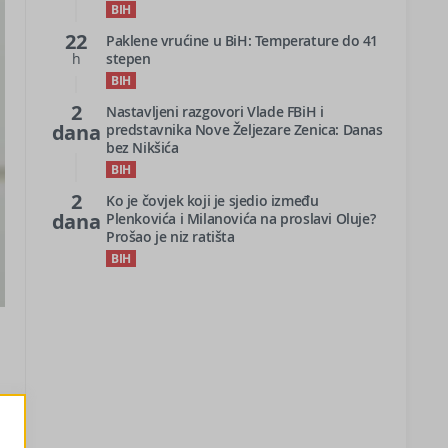
BIH
22
Paklene vrućine u BiH: Temperature do 41
h
stepen
BIH
2
Nastavljeni razgovori Vlade FBiH i
dana
predstavnika Nove Željezare Zenica: Danas
bez Nikšića
BIH
2
Ko je čovjek koji je sjedio između
dana
Plenkovića i Milanovića na proslavi Oluje?
Prošao je niz ratišta
BIH