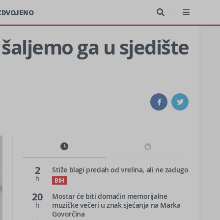
ZDVOJENO
 šaljemo ga u sjedište
2
Stiže blagi predah od vrelina, ali ne zadugo
h
BIH
20
Mostar će biti domaćin memorijalne
h
muzičke večeri u znak sjećanja na Marka
Govorčina