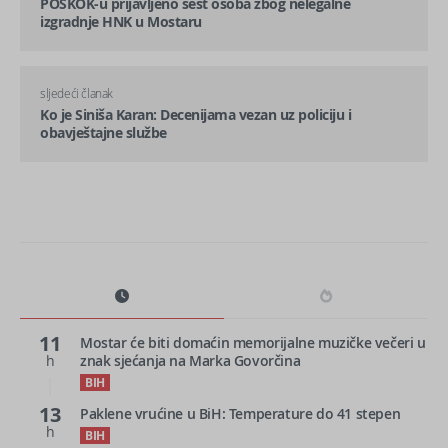
POSKOK-u prijavljeno šest osoba zbog nelegalne
izgradnje HNK u Mostaru
sljedeći članak
Ko je Siniša Karan: Decenijama vezan uz policiju i
obavještajne službe
11
Mostar će biti domaćin memorijalne muzičke večeri u
h
znak sjećanja na Marka Govorčina
BIH
13
Paklene vrućine u BiH: Temperature do 41 stepen
h
BIH