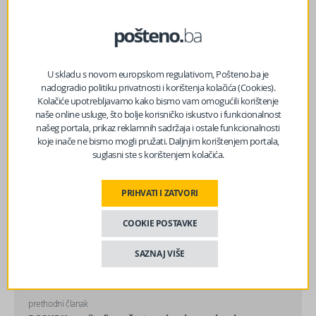
Facebook
Messenger
Twitter
WhatsApp
Viber
Email
U skladu s novom europskom regulativom, Pošteno.ba je
nadogradio politiku privatnosti i korištenja kolačića (Cookies).
Kolačiće upotrebljavamo kako bismo vam omogućili korištenje
naše online usluge, što bolje korisničko iskustvo i funkcionalnost
našeg portala, prikaz reklamnih sadržaja i ostale funkcionalnosti
koje inače ne bismo mogli pružati. Daljnjim korištenjem portala,
suglasni ste s korištenjem kolačića.
PRIHVATI I ZATVORI
COOKIE POSTAVKE
SAZNAJ VIŠE
prethodni članak