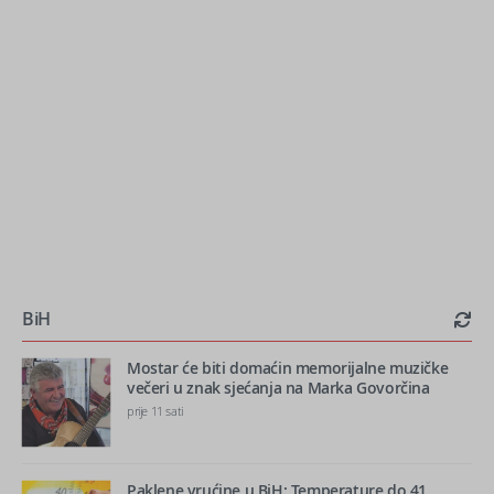
BiH
Mostar će biti domaćin memorijalne muzičke
večeri u znak sjećanja na Marka Govorčina
prije 11 sati
Paklene vrućine u BiH: Temperature do 41