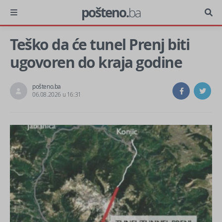
pošteno.
ba
Teško da će tunel Prenj biti
ugovoren do kraja godine
pošteno.ba
06.08.2026 u 16:31