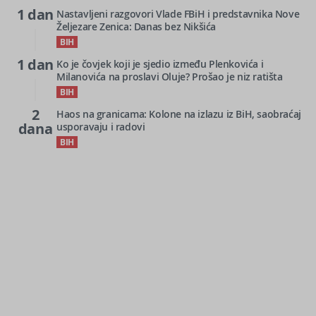
1 dan
Nastavljeni razgovori Vlade FBiH i predstavnika Nove
Željezare Zenica: Danas bez Nikšića
BIH
1 dan
Ko je čovjek koji je sjedio između Plenkovića i
Milanovića na proslavi Oluje? Prošao je niz ratišta
BIH
2
Haos na granicama: Kolone na izlazu iz BiH, saobraćaj
dana
usporavaju i radovi
BIH