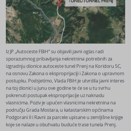
Iz JP „Autoceste FBiH“ su objavili javni oglas radi
sporazumnog pribavljanja nekretnina potrebnih za
izgradnju dionice autoceste tunel Prenj na Koridoru 5C,
na osnovu Zakona o eksproprijaciji i Zakona o upravnom
postupku. Podsjetimo, Vlada FBiH je utvrdila javni interes
na toj dionici u junu ove godine te će se u tu svrhu
pokrenuti postupak eksproprijacije uz naknadu
vlasnicima. Poziv je upućen vlasnicima nekretnina na
području Grada Mostara, u katastarskim općinama
Podgorani II i Ravni za parcele upisane u zemljišne knjige
koje se nalaze u obuhvatu buduće trase tunela Prenj.