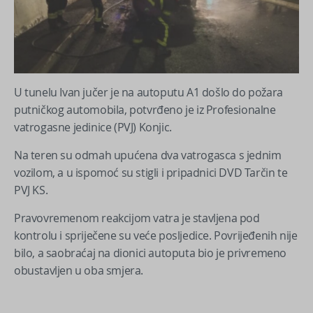
U tunelu Ivan jučer je na autoputu A1 došlo do požara
putničkog automobila, potvrđeno je iz Profesionalne
vatrogasne jedinice (PVJ) Konjic.
Na teren su odmah upućena dva vatrogasca s jednim
vozilom, a u ispomoć su stigli i pripadnici DVD Tarčin te
PVJ KS.
Pravovremenom reakcijom vatra je stavljena pod
kontrolu i spriječene su veće posljedice. Povrijeđenih nije
bilo, a saobraćaj na dionici autoputa bio je privremeno
obustavljen u oba smjera.