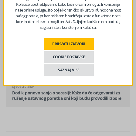
Kolačiće upotrebljavamo kako bismo vam omogućili korištenje
naše online usluge, što bolje korisničko iskustvo i funkcionalnost
našeg portala, prikaz reklamnih sadržaja i ostale funkcionalnosti
koje inače ne bismo mogli pružati. Daljnjim korištenjem portala,
suglasni ste s korištenjem kolačića.
PRIHVATI I ZATVORI
COOKIE POSTAVKE
prethodni članak
Danas nestabilno vrijeme s pljuskovima i grmljavinom
SAZNAJ VIŠE
sljedeći članak
Dodik ponovo sanja o secesiji: Kaže da će odgovarati za
rušenje ustavnog poretka oni koji budu provodili izbore