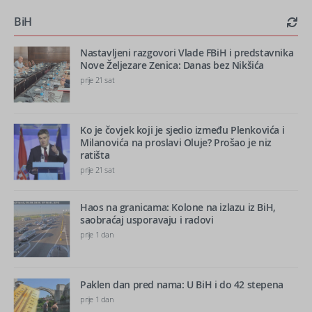
BiH
Nastavljeni razgovori Vlade FBiH i predstavnika
Nove Željezare Zenica: Danas bez Nikšića
prije 21 sat
Ko je čovjek koji je sjedio između Plenkovića i
Milanovića na proslavi Oluje? Prošao je niz
ratišta
prije 21 sat
Haos na granicama: Kolone na izlazu iz BiH,
saobraćaj usporavaju i radovi
prije 1 dan
Paklen dan pred nama: U BiH i do 42 stepena
prije 1 dan