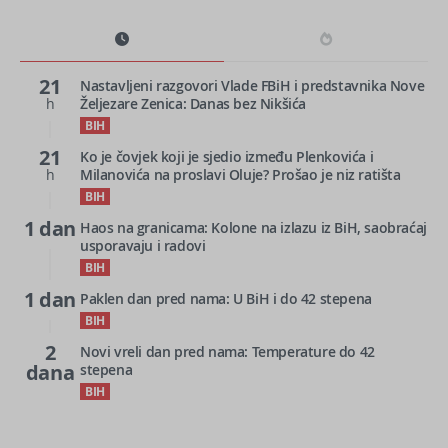
21
Nastavljeni razgovori Vlade FBiH i predstavnika Nove
h
Željezare Zenica: Danas bez Nikšića
BIH
21
Ko je čovjek koji je sjedio između Plenkovića i
h
Milanovića na proslavi Oluje? Prošao je niz ratišta
BIH
1 dan
Haos na granicama: Kolone na izlazu iz BiH, saobraćaj
usporavaju i radovi
BIH
1 dan
Paklen dan pred nama: U BiH i do 42 stepena
BIH
2
Novi vreli dan pred nama: Temperature do 42
dana
stepena
BIH