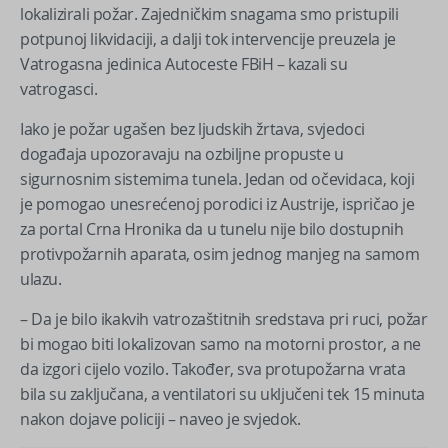
lokalizirali požar. Zajedničkim snagama smo pristupili
potpunoj likvidaciji, a dalji tok intervencije preuzela je
Vatrogasna jedinica Autoceste FBiH – kazali su
vatrogasci.
Iako je požar ugašen bez ljudskih žrtava, svjedoci
događaja upozoravaju na ozbiljne propuste u
sigurnosnim sistemima tunela. Jedan od očevidaca, koji
je pomogao unesrećenoj porodici iz Austrije, ispričao je
za portal Crna Hronika da u tunelu nije bilo dostupnih
protivpožarnih aparata, osim jednog manjeg na samom
ulazu.
– Da je bilo ikakvih vatrozaštitnih sredstava pri ruci, požar
bi mogao biti lokalizovan samo na motorni prostor, a ne
da izgori cijelo vozilo. Također, sva protupožarna vrata
bila su zaključana, a ventilatori su uključeni tek 15 minuta
nakon dojave policiji – naveo je svjedok.