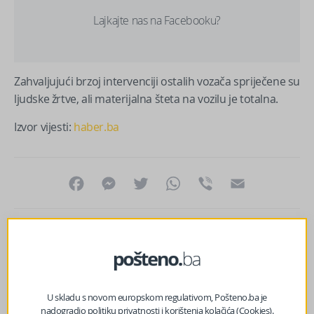
Lajkajte nas na Facebooku?
Zahvaljujući brzoj intervenciji ostalih vozača spriječene su
ljudske žrtve, ali materijalna šteta na vozilu je totalna.
Izvor vijesti:
haber.ba
Facebook
Messenger
Twitter
WhatsApp
Viber
Email
U skladu s novom europskom regulativom, Pošteno.ba je
nadogradio politiku privatnosti i korištenja kolačića (Cookies).