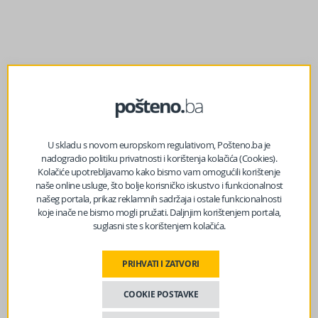
prethodni članak
U skladu s novom europskom regulativom, Pošteno.ba je
Vremenska prognoza za dane do kraja sedmice u BiH
nadogradio politiku privatnosti i korištenja kolačića (Cookies).
Kolačiće upotrebljavamo kako bismo vam omogućili korištenje
naše online usluge, što bolje korisničko iskustvo i funkcionalnost
našeg portala, prikaz reklamnih sadržaja i ostale funkcionalnosti
sljedeći članak
koje inače ne bismo mogli pružati. Daljnjim korištenjem portala,
Schmidt obrazložio nametnute odluke i poručio
suglasni ste s korištenjem kolačića.
političarima u BiH: Hitno usvojite budžet, put vam je
otvoren
PRIHVATI I ZATVORI
COOKIE POSTAVKE