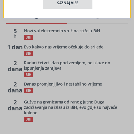
SAZNAJ VIŠE
5
Novi val ekstremnih vrućina stiže u BiH
h
BIH
1 dan
Evo kakvo nas vrijeme očekuje do srijede
BIH
2
Rudari četvrti dan pod zemljom, ne izlaze do
dana
ispunjenja zahtjeva
BIH
2
Danas promjenjljivo i nestabilno vrijeme
dana
BIH
2
Gužve na granicama od ranog jutra: Duga
dana
zadržavanja na izlazu iz BiH, evo gdje su najveće
kolone
BIH