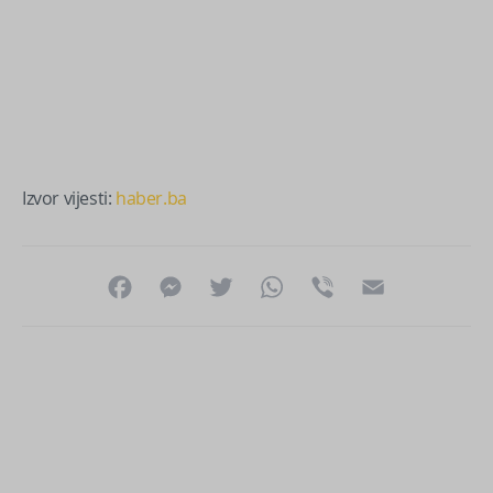
Izvor vijesti:
haber.ba
Facebook
Messenger
Twitter
WhatsApp
Viber
Email