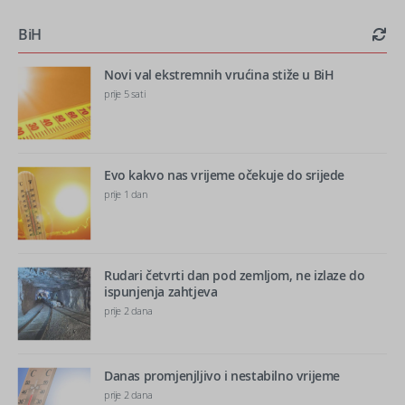
BiH
Novi val ekstremnih vrućina stiže u BiH
prije 5 sati
Evo kakvo nas vrijeme očekuje do srijede
prije 1 dan
Rudari četvrti dan pod zemljom, ne izlaze do
ispunjenja zahtjeva
prije 2 dana
Danas promjenjljivo i nestabilno vrijeme
prije 2 dana