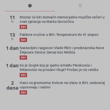
11
Mostar će biti domaćin memorijalne muzičke večeri u
h
znak sjećanja na Marka Govorčina
BIH
13
Paklene vrućine u BiH: Temperature do 41 stepen
h
BIH
1 dan
Nastavljeni razgovori Vlade FBiH i predstavnika Nove
Željezare Zenica: Danas bez Nikšića
BIH
1 dan
Ko je čovjek koji je sjedio između Plenkovića i
Milanovića na proslavi Oluje? Prošao je niz ratišta
BIH
2
Haos na granicama: Kolone na izlazu iz BiH, saobraćaj
dana
usporavaju i radovi
BIH