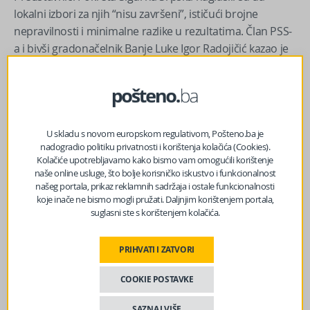
lokalni izbori za njih “nisu završeni”, ističući brojne
nepravilnosti i minimalne razlike u rezultatima. Član PSS-
a i bivši gradonačelnik Banje Luke Igor Radojičić kazao je
da postoje ozbiljne sumnje u izborne neregularnosti u
Doboju, Zvorniku i Laktašima.
SDS: Izbori će se okončati samo onda kada se ponove u
Doboju, Zvorniku i Laktašima
U skladu s novom europskom regulativom, Pošteno.ba je
– Podržali smo Branka Blanušu, a rezultat u Banjoj Luci
nadogradio politiku privatnosti i korištenja kolačića (Cookies).
Kolačiće upotrebljavamo kako bismo vam omogućili korištenje
pokazuje da je grad opoziciono orijentisan. Nemamo
naše online usluge, što bolje korisničko iskustvo i funkcionalnost
posmatrače, ali SDS ima, i imaju našu podršku da
našeg portala, prikaz reklamnih sadržaja i ostale funkcionalnosti
reaguju – rekao je Radojičić, dodajući da vlast, uprkos
koje inače ne bismo mogli pružati. Daljnjim korištenjem portala,
suglasni ste s korištenjem kolačića.
slavlju, “nema razloga za zadovoljstvo”.
Iz PSS-a su najavili pripreme za izbore 2026. godine.
PRIHVATI I ZATVORI
Stanivuković je trijumf vlasti nazvao “Pirovom
COOKIE POSTAVKE
pobjedom”.
SAZNAJ VIŠE