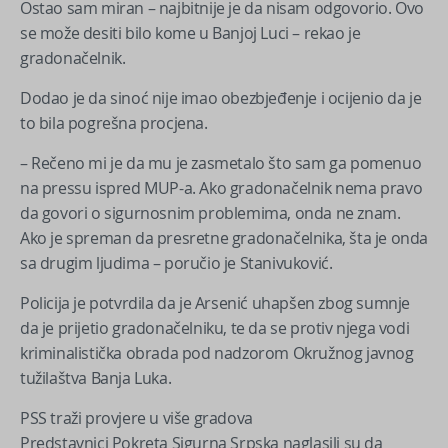
Ostao sam miran – najbitnije je da nisam odgovorio. Ovo
se može desiti bilo kome u Banjoj Luci – rekao je
gradonačelnik.
Dodao je da sinoć nije imao obezbjeđenje i ocijenio da je
to bila pogrešna procjena.
– Rečeno mi je da mu je zasmetalo što sam ga pomenuo
na pressu ispred MUP-a. Ako gradonačelnik nema pravo
da govori o sigurnosnim problemima, onda ne znam.
Ako je spreman da presretne gradonačelnika, šta je onda
sa drugim ljudima – poručio je Stanivuković.
Policija je potvrdila da je Arsenić uhapšen zbog sumnje
da je prijetio gradonačelniku, te da se protiv njega vodi
kriminalistička obrada pod nadzorom Okružnog javnog
tužilaštva Banja Luka.
PSS traži provjere u više gradova
Predstavnici Pokreta Sigurna Srpska naglasili su da