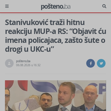
pošteno.
ba
Stanivuković traži hitnu
reakciju MUP-a RS: “Objavit ću
imena policajaca, zašto šute o
drogi u UKC-u”
pošteno.ba
06.08.2026 u 16:32