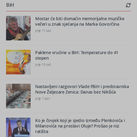
BiH
Mostar će biti domaćin memorijalne muzičke
večeri u znak sjećanja na Marka Govorčina
prije 11 sati
Paklene vrućine u BiH: Temperature do 41
stepen
prije 13 sati
Nastavljeni razgovori Vlade FBiH i predstavnika
Nove Željezare Zenica: Danas bez Nikšića
prije 1 dan
Ko je čovjek koji je sjedio između Plenkovića i
Milanovića na proslavi Oluje? Prošao je niz
ratišta