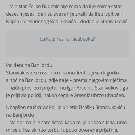
– Ministar Željko Budimir nije rekao da li je snimak star
deset mjeseci, da li su sve ranije znali i da li su ispitivali
Đajića i presuđenog Radinkovića – dodao je Stanivuković.
Lajkajte nas na Facebooku?
Incident na Banj brdu
Stanivuković se osvrnuo i na incident koji se dogodio
sinoć na Banj brdu, gdje ga je – prema njegovim riječima
– fizički presreo i prijetio mu Igor Arsenić. Stanivuković ga
je prijavio policiji, nakon čega je Arsenić ubrzo uhapšen.
Uhapšen muškarac koji je prijetio Drašku Stanivukoviću
na Banj brdu
– Najnormalnije sam šetao kada mi je prišao s leđa, unio
mi se u lice, skinuo torbu i uputio otvorene prijetnje.