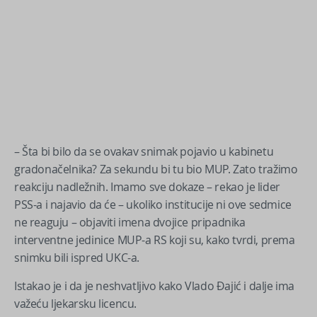
– Šta bi bilo da se ovakav snimak pojavio u kabinetu
gradonačelnika? Za sekundu bi tu bio MUP. Zato tražimo
reakciju nadležnih. Imamo sve dokaze – rekao je lider
PSS-a i najavio da će – ukoliko institucije ni ove sedmice
ne reaguju – objaviti imena dvojice pripadnika
interventne jedinice MUP-a RS koji su, kako tvrdi, prema
snimku bili ispred UKC-a.
Istakao je i da je neshvatljivo kako Vlado Đajić i dalje ima
važeću ljekarsku licencu.