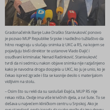
Gradonačelnik Banje Luke Draško Stanivuković ponovo
je pozvao MUP Republike Srpske i nadležno tužilaštvo da
hitno reagiraju u slučaju snimka iz UKC-a RS, na kojem se
pojavljuju bivši direktor te ustanove Vlado Đajić i
osuđivani kriminalac Nenad Radinković. Stanivuković
tvrdi da ni sedmicu nakon objave snimka nije razjašnjeno
kako je navodna droga dospjela u UKC, ko ju je unio, ko je
čekao ispred zgrade i šta se kasnije desilo s materijalom
vidljivim na stolu.
– Osim što su rekli da su saslušali Đajića, MUP RS nije
rekao ništa. Ovdje ima više krivičnih djela, a svi šute. To se
dešava u najvećem kliničkom centru u Srpskoj. Ako je
ovo standard, onda ispada da svako može da ima drogu,