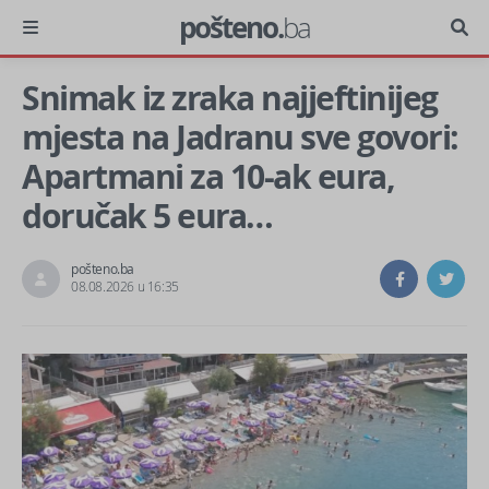
pošteno.
ba
Snimak iz zraka najjeftinijeg
mjesta na Jadranu sve govori:
Apartmani za 10-ak eura,
doručak 5 eura…
pošteno.ba
08.08.2026 u 16:35