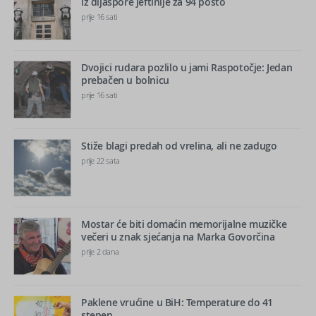
iz dijaspore jeftinije za 94 posto
prije 16 sati
Dvojici rudara pozlilo u jami Raspotočje: Jedan
prebačen u bolnicu
prije 16 sati
Stiže blagi predah od vrelina, ali ne zadugo
prije 22 sata
Mostar će biti domaćin memorijalne muzičke
večeri u znak sjećanja na Marka Govorčina
prije 2 dana
Paklene vrućine u BiH: Temperature do 41
stepen