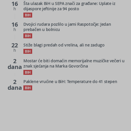
16
Šta ulazak BiH u SEPA znači za građane: Uplate iz
h
dijaspore jeftinije za 94 posto
BIH
16
Dvojici rudara pozlilo u jami Raspotočje: Jedan
h
prebačen u bolnicu
BIH
22
Stiže blagi predah od vrelina, ali ne zadugo
h
BIH
2
Mostar će biti domaćin memorijalne muzičke večeri u
dana
znak sjećanja na Marka Govorčina
BIH
2
Paklene vrućine u BiH: Temperature do 41 stepen
dana
BIH