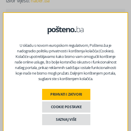
Izvor vijesti:
haber.ba
Lajkajte nas na Facebooku?
U skladu s novom europskom regulativom, Pošteno.ba je
nadogradio politiku privatnosti i korištenja kolačića (Cookies).
Facebook
Messenger
Twitter
WhatsApp
Viber
Email
Kolačiće upotrebljavamo kako bismo vam omogućili korištenje
naše online usluge, što bolje korisničko iskustvo i funkcionalnost
našeg portala, prikaz reklamnih sadržaja i ostale funkcionalnosti
koje inače ne bismo mogli pružati. Daljnjim korištenjem portala,
suglasni ste s korištenjem kolačića.
PRIHVATI I ZATVORI
COOKIE POSTAVKE
SAZNAJ VIŠE