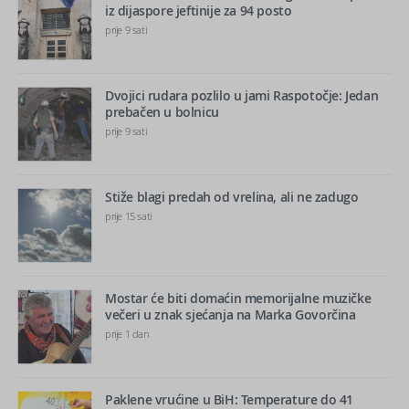
iz dijaspore jeftinije za 94 posto
prije 9 sati
Dvojici rudara pozlilo u jami Raspotočje: Jedan
prebačen u bolnicu
prije 9 sati
Stiže blagi predah od vrelina, ali ne zadugo
prije 15 sati
Mostar će biti domaćin memorijalne muzičke
večeri u znak sjećanja na Marka Govorčina
prije 1 dan
Paklene vrućine u BiH: Temperature do 41