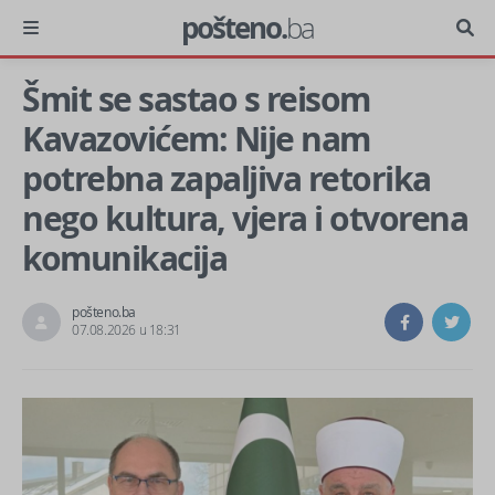
pošteno.
ba
Šmit se sastao s reisom
Kavazovićem: Nije nam
potrebna zapaljiva retorika
nego kultura, vjera i otvorena
komunikacija
pošteno.ba
07.08.2026 u 18:31