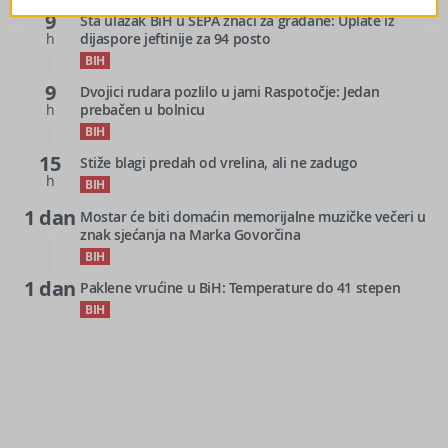
9
Šta ulazak BiH u SEPA znači za građane: Uplate iz
h
dijaspore jeftinije za 94 posto
BIH
9
Dvojici rudara pozlilo u jami Raspotočje: Jedan
h
prebačen u bolnicu
BIH
15
Stiže blagi predah od vrelina, ali ne zadugo
h
BIH
1 dan
Mostar će biti domaćin memorijalne muzičke večeri u
znak sjećanja na Marka Govorčina
BIH
1 dan
Paklene vrućine u BiH: Temperature do 41 stepen
BIH