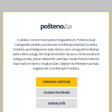
prethodni članak
BINGO ponovo izdvaja 50.000 KM za poduzetnice širom
U skladu s novom europskom regulativom, Pošteno.ba je
BiH: Novo izdanje projekta ‘Odvažne i hrabre’
nadogradio politiku privatnosti i korištenja kolačića (Cookies).
Kolačiće upotrebljavamo kako bismo vam omogućili korištenje
naše online usluge, što bolje korisničko iskustvo i funkcionalnost
našeg portala, prikaz reklamnih sadržaja i ostale funkcionalnosti
sljedeći članak
koje inače ne bismo mogli pružati. Daljnjim korištenjem portala,
“Postoji velika šansa da me SDA kandiduje na izborima”
suglasni ste s korištenjem kolačića.
PRIHVATI I ZATVORI
COOKIE POSTAVKE
SAZNAJ VIŠE