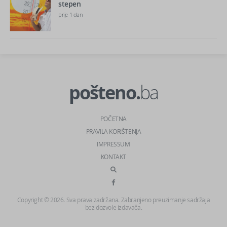
stepen
prije 1 dan
pošteno.
ba
POČETNA
PRAVILA KORIŠTENJA
IMPRESSUM
KONTAKT
Copyright © 2026. Sva prava zadržana. Zabranjeno preuzimanje sadržaja
bez dozvole izdavača.