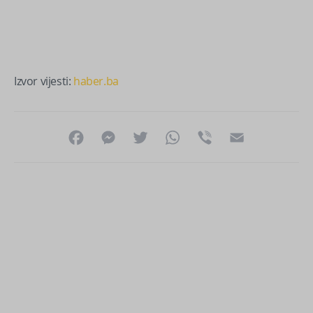
Izvor vijesti:
haber.ba
Facebook
Messenger
Twitter
WhatsApp
Viber
Email