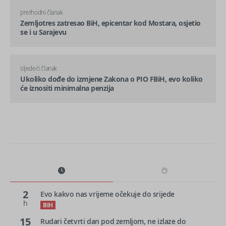
prethodni članak
Zemljotres zatresao BiH, epicentar kod Mostara, osjetio
se i u Sarajevu
sljedeći članak
Ukoliko dođe do izmjene Zakona o PIO FBiH, evo koliko
će iznositi minimalna penzija
2
Evo kakvo nas vrijeme očekuje do srijede
h
BIH
15
Rudari četvrti dan pod zemljom, ne izlaze do