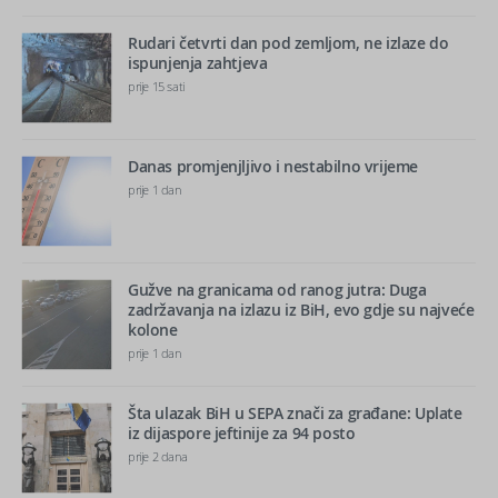
Rudari četvrti dan pod zemljom, ne izlaze do
ispunjenja zahtjeva
prije 15 sati
Danas promjenjljivo i nestabilno vrijeme
prije 1 dan
Gužve na granicama od ranog jutra: Duga
zadržavanja na izlazu iz BiH, evo gdje su najveće
kolone
prije 1 dan
Šta ulazak BiH u SEPA znači za građane: Uplate
iz dijaspore jeftinije za 94 posto
prije 2 dana