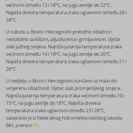
većinom između 13 i 18°C, na jugu zemlje do 22°C.
Najviša dnevna temperatura zraka uglavnom između 28 i
34°C.
U subotu u Bosni i Hercegovini pretežno oblačno i
nestabilno sa kišom, pljuskovima i grmljavinom. Vjetar
slab južnog smjera. Najniža jutarnja temperatura zraka
većinom između 14 i 18°C, na jugu zemlje do 20°C.
Najviša dnevna temperatura zraka uglavnom između 21 i
26°C.
U nedjelju u Bosni i Hercegovini sunčano uz malu do
umjerenu oblačnost. Vjetar slab promjenljivog smjera.
Najniža jutarnja temperatura zraka većinom između 10 i
15°C, na jugu zemlje do 18°C. Najviša dnevna
temperatura zraka uglavnom između 23 i 28°C,
saopćeno je iz Federalnog hidrometeorološkog zavoda
BiH, prenosi
N1
.