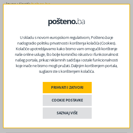
Izvor vijesti:
haber.ba
Facebook
Messenger
Twitter
WhatsApp
Viber
Email
U skladu s novom europskom regulativom, Pošteno.ba je
nadogradio politiku privatnosti i korištenja kolačića (Cookies).
Kolačiće upotrebljavamo kako bismo vam omogućili korištenje
naše online usluge, što bolje korisničko iskustvo i funkcionalnost
našeg portala, prikaz reklamnih sadržaja i ostale funkcionalnosti
koje inače ne bismo mogli pružati. Daljnjim korištenjem portala,
suglasni ste s korištenjem kolačića.
PRIHVATI I ZATVORI
COOKIE POSTAVKE
SAZNAJ VIŠE