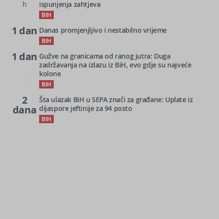
h
ispunjenja zahtjeva
BIH
1 dan
Danas promjenjljivo i nestabilno vrijeme
BIH
1 dan
Gužve na granicama od ranog jutra: Duga
zadržavanja na izlazu iz BiH, evo gdje su najveće
kolone
BIH
2
Šta ulazak BiH u SEPA znači za građane: Uplate iz
dana
dijaspore jeftinije za 94 posto
BIH