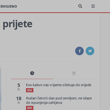
ZDVOJENO
 prijete
5
Evo kakvo nas vrijeme očekuje do srijede
h
BIH
18
Rudari četvrti dan pod zemljom, ne izlaze
h
do ispunjenja zahtjeva
BIH