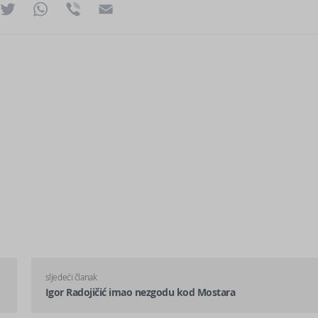
ok
essenger
Twitter
WhatsApp
Viber
Email
sljedeći članak
Igor Radojičić imao nezgodu kod Mostara