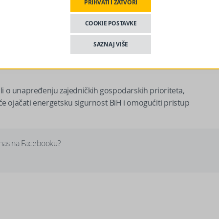
t Bosne i Hercegovine leži na njezinim građanima. Potičemo sv
PRIHVATI I ZATVORI
rosperiteta koji njihovi građani zaslužuju“, rekao je
COOKIE POSTAVKE
SAZNAJ VIŠE
au također je “potvrdio američku podršku političkoj stabilnost
edateljem Predsjedništva BiH Željkom Komšićem, rekao je
li o unapređenju zajedničkih gospodarskih prioriteta,
 će ojačati energetsku sigurnost BiH i omogućiti pristup
 nas na Facebooku?