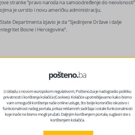
j njegove stranke “pravo naroda na samoodređenje do neovisnosti
ojima je uvrstio i novu američku administraciju.
State Departmenta izjavio je da “Sjedinjene Države i dalje
integritet Bosne i Hercegovine”.
U skladu s novom europskom regulativom, Pošteno.ba je nadogradio politiku
privatnosti i korištenja kolačića (Cookies). Kolačiće upotrebljavamo kako bismo
vam omogućili korištenje naše online usluge, što bolje korisničko iskustvo i
funkcionalnost našeg portala, prikaz reklamnih sadržaja i ostale funkcionalnosti
koje inače ne bismo mogli pružati. Daljnjim korištenjem portala, suglasni ste s
korištenjem kolačića.
ske alate kako bi podržale stabilnost BiH i suprotstavile se