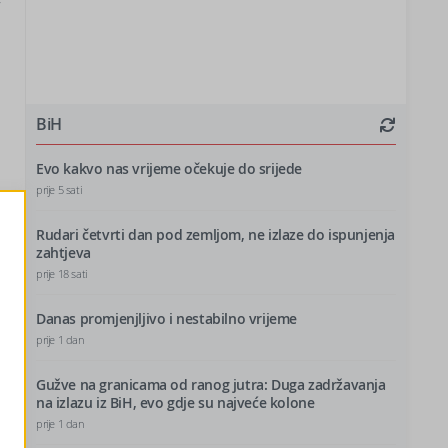
”
BiH
Evo kakvo nas vrijeme očekuje do srijede
prije 5 sati
Rudari četvrti dan pod zemljom, ne izlaze do ispunjenja
zahtjeva
prije 18 sati
Danas promjenjljivo i nestabilno vrijeme
prije 1 dan
Gužve na granicama od ranog jutra: Duga zadržavanja
na izlazu iz BiH, evo gdje su najveće kolone
prije 1 dan