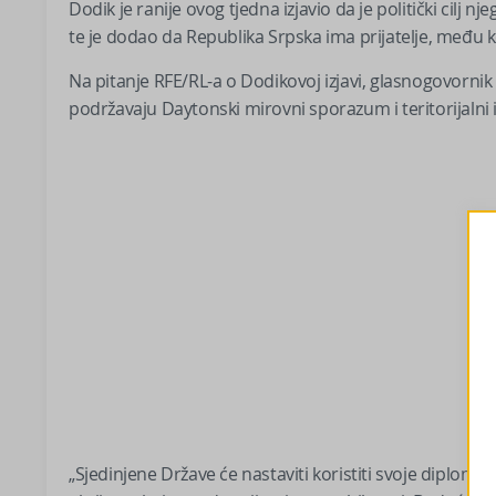
Dodik je ranije ovog tjedna izjavio da je politički cil
te je dodao da Republika Srpska ima prijatelje, među k
Na pitanje RFE/RL-a o Dodikovoj izjavi, glasnogovornik 
podržavaju Daytonski mirovni sporazum i teritorijalni 
„Sjedinjene Države će nastaviti koristiti svoje diplomat