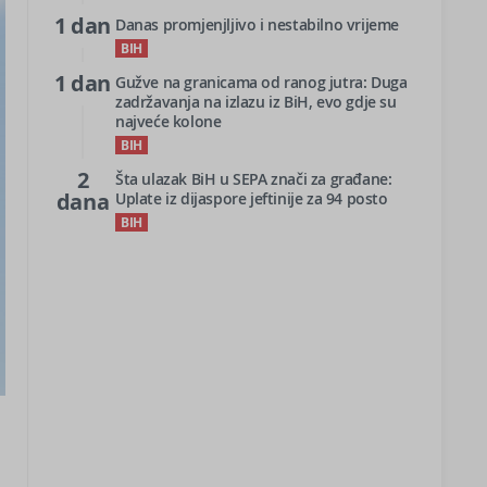
1 dan
Danas promjenjljivo i nestabilno vrijeme
BIH
1 dan
Gužve na granicama od ranog jutra: Duga
zadržavanja na izlazu iz BiH, evo gdje su
najveće kolone
BIH
2
Šta ulazak BiH u SEPA znači za građane:
dana
Uplate iz dijaspore jeftinije za 94 posto
BIH