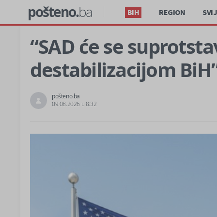
pošteno.
ba
BIH
REGION
SVI
“SAD će se suprotstav
destabilizacijom BiH
pošteno.ba
09.08.2026 u 8:32