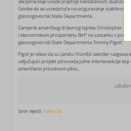
akcijama koje uvode prijetnje nestabilnosti. Budućnos
čelnike da se usredotoče na osiguravanje stabilnosti i p
glasnogovornik State Departmenta.
Zamjenik američkog državnog tajnika Christopher Land
i ekonomskom prosperitetu BiH” na sastanku s predsj
glasnogovornik State Departmenta Tommy Pigott.
Pigot je rekao da su Landu i Komšić također razgovara
uključujući projekt plinovoda Južne interkonekcije koji
američkom prirodnom plinu.
Lajkajte
Izvor vijesti:
haber.ba