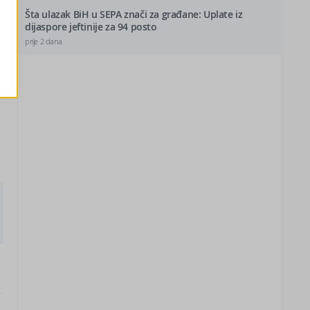
e
Šta ulazak BiH u SEPA znači za građane: Uplate iz
dijaspore jeftinije za 94 posto
prije 2 dana
i