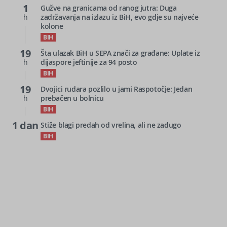
1
Gužve na granicama od ranog jutra: Duga
h
zadržavanja na izlazu iz BiH, evo gdje su najveće
kolone
BIH
19
Šta ulazak BiH u SEPA znači za građane: Uplate iz
h
dijaspore jeftinije za 94 posto
BIH
19
Dvojici rudara pozlilo u jami Raspotočje: Jedan
h
prebačen u bolnicu
BIH
1 dan
Stiže blagi predah od vrelina, ali ne zadugo
BIH