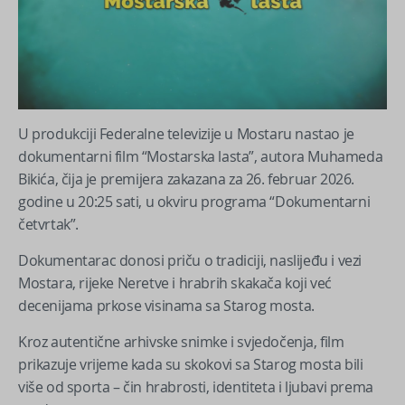
U produkciji Federalne televizije u Mostaru nastao je
dokumentarni film “Mostarska lasta”, autora Muhameda
Bikića, čija je premijera zakazana za 26. februar 2026.
godine u 20:25 sati, u okviru programa “Dokumentarni
četvrtak”.
Dokumentarac donosi priču o tradiciji, naslijeđu i vezi
Mostara, rijeke Neretve i hrabrih skakača koji već
decenijama prkose visinama sa Starog mosta.
Kroz autentične arhivske snimke i svjedočenja, film
prikazuje vrijeme kada su skokovi sa Starog mosta bili
više od sporta – čin hrabrosti, identiteta i ljubavi prema