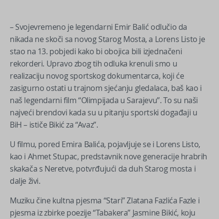
– Svojevremeno je legendarni Emir Balić odlučio da
nikada ne skoči sa novog Starog Mosta, a Lorens Listo je
stao na 13. pobjedi kako bi obojica bili izjednačeni
rekorderi. Upravo zbog tih odluka krenuli smo u
realizaciju novog sportskog dokumentarca, koji će
zasigurno ostati u trajnom sjećanju gledalaca, baš kao i
naš legendarni film “Olimpijada u Sarajevu”. To su naši
najveći brendovi kada su u pitanju sportski događaji u
BiH – ističe Bikić za “Avaz”.
U filmu, pored Emira Balića, pojavljuje se i Lorens Listo,
kao i Ahmet Stupac, predstavnik nove generacije hrabrih
skakača s Neretve, potvrđujući da duh Starog mosta i
dalje živi.
Muziku čine kultna pjesma “Stari” Zlatana Fazlića Fazle i
pjesma iz zbirke poezije “Tabakera” Jasmine Bikić, koju