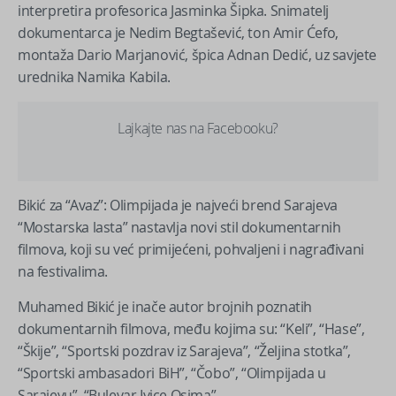
interpretira profesorica Jasminka Šipka. Snimatelj
dokumentarca je Nedim Begtašević, ton Amir Ćefo,
montaža Dario Marjanović, špica Adnan Dedić, uz savjete
urednika Namika Kabila.
Lajkajte nas na Facebooku?
Bikić za “Avaz”: Olimpijada je najveći brend Sarajeva
“Mostarska lasta” nastavlja novi stil dokumentarnih
filmova, koji su već primijećeni, pohvaljeni i nagrađivani
na festivalima.
Muhamed Bikić je inače autor brojnih poznatih
dokumentarnih filmova, među kojima su: “Keli”, “Hase”,
“Škije”, “Sportski pozdrav iz Sarajeva”, “Željina stotka”,
“Sportski ambasadori BiH”, “Čobo”, “Olimpijada u
Sarajevu”, “Bulevar Ivice Osima”.