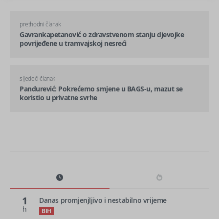
prethodni članak
Gavrankapetanović o zdravstvenom stanju djevojke
povrijeđene u tramvajskoj nesreći
sljedeći članak
Pandurević: Pokrećemo smjene u BAGS-u, mazut se
koristio u privatne svrhe
1
Danas promjenjljivo i nestabilno vrijeme
h
BIH