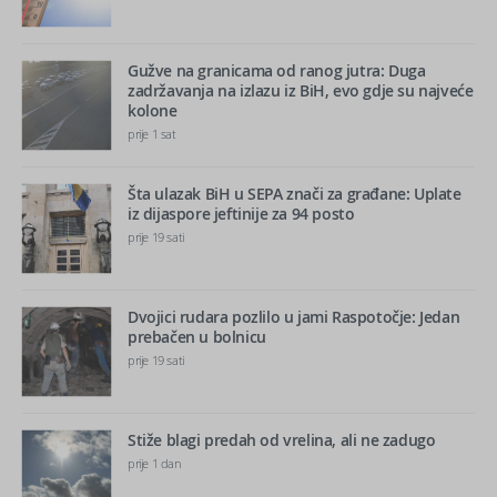
Gužve na granicama od ranog jutra: Duga
zadržavanja na izlazu iz BiH, evo gdje su najveće
kolone
prije 1 sat
Šta ulazak BiH u SEPA znači za građane: Uplate
iz dijaspore jeftinije za 94 posto
prije 19 sati
Dvojici rudara pozlilo u jami Raspotočje: Jedan
prebačen u bolnicu
prije 19 sati
Stiže blagi predah od vrelina, ali ne zadugo
prije 1 dan