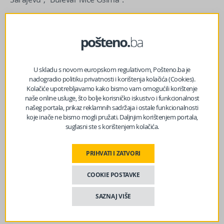
Izvor vijesti:
haber.ba
Facebook
Messenger
Twitter
WhatsApp
Viber
Email
U skladu s novom europskom regulativom, Pošteno.ba je
nadogradio politiku privatnosti i korištenja kolačića (Cookies).
Kolačiće upotrebljavamo kako bismo vam omogućili korištenje
naše online usluge, što bolje korisničko iskustvo i funkcionalnost
našeg portala, prikaz reklamnih sadržaja i ostale funkcionalnosti
koje inače ne bismo mogli pružati. Daljnjim korištenjem portala,
suglasni ste s korištenjem kolačića.
PRIHVATI I ZATVORI
COOKIE POSTAVKE
SAZNAJ VIŠE