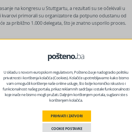
glasanje na kongresu u Stuttgartu, a rezultati su se očekivali u
i kvarovi primorali su organizatore da potpuno odustanu od
tiće za približno 1.000 delegata, što je znatno usporilo proces.
riteta, kako unutar stranke, tako i kao kancelara, nakon
 nadmašio je onaj iz 2024. godine, kada je osvojio 89,8 posto
U skladu s novom europskom regulativom, Pošteno.ba je nadogradio politiku
privatnosti i korištenja kolačića (Cookies). Kolačiće upotrebljavamo kako bismo
vam omogućili korištenje naše online usluge, što bolje korisničko iskustvo i
funkcionalnost našeg portala, prikaz reklamnih sadržaja i ostale funkcionalnosti
koje inače ne bismo mogli pružati. Daljnjim korištenjem portala, suglasni ste s
korištenjem kolačića.
PRIHVATI I ZATVORI
COOKIE POSTAVKE