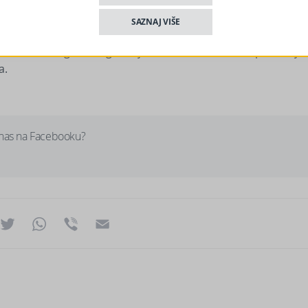
SAZNAJ VIŠE
roblema s digitalnim glasanjem niti su komentirali spekulacije
a.
 nas na Facebooku?
ok
essenger
Twitter
WhatsApp
Viber
Email