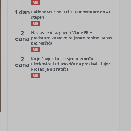
BIH
1 dan
Paklene vrućine u BiH: Temperature do 41
stepen
BIH
2
Nastavljeni razgovori Vlade FBiH i
dana
predstavnika Nove Željezare Zenica: Danas
bez Nikšića
BIH
2
Ko je čovjek koji je sjedio između
dana
Plenkovića i Milanovića na proslavi Oluje?
Prošao je niz ratišta
BIH