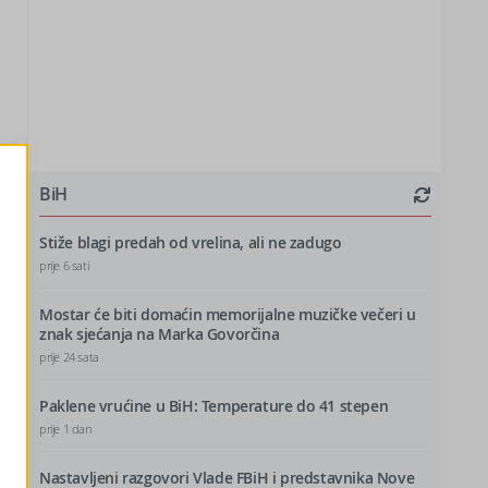
BiH
Stiže blagi predah od vrelina, ali ne zadugo
prije 6 sati
Mostar će biti domaćin memorijalne muzičke večeri u
znak sjećanja na Marka Govorčina
prije 24 sata
Paklene vrućine u BiH: Temperature do 41 stepen
prije 1 dan
Nastavljeni razgovori Vlade FBiH i predstavnika Nove