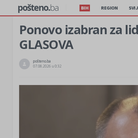
pošteno.
ba
BIH
REGION
SVI
Ponovo izabran za l
GLASOVA
pošteno.ba
07.08.2026 u 0:32