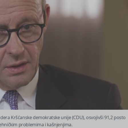
lidera Kršćanske demokratske unije (CDU), osvojivši 91,2 posto
tehničkim problemima i kašnjenjima.