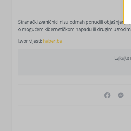
Stranački zvaničnici nisu odmah ponudili objašnjenje p
o mogućem kibernetičkom napadu ili drugim uzrocim
Izvor vijesti:
haber.ba
Lajkajte
Facebo
M