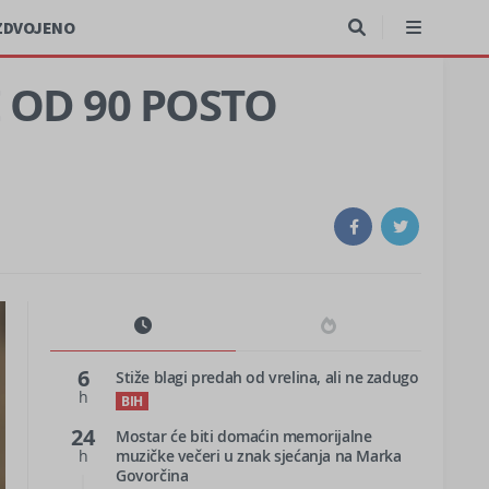
ZDVOJENO
ŠE OD 90 POSTO
6
Stiže blagi predah od vrelina, ali ne zadugo
h
BIH
24
Mostar će biti domaćin memorijalne
h
muzičke večeri u znak sjećanja na Marka
Govorčina