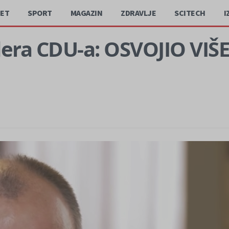
JET
SPORT
MAGAZIN
ZDRAVLJE
SCITECH
I
idera CDU-a: OSVOJIO VI