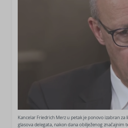
Kancelar Friedrich Merz u petak je ponovo izabran za 
glasova delegata, nakon dana obilježenog značajnim 