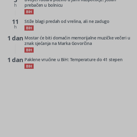
h
prebačen u bolnicu
BIH
11
Stiže blagi predah od vrelina, ali ne zadugo
h
BIH
1 dan
Mostar će biti domaćin memorijalne muzičke večeri u
znak sjećanja na Marka Govorčina
BIH
1 dan
Paklene vrućine u BiH: Temperature do 41 stepen
BIH