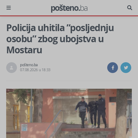
pošteno.
ba
Policija uhitila ”posljednju
osobu” zbog ubojstva u
Mostaru
pošteno.ba
07.08.2026 u 18:33