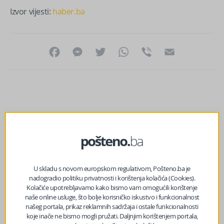
Izvor vijesti:
haber.ba
Facebook
Messenger
Twitter
WhatsApp
Viber
Email
U skladu s novom europskom regulativom, Pošteno.ba je
nadogradio politiku privatnosti i korištenja kolačića (Cookies).
Kolačiće upotrebljavamo kako bismo vam omogućili korištenje
naše online usluge, što bolje korisničko iskustvo i funkcionalnost
našeg portala, prikaz reklamnih sadržaja i ostale funkcionalnosti
koje inače ne bismo mogli pružati. Daljnjim korištenjem portala,