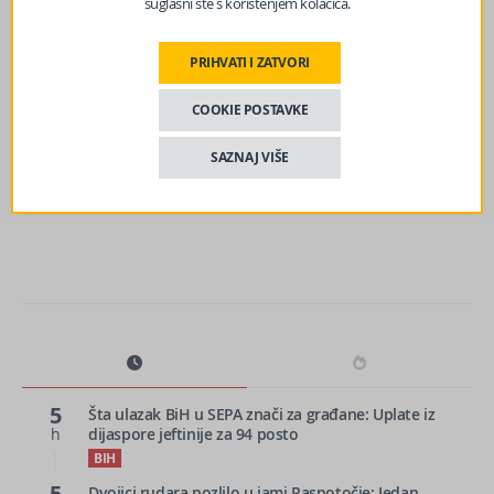
suglasni ste s korištenjem kolačića.
prethodni članak
Kontroverzni hrvatski političar nakon ustaških pjesama:
PRIHVATI I ZATVORI
‘Ne s*rite više, sve ću vas tužiti!’
COOKIE POSTAVKE
SAZNAJ VIŠE
sljedeći članak
BiH : U tri godine izgubila 30.000 ljudi
5
Šta ulazak BiH u SEPA znači za građane: Uplate iz
h
dijaspore jeftinije za 94 posto
BIH
5
Dvojici rudara pozlilo u jami Raspotočje: Jedan