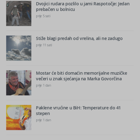
Dvojici rudara pozlilo u jami Raspotočje: Jedan
prebačen u bolnicu
prije 5 sati
Stiže blagi predah od vrelina, ali ne zadugo
prije 11 sati
Mostar će biti domaćin memorijalne muzičke
večeri u znak sjećanja na Marka Govorčina
prije 1 dan
Paklene vrućine u BiH: Temperature do 41
stepen
prije 1 dan