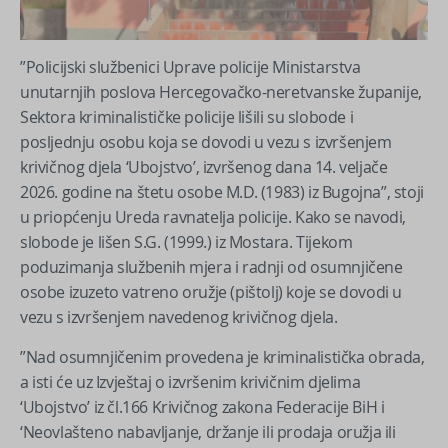
”Policijski službenici Uprave policije Ministarstva
unutarnjih poslova Hercegovačko-neretvanske županije,
Sektora kriminalističke policije lišili su slobode i
posljednju osobu koja se dovodi u vezu s izvršenjem
krivičnog djela ‘Ubojstvo’, izvršenog dana 14. veljače
2026. godine na štetu osobe M.D. (1983) iz Bugojna”, stoji
u priopćenju Ureda ravnatelja policije. Kako se navodi,
slobode je lišen S.G. (1999.) iz Mostara. Tijekom
poduzimanja službenih mjera i radnji od osumnjičene
osobe izuzeto vatreno oružje (pištolj) koje se dovodi u
vezu s izvršenjem navedenog krivičnog djela.
”Nad osumnjičenim provedena je kriminalistička obrada,
a isti će uz Izvještaj o izvršenim krivičnim djelima
‘Ubojstvo’ iz čl.166 Krivičnog zakona Federacije BiH i
‘Neovlašteno nabavljanje, držanje ili prodaja oružja ili