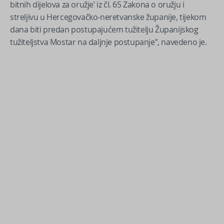
bitnih dijelova za oružje’ iz čl. 65 Zakona o oružju i
streljivu u Hercegovačko-neretvanske županije, tijekom
dana biti predan postupajućem tužitelju Županijskog
tužiteljstva Mostar na daljnje postupanje”, navedeno je.