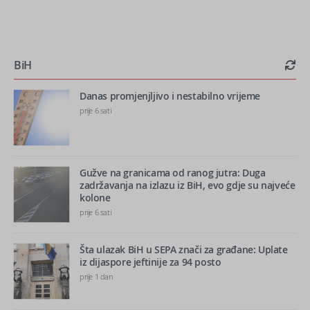
BiH
Danas promjenjljivo i nestabilno vrijeme
prije 6 sati
Gužve na granicama od ranog jutra: Duga
zadržavanja na izlazu iz BiH, evo gdje su najveće
kolone
prije 6 sati
Šta ulazak BiH u SEPA znači za građane: Uplate
iz dijaspore jeftinije za 94 posto
prije 1 dan