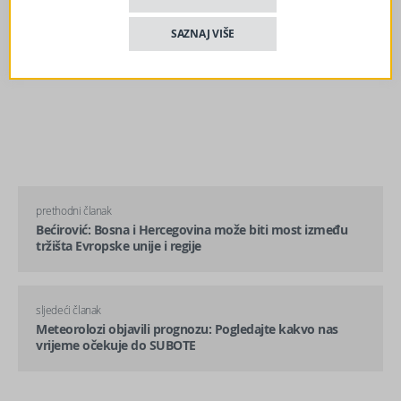
SAZNAJ VIŠE
prethodni članak
Bećirović: Bosna i Hercegovina može biti most između
tržišta Evropske unije i regije
sljedeći članak
Meteorolozi objavili prognozu: Pogledajte kakvo nas
vrijeme očekuje do SUBOTE