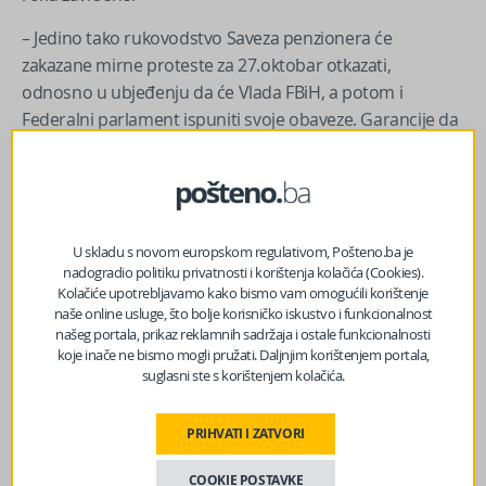
– Jedino tako rukovodstvo Saveza penzionera će
zakazane mirne proteste za 27.oktobar otkazati,
odnosno u ubjeđenju da će Vlada FBiH, a potom i
Federalni parlament ispuniti svoje obaveze. Garancije da
će zakon o izmjenama i dopunama Zakona o PIO stupiti
na snagu 1. januara 2026. godine smo dobili – naveo je
Mehić.
Izvor vijesti:
haber.ba
U skladu s novom europskom regulativom, Pošteno.ba je
nadogradio politiku privatnosti i korištenja kolačića (Cookies).
Kolačiće upotrebljavamo kako bismo vam omogućili korištenje
naše online usluge, što bolje korisničko iskustvo i funkcionalnost
Facebook
Messenger
Twitter
WhatsApp
Viber
Email
našeg portala, prikaz reklamnih sadržaja i ostale funkcionalnosti
koje inače ne bismo mogli pružati. Daljnjim korištenjem portala,
suglasni ste s korištenjem kolačića.
PRIHVATI I ZATVORI
COOKIE POSTAVKE