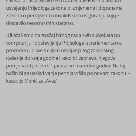
saveza, a raspravljalo se o radu Vlade FBiH na analizi i
usvajanju Prijedloga zakona o izmjenama i dopunama
Zakona o penzijskom i invalidskom osiguranju koji je
dostavilo resorno ministarstvo.
-Ukazali smo na značaj hitnog rada svih subjekata po
tom pitanju i dostavljanju Prijedloga u parlamentarnu
proceduru, a sve s ciljem usvajanja tog zakonskog
rješenja do kraja godine i kako bi, zapravo, njegova
primjena otpočela s 1.januarom naredne godine.Na taj
način bi se usklađivanje penzija vršilo po novom zakonu –
kazao je Mehić za „Avaz“.