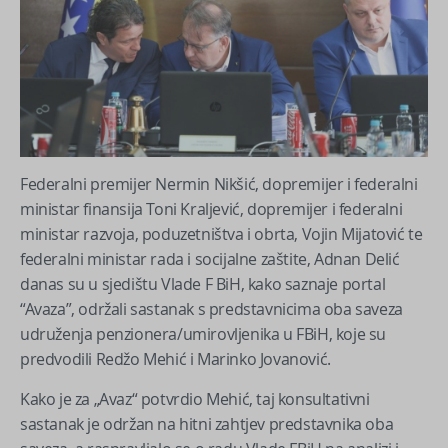
Federalni premijer Nermin Nikšić, dopremijer i federalni
ministar finansija Toni Kraljević, dopremijer i federalni
ministar razvoja, poduzetništva i obrta, Vojin Mijatović te
federalni ministar rada i socijalne zaštite, Adnan Delić
danas su u sjedištu Vlade F BiH, kako saznaje portal
“Avaza”, održali sastanak s predstavnicima oba saveza
udruženja penzionera/umirovljenika u FBiH, koje su
predvodili Redžo Mehić i Marinko Jovanović.
Kako je za „Avaz“ potvrdio Mehić, taj konsultativni
sastanak je održan na hitni zahtjev predstavnika oba