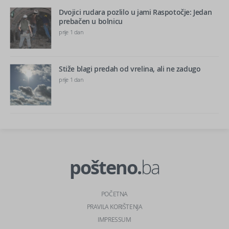
Dvojici rudara pozlilo u jami Raspotočje: Jedan
prebačen u bolnicu
prije 1 dan
Stiže blagi predah od vrelina, ali ne zadugo
prije 1 dan
pošteno.
ba
POČETNA
PRAVILA KORIŠTENJA
IMPRESSUM