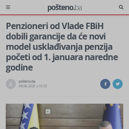
pošteno.
ba
Penzioneri od Vlade FBiH
dobili garancije da će novi
model usklađivanja penzija
početi od 1. januara naredne
godine
pošteno.ba
08.08.2026 u 16:33