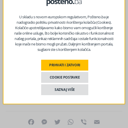
U skladu s novom europskom regulativom, Pošteno.ba je
nadogradio politiku privatnosti i korištenja kolačića (Cookies).
Kolačiće upotrebljavamo kako bismo vam omogućili korištenje
naše online usluge, što bolje korisničko iskustvo i funkcionalnost
našeg portala, prikaz reklamnih sadržaja i ostale funkcionalnosti
Podsjetimo, danas u 12 sati održano je okupljanje kod
koje inače ne bismo mogli pružati. Daljnjim korištenjem portala,
suglasni ste s korištenjem kolačića.
Knežak izvora, kojeg je Bešlić opjevao u svojoj pjesmi
“Romanija”.
PRIHVATI I ZATVORI
Izvor vijesti:
haber.ba
COOKIE POSTAVKE
Lajkajte nas na Facebooku?
SAZNAJ VIŠE
Facebook
Messenger
Twitter
WhatsApp
Viber
Email