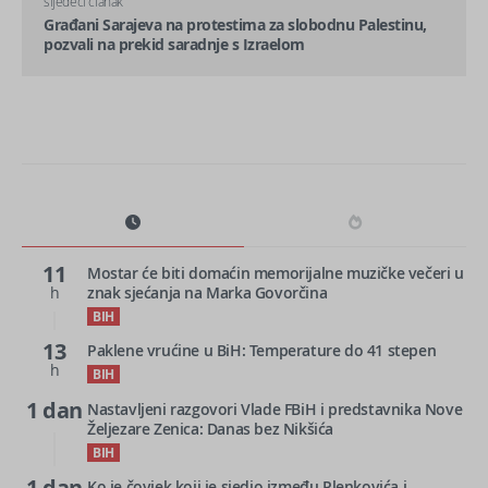
sljedeći članak
Građani Sarajeva na protestima za slobodnu Palestinu,
pozvali na prekid saradnje s Izraelom
11
Mostar će biti domaćin memorijalne muzičke večeri u
h
znak sjećanja na Marka Govorčina
BIH
13
Paklene vrućine u BiH: Temperature do 41 stepen
h
BIH
1 dan
Nastavljeni razgovori Vlade FBiH i predstavnika Nove
Željezare Zenica: Danas bez Nikšića
BIH
1 dan
Ko je čovjek koji je sjedio između Plenkovića i