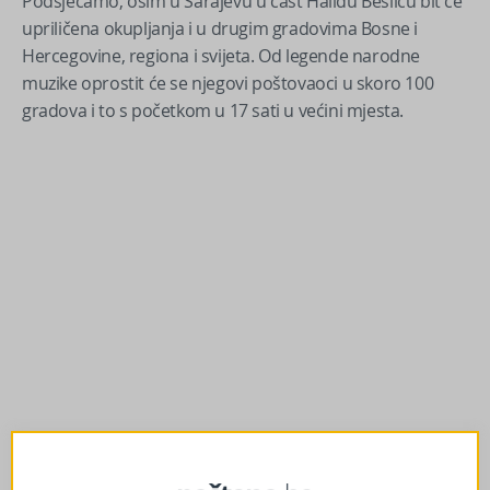
Podsjećamo, osim u Sarajevu u čast Halidu Bešliću bit će
upriličena okupljanja i u drugim gradovima Bosne i
Hercegovine, regiona i svijeta. Od legende narodne
muzike oprostit će se njegovi poštovaoci u skoro 100
gradova i to s početkom u 17 sati u većini mjesta.